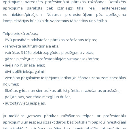
Aprīkojums paredzēts profesionālai pārtikas ražošanai. Detalizēts
aprīkojuma saraksts tiek izsniegts tikai reāli ieinteresētiem
nomniekiem/pircējiem. Nozares profesionāļiem pēc aprīkojuma
komplektācijas būs skaidri saprotams tā sastāvs un vērtība.
Telpu priekšrocības:
- PVD prasībām atbilstošas pārtikas ražošanas telpas;
- renovēta multifunkcionāla ēka;
- vairākas 3 fāžu elektroapgādes pieslēguma vietas;
- gāzes pieslēgums profesionālajām virtuves iekārtām;
- ieeja no P. Brieža ielas;
- divi izolēti iekšpagalmi;
- vienā no pagalmiem iespējams ierīkot grilēšanas zonu zem speciālas
nojumes;
- flīzētas grīdas un sienas, kas atbilst pārtikas ražošanas prasībām;
- palīgtelpas, sanitārie mezgli un dušas;
- autostāvvietu iespējas.
Ja meklējat gatavas pārtikas ražošanas telpas ar profesionālu
aprīkojumu un iespēju uzsākt darbu bez būtiskām papildu investīcijām
infrastruktūrā, aicinām sazināties, lai saņemtu plašāku informāciju un