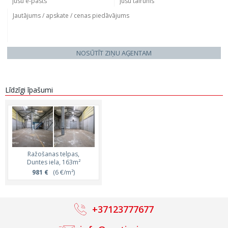
NOSŪTĪT ZIŅU AĢENTAM
Līdzīgi īpašumi
Ražošanas telpas,
Duntes iela, 163m²
981 €
(6 €/m²)
+37123777677