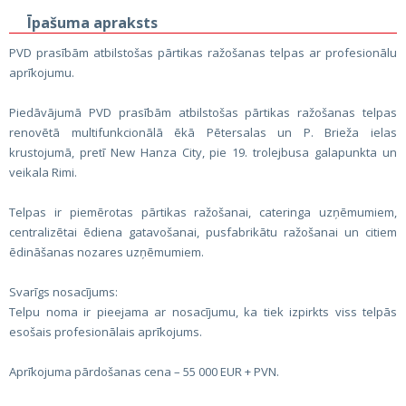
Īpašuma apraksts
PVD prasībām atbilstošas pārtikas ražošanas telpas ar profesionālu
aprīkojumu.
Piedāvājumā PVD prasībām atbilstošas pārtikas ražošanas telpas
renovētā multifunkcionālā ēkā Pētersalas un P. Brieža ielas
krustojumā, pretī New Hanza City, pie 19. trolejbusa galapunkta un
veikala Rimi.
Telpas ir piemērotas pārtikas ražošanai, cateringa uzņēmumiem,
centralizētai ēdiena gatavošanai, pusfabrikātu ražošanai un citiem
ēdināšanas nozares uzņēmumiem.
Svarīgs nosacījums:
Telpu noma ir pieejama ar nosacījumu, ka tiek izpirkts viss telpās
esošais profesionālais aprīkojums.
Aprīkojuma pārdošanas cena – 55 000 EUR + PVN.