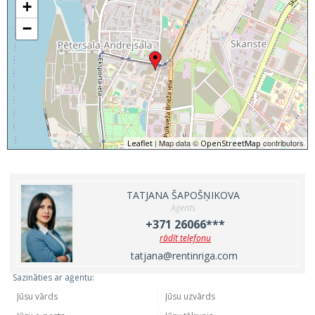
+
−
| Map data ©
contributors
Leaflet
OpenStreetMap
TATJANA ŠAPOŠŅIKOVA
Aģents
+371 26066***
rādīt telefonu
tatjana@rentinriga.com
Sazināties ar aģentu: