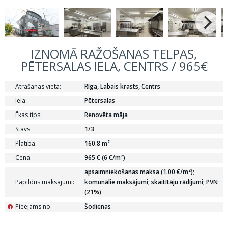
IZNOMĀ RAŽOŠANAS TELPAS,
PĒTERSALAS IELA, CENTRS / 965€
Atrašanās vieta:
Rīga, Labais krasts, Centrs
Iela:
Pētersalas
Ēkas tips:
Renovēta māja
Stāvs:
1/3
Platība:
160.8 m²
Cena:
965 € (6 €/m²)
apsaimniekošanas maksa (1.00 €/m²);
Papildus maksājumi:
komunālie maksājumi; skaitītāju rādījumi; PVN
(21%)
Pieejams no:
Šodienas
i