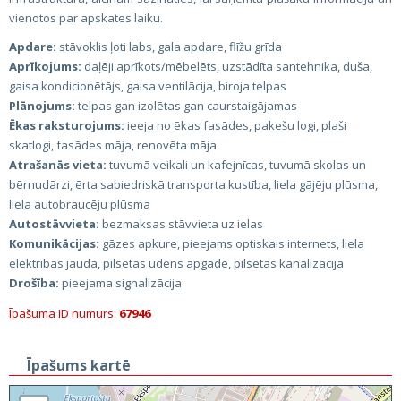
vienotos par apskates laiku.
Apdare:
stāvoklis ļoti labs, gala apdare, flīžu grīda
Aprīkojums:
daļēji aprīkots/mēbelēts, uzstādīta santehnika, duša,
gaisa kondicionētājs, gaisa ventilācija, biroja telpas
Plānojums:
telpas gan izolētas gan caurstaigājamas
Ēkas raksturojums:
ieeja no ēkas fasādes, pakešu logi, plaši
skatlogi, fasādes māja, renovēta māja
Atrašanās vieta:
tuvumā veikali un kafejnīcas, tuvumā skolas un
bērnudārzi, ērta sabiedriskā transporta kustība, liela gājēju plūsma,
liela autobraucēju plūsma
Autostāvvieta:
bezmaksas stāvvieta uz ielas
Komunikācijas:
gāzes apkure, pieejams optiskais internets, liela
elektrības jauda, pilsētas ūdens apgāde, pilsētas kanalizācija
Drošība:
pieejama signalizācija
Īpašuma ID numurs:
67946
Īpašums kartē