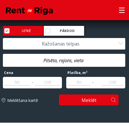
IZĪRĒ
PĀRDOD
Ražošanas telpas
2
Cena
Platība
, m
-
-
Meklēt
Meklēšana kartē