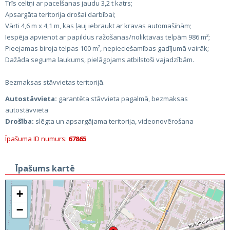
Trīs celtņi ar pacelšanas jaudu 3,2 t katrs;
Apsargāta teritorija drošai darbībai;
Vārti 4,6 m x 4,1 m, kas ļauj iebraukt ar kravas automašīnām;
Iespēja apvienot ar papildus ražošanas/noliktavas telpām 986 m²;
Pieejamas biroja telpas 100 m², nepieciešamības gadījumā vairāk;
Dažāda seguma laukums, pielāgojams atbilstoši vajadzībām.
Bezmaksas stāvvietas teritorijā.
Autostāvvieta:
garantēta stāvvieta pagalmā, bezmaksas
autostāvvieta
Drošība:
slēgta un apsargājama teritorija, videonovērošana
Īpašuma ID numurs:
67865
Īpašums kartē
+
−