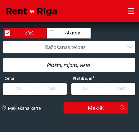
IZĪRĒ
PĀRDOD
Ražošanas telpas
2
Cena
Platība
, m
-
-
Meklēt
Meklēšana kartē