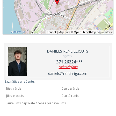
| Map data ©
contributors
Leaflet
OpenStreetMap
DANIELS RENE LEIGUTS
Aģents
+371 26224***
rādīt telefonu
daniels@rentinriga.com
Sazināties ar aģentu: