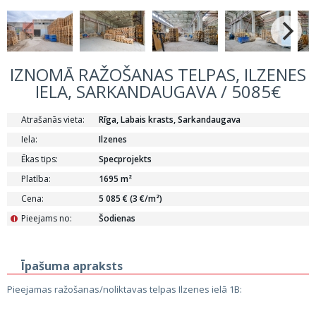
IZNOMĀ RAŽOŠANAS TELPAS, ILZENES
IELA, SARKANDAUGAVA / 5085€
Atrašanās vieta:
Rīga, Labais krasts, Sarkandaugava
Iela:
Ilzenes
Ēkas tips:
Specprojekts
Platība:
1695 m²
Cena:
5 085 € (3 €/m²)
Pieejams no:
Šodienas
i
Īpašuma apraksts
Pieejamas ražošanas/noliktavas telpas Ilzenes ielā 1B: