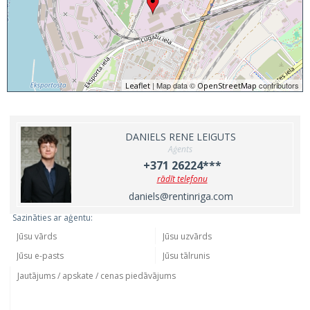
| Map data ©
contributors
Leaflet
OpenStreetMap
DANIELS RENE LEIGUTS
Aģents
+371 26224***
rādīt telefonu
daniels@rentinriga.com
Sazināties ar aģentu: