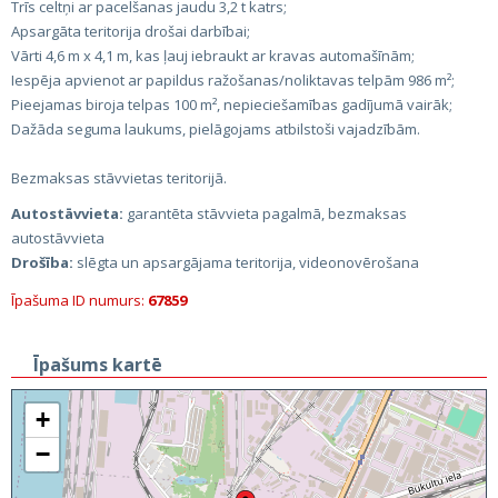
Trīs celtņi ar pacelšanas jaudu 3,2 t katrs;
Apsargāta teritorija drošai darbībai;
Vārti 4,6 m x 4,1 m, kas ļauj iebraukt ar kravas automašīnām;
Iespēja apvienot ar papildus ražošanas/noliktavas telpām 986 m²;
Pieejamas biroja telpas 100 m², nepieciešamības gadījumā vairāk;
Dažāda seguma laukums, pielāgojams atbilstoši vajadzībām.
Bezmaksas stāvvietas teritorijā.
Autostāvvieta:
garantēta stāvvieta pagalmā, bezmaksas
autostāvvieta
Drošība:
slēgta un apsargājama teritorija, videonovērošana
Īpašuma ID numurs:
67859
Īpašums kartē
+
−