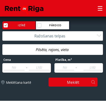
IZĪRĒ
PĀRDOD
Ražošanas telpas
2
Cena
Platība
, m
-
-
Meklēt
Meklēšana kartē