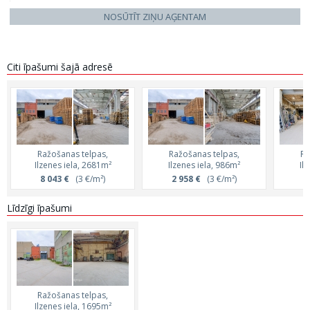
NOSŪTĪT ZIŅU AĢENTAM
Citi īpašumi šajā adresē
Ražošanas telpas,
Ražošanas telpas,
Ra
Ilzenes iela, 2681m²
Ilzenes iela, 986m²
Il
8 043 €
(3 €/m²)
2 958 €
(3 €/m²)
1
Līdzīgi īpašumi
Ražošanas telpas,
Ilzenes iela, 1695m²