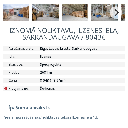
IZNOMĀ NOLIKTAVU, ILZENES IELA,
SARKANDAUGAVA / 8043€
Atrašanās vieta:
Rīga, Labais krasts, Sarkandaugava
Iela:
Ilzenes
Ēkas tips:
Specprojekts
Platība:
2681 m²
Cena:
8 043 € (3 €/m²)
Pieejams no:
Šodienas
i
Īpašuma apraksts
Pieejamas ražošanas/noliktavas telpas Ilzenes ielā 1B: