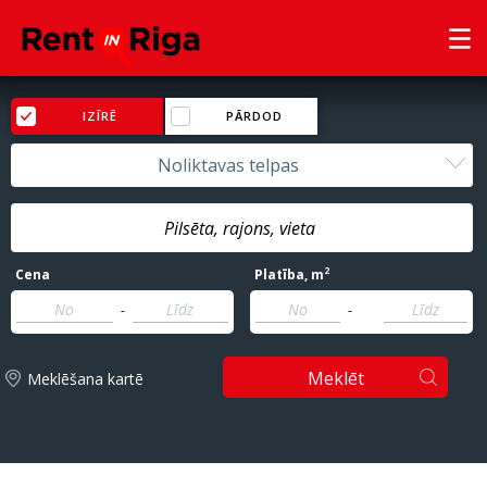
IZĪRĒ
PĀRDOD
Noliktavas telpas
2
Cena
Platība
, m
-
-
Meklēt
Meklēšana kartē