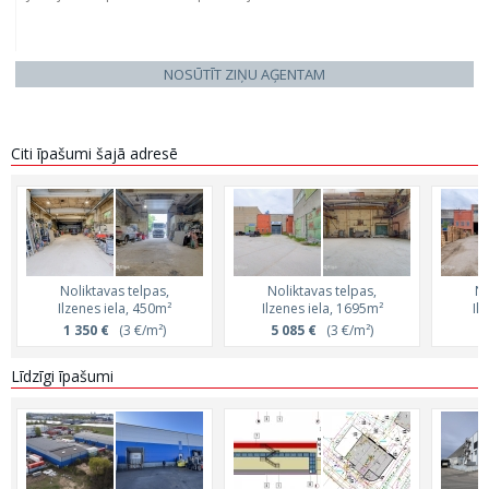
NOSŪTĪT ZIŅU AĢENTAM
Citi īpašumi šajā adresē
Noliktavas telpas,
Noliktavas telpas,
No
Ilzenes iela, 450m²
Ilzenes iela, 1695m²
Il
1 350 €
(3 €/m²)
5 085 €
(3 €/m²)
2
Līdzīgi īpašumi