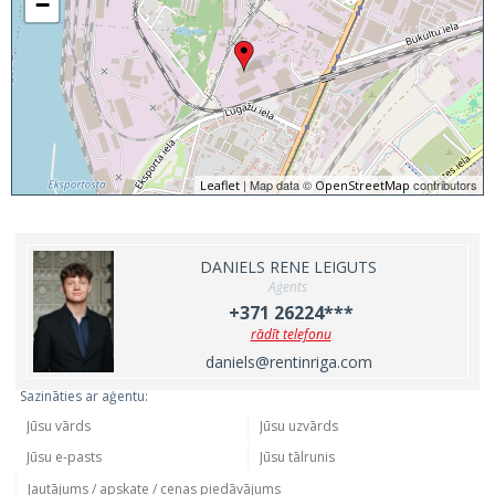
−
| Map data ©
contributors
Leaflet
OpenStreetMap
DANIELS RENE LEIGUTS
Aģents
+371 26224***
rādīt telefonu
daniels@rentinriga.com
Sazināties ar aģentu: