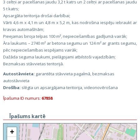
3 celtņi ar pacelšanas jaudu 3,2 t katrs un 2 celtņi ar pacelšanas jaudu
5 t katrs;
Apsargāta teritorija drošai darbībai;
Vārti 4,6 m x 4,1 m un 4,8 m x 5,2 m, kas nodrošina iespēju iebraukt ar
kravas automašīnām;
Pieejamas biroja telpas 100 m², nepieciešamības gadījumā vairāk;
Āra laukums – 2740 m² ar betona segumu un 124 m² ar grants segumu,
pēc nepieciešamības iespējams vairāk;
Dažāda seguma laukumi, pielāgojami atbilstoši vajadzībām;
Bezmaksas stāvvietas teritorijā.
Autostāvvieta:
garantēta stāvvieta pagalmā, bezmaksas
autostāvvieta
Drošība:
slēgta un apsargājama teritorija, videonovērošana
Īpašuma ID numurs:
67858
Īpašums kartē
+