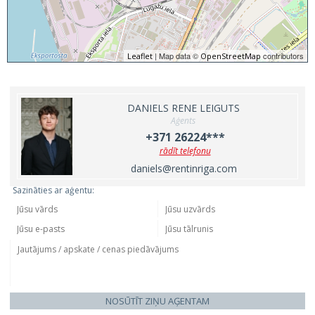
| Map data ©
contributors
Leaflet
OpenStreetMap
DANIELS RENE LEIGUTS
Aģents
+371 26224***
rādīt telefonu
daniels@rentinriga.com
Sazināties ar aģentu:
NOSŪTĪT ZIŅU AĢENTAM