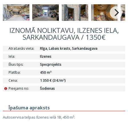
IZNOMĀ NOLIKTAVU, ILZENES IELA,
SARKANDAUGAVA / 1350€
Atrašanās vieta:
Rīga, Labais krasts, Sarkandaugava
Iela:
Ilzenes
Ēkas tips:
Specprojekts
Platība:
450 m²
Cena:
1 350 € (3 €/m²)
Pieejams no:
Šodienas
i
Īpašuma apraksts
Autoservisa telpas Ilzenes ielā 1B, 450 m²: