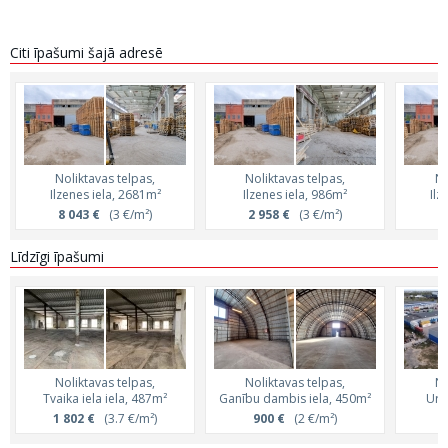
Citi īpašumi šajā adresē
Noliktavas telpas,
Noliktavas telpas,
No
Ilzenes iela, 2681m²
Ilzenes iela, 986m²
Ilz
8 043 €
(3 €/m²)
2 958 €
(3 €/m²)
5
Līdzīgi īpašumi
Noliktavas telpas,
Noliktavas telpas,
No
Tvaika iela iela, 487m²
Ganību dambis iela, 450m²
Uri
1 802 €
(3.7 €/m²)
900 €
(2 €/m²)
2