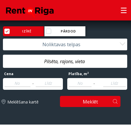
IZĪRĒ
PĀRDOD
Noliktavas telpas
2
Cena
Platība
, m
-
-
Meklēt
Meklēšana kartē