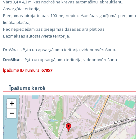
Vārti 3,4 × 4,3 m, kas nodrošina kravas automašīnu iebraukšanu;
Apsargāta teritorija;
Pieejamas biroja telpas 100 m², nepieciešamības gadījumā pieejama
lielāka platība;
Pēc nepieciešamības pieejamas dažādas āra platības;
Bezmaksas autostāvvieta teritorijā.
Drošība: slēgta un apsargājama teritorija, videonovērošana.
Drošība:
slēgta un apsargājama teritorija, videonovērošana
Īpašuma ID numurs:
67857
Īpašums kartē
+
−