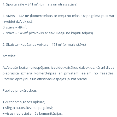
1. Sporta zāle – 341 m². (pirmais un otrais stāvs)
1. stāvs – 142 m² (komerctelpas ar ieeju no ielas. Uz pagalma pusi var
izveidot dzīvokļus);
0. stāvs – 49 m²;
2. stāvs – 146 m² (dzīvoklis ar savu ieeju no kāpņu telpas)
2. Skaistumkopšanas veikals – 178 m² (pirmais stāvs)
Attīstība:
Attīstot šo īpašumu iespējams izveidot vairākus dzīvokļus, kā arī divas
pieprasīta izmēra komerctelpas ar privātām ieejām no fasādes.
Potenc. aprēķinus un attīstības iespējas jautāt privāti.
Papildu priekšrocības:
+ Autonoma gāzes apkure;
+ slēgta autostāvvieta pagalmā;
+ visas nepieciešamās komunikācijas;