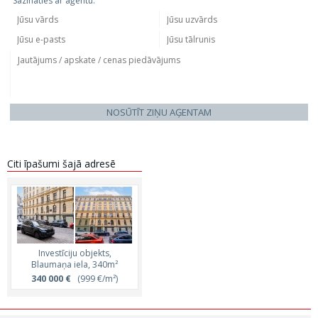
Sazināties ar aģentu:
NOSŪTĪT ZIŅU AĢENTAM
Citi īpašumi šajā adresē
Investīciju objekts,
Blaumaņa iela, 340m²
340 000 €
(999 €/m²)