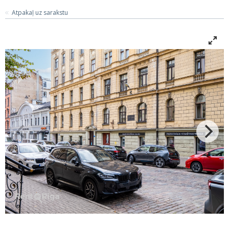
Atpakaļ uz sarakstu