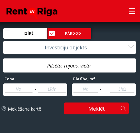
IZĪRĒ
PĀRDOD
Investīciju objekts
2
Cena
Platība
, m
-
-
Meklēt
Meklēšana kartē