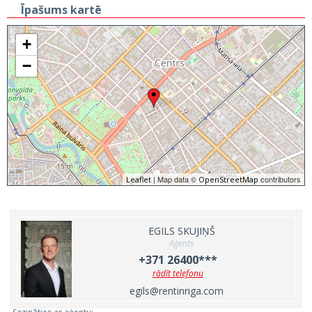
Īpašums kartē
+
−
| Map data ©
contributors
Leaflet
OpenStreetMap
EGILS SKUJIŅŠ
Aģents
+371 26400***
rādīt telefonu
egils@rentinriga.com