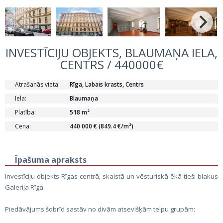
INVESTĪCIJU OBJEKTS, BLAUMAŅA IELA,
CENTRS / 440000€
Atrašanās vieta:
Rīga, Labais krasts, Centrs
Iela:
Blaumaņa
Platība:
518 m²
Cena:
440 000 € (849.4 €/m²)
Īpašuma apraksts
Investīciju objekts Rīgas centrā, skaistā un vēsturiskā ēkā tieši blakus
Galerija Rīga.
Piedāvājums šobrīd sastāv no divām atsevišķām telpu grupām: