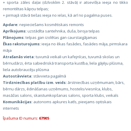
+ sporta zāles daļai (dzīvoklim 2. stāvā) ir atsevišķa ieeja no tikko
remontētas kāpņu telpas;
+ pirmajā stāvā tiešas ieeja no ielas, kā arī no pagalma puses.
Apdare:
nepieciešams kosmētiskais remonts
Aprīkojums:
uzstādīta santehnika, duša, biroja telpas
Plānojums:
telpas gan izolētas gan caurstaigājamas
Ēkas raksturojums:
ieeja no ēkas fasādes, fasādes māja, pirmskara
māja
Atrašanās vieta:
tuvumā veikali un kafejnīcas, tuvumā skolas un
bērnudārzi, ērta sabiedriskā transporta kustība, liela gājēju plūsma,
liela autobraucēju plūsma
Autostāvvieta:
stāvvieta pagalmā
Tirdzniecības platību izm. veids:
ārstniecības uzņēmumam, bārs,
bērnu dārzs, ēdināšanas uzņēmums, hostelis/viesnīca, klubs,
masāžas salons, skaistumkopšanas salons, sporta klubs, veikals
Komunikācijas:
autonoms apkures katls, pieejams optiskais
internets
Īpašuma ID numurs:
67905