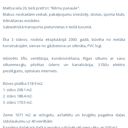
Matīsa iela 26, tieši pretī t/c "Bērnu pasaule".
Blakus neskaitāmi veikali, pakalpojumu sniedzēji, skolas, sporta klubi,
ēdināšanas iestādes.
Sabiedriskā transporta pieturvietas ir tiešā tuvumā.
Ēka 3 stāvos, nodota eksplutācijā 2000. gadā, būvēta no metāla
konstrukcijām, sienas no gāzbetona un siltināta, PVC logi.
Iebūvēts lifts, ventilācija, kondicionēšana, Rīgas siltums ar savu
siltummezglu, pilsētas ūdens un kanalizācija, 3-fāžu elektro
pieslēgums, optiskais internets.
Būves platība 518.9 m2:
1. stāvs 208.1 m2.
2. stāvs 188.4 m2.
3. stāvs 170.5 m2.
Zeme 1071 m2 ar iežogotu, asfaltētu un bruģētu pagalma daļas
stāvlaukumu uz 40 vienībām.
Pagalma dziļakajā dalā ir iespēja uzbūvēt vēl vienu ēku ap 500 m2.