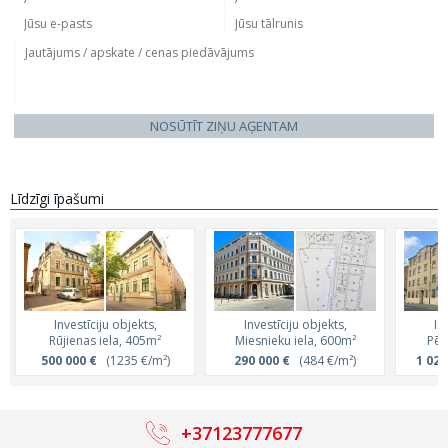
NOSŪTĪT ZIŅU AĢENTAM
Līdzīgi īpašumi
Investīciju objekts,
Investīciju objekts,
In
Rūjienas iela, 405m²
Miesnieku iela, 600m²
Pēr
500 000 €
(1235 €/m²)
290 000 €
(484 €/m²)
1 020
+37123777677