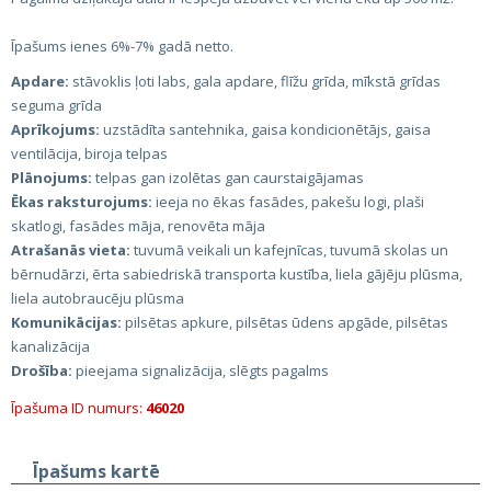
Īpašums ienes 6%-7% gadā netto.
Apdare:
stāvoklis ļoti labs, gala apdare, flīžu grīda, mīkstā grīdas
seguma grīda
Aprīkojums:
uzstādīta santehnika, gaisa kondicionētājs, gaisa
ventilācija, biroja telpas
Plānojums:
telpas gan izolētas gan caurstaigājamas
Ēkas raksturojums:
ieeja no ēkas fasādes, pakešu logi, plaši
skatlogi, fasādes māja, renovēta māja
Atrašanās vieta:
tuvumā veikali un kafejnīcas, tuvumā skolas un
bērnudārzi, ērta sabiedriskā transporta kustība, liela gājēju plūsma,
liela autobraucēju plūsma
Komunikācijas:
pilsētas apkure, pilsētas ūdens apgāde, pilsētas
kanalizācija
Drošība:
pieejama signalizācija, slēgts pagalms
Īpašuma ID numurs:
46020
Īpašums kartē