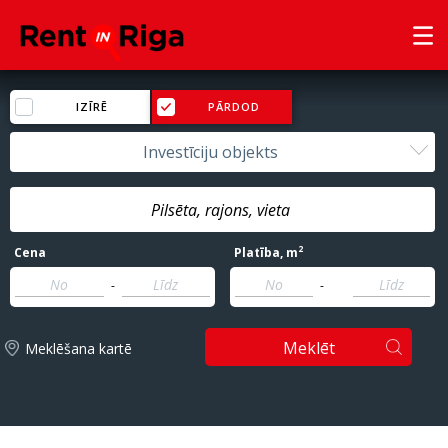
IZĪRĒ
PĀRDOD
Investīciju objekts
2
Cena
Platība
, m
-
-
Meklēt
Meklēšana kartē