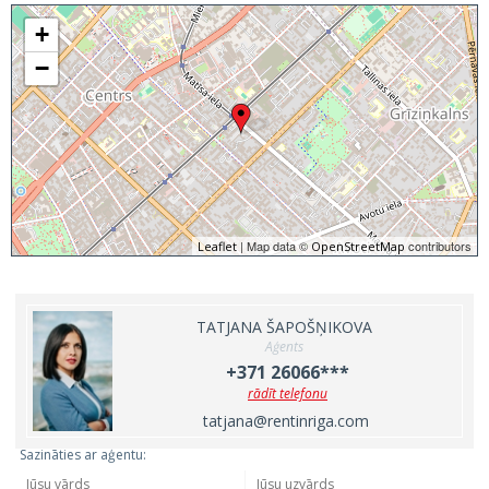
+
−
| Map data ©
contributors
Leaflet
OpenStreetMap
TATJANA ŠAPOŠŅIKOVA
Aģents
+371 26066***
rādīt telefonu
tatjana@rentinriga.com
Sazināties ar aģentu: