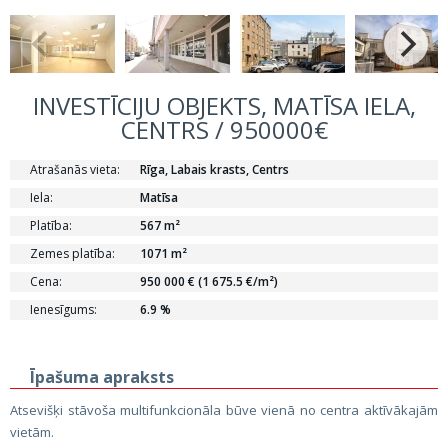
INVESTĪCIJU OBJEKTS, MATĪSA IELA,
CENTRS / 950000€
Atrašanās vieta:
Rīga, Labais krasts, Centrs
Iela:
Matīsa
Platība:
567 m²
Zemes platība:
1071 m²
Cena:
950 000 € (1 675.5 €/m²)
Ienesīgums:
6.9 %
Īpašuma apraksts
Atsevišķi stāvoša multifunkcionāla būve vienā no centra aktīvākajām
vietām.