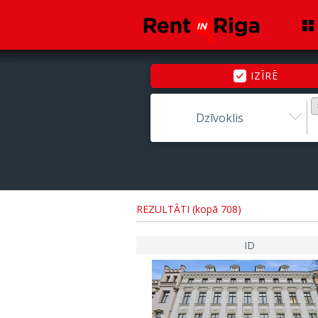
IZĪRĒ
Dzīvoklis
REZULTĀTI (kopā 708)
ID