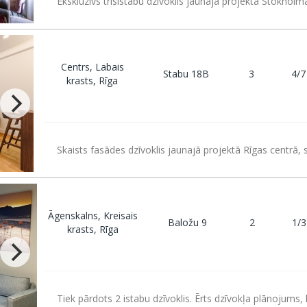
Ekskluzīvs trīsistabu dzīvoklis jaunajā projektā Stokholma
Centrs, Labais
Stabu 18B
3
4/7
krasts, Rīga
Skaists fasādes dzīvoklis jaunajā projektā Rīgas centrā, 
Āgenskalns, Kreisais
Baložu 9
2
1/3
krasts, Rīga
Tiek pārdots 2 istabu dzīvoklis. Ērts dzīvokļa plānojums,