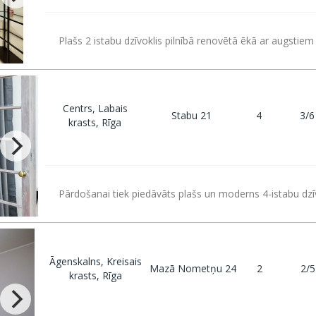
Plašs 2 istabu dzīvoklis pilnībā renovētā ēkā ar augstiem 
Centrs, Labais
Stabu 21
4
3/6
krasts, Rīga
Pārdošanai tiek piedāvāts plašs un moderns 4-istabu dzī
Āgenskalns, Kreisais
Mazā Nometņu 24
2
2/5
krasts, Rīga