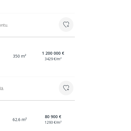
ontu.
1 200 000 €
350 m²
3429 €/m²
lā.
80 900 €
62.6 m²
1293 €/m²