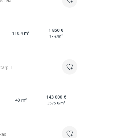
s ielā
1 850 €
110.4 m²
17 €/m²
starp T
143 000 €
40 m²
3575 €/m²
 kas