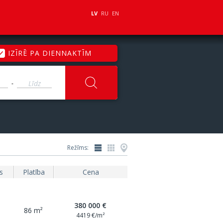
LV
RU
EN
IZĪRĒ PA DIENNAKTĪM
-
Režīms:
s
Platība
Cena
380 000 €
86 m²
4419 €/m²