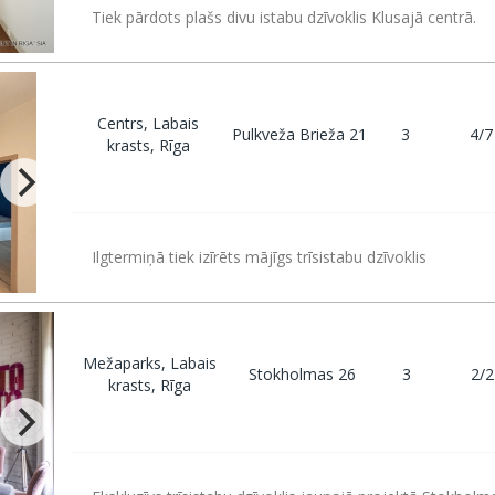
Tiek pārdots plašs divu istabu dzīvoklis Klusajā centrā.
Centrs, Labais
Pulkveža Brieža 21
3
4/7
krasts, Rīga
Ilgtermiņā tiek izīrēts mājīgs trīsistabu dzīvoklis
Mežaparks, Labais
Stokholmas 26
3
2/2
krasts, Rīga