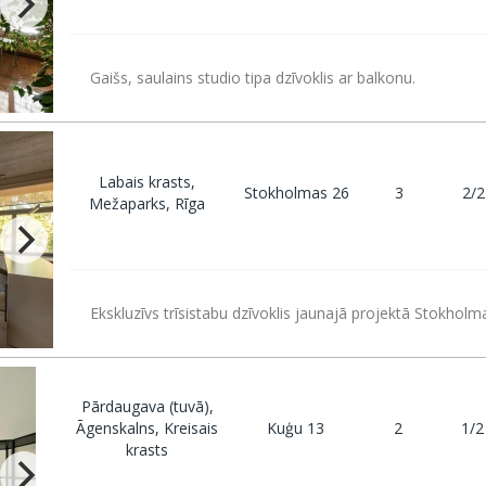
Gaišs, saulains studio tipa dzīvoklis ar balkonu.
Labais krasts,
Stokholmas 26
3
2/2
Mežaparks, Rīga
Ekskluzīvs trīsistabu dzīvoklis jaunajā projektā Stokholma
Pārdaugava (tuvā),
Āgenskalns, Kreisais
Kuģu 13
2
1/2
krasts