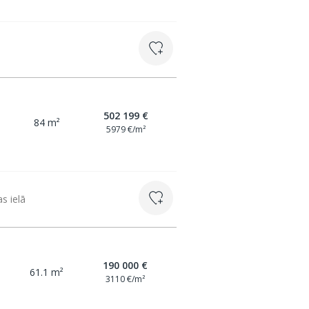
502 199 €
84 m²
5979 €/m²
s ielā
190 000 €
61.1 m²
3110 €/m²