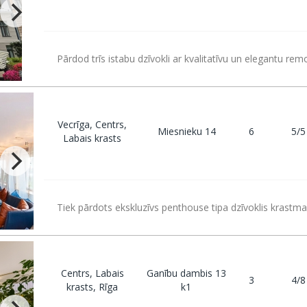
Pārdod trīs istabu dzīvokli ar kvalitatīvu un elegantu rem
Vecrīga, Centrs,
Miesnieku 14
6
5/5
Labais krasts
Tiek pārdots ekskluzīvs penthouse tipa dzīvoklis krastma
Centrs, Labais
Ganību dambis 13
3
4/8
krasts, Rīga
k1