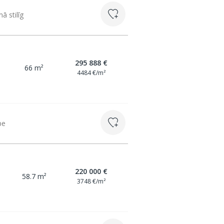
ā stilīg
295 888 €
66 m²
4484 €/m²
pe
220 000 €
58.7 m²
3748 €/m²