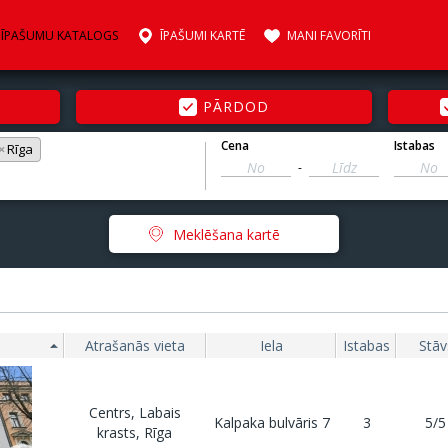
ĪPAŠUMU KATALOGS
ĪPAŠUMI KARTĒ
MANI FAVORĪTI
PĀRDOD
Cena
Istabas
×
Rīga
-
Meklēšana kartē
Atrašanās vieta
Iela
Istabas
Stāv
Centrs, Labais
Kalpaka bulvāris 7
3
5/5
krasts, Rīga