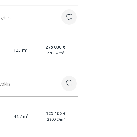
griest
275 000 €
125 m²
2200 €/m²
voklis
125 160 €
44.7 m²
2800 €/m²