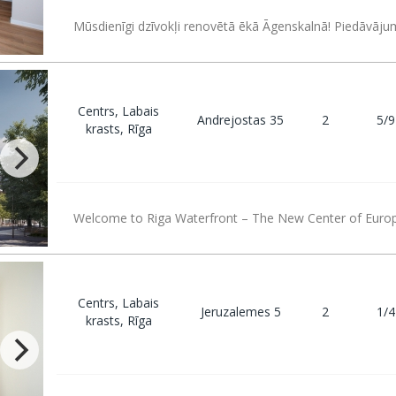
Mūsdienīgi dzīvokļi renovētā ēkā Āgenskalnā! Piedāvājum
Centrs, Labais
Andrejostas 35
2
5/9
krasts, Rīga
Welcome to Riga Waterfront – The New Center of Euro
Centrs, Labais
Jeruzalemes 5
2
1/4
krasts, Rīga