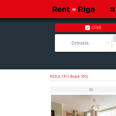
IZĪRĒ
Dzīvoklis
REZULTĀTI (kopā 705)
ID