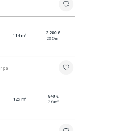
2 200 €
114 m²
20 €/m²
ar pa
840 €
125 m²
7 €/m²