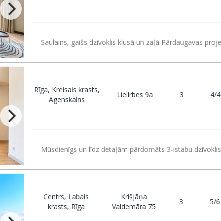
Saulains, gaišs dzīvoklis klusā un zaļā Pārdaugavas proje
Rīga, Kreisais krasts,
Lielirbes 9a
3
4/4
Āgenskalns
Mūsdienīgs un līdz detaļām pārdomāts 3-istabu dzīvoklis
Centrs, Labais
Krišjāņa
3
5/6
krasts, Rīga
Valdemāra 75