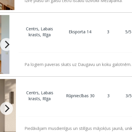
Izīrē plašu un gaišu četru istabu dzīvokli Mežaparkā.
Centrs, Labais
Eksporta 14
3
5/5
krasts, Rīga
Pa logiem paveras skats uz Daugavu un koku galotnēm. 
Centrs, Labais
Rūpniecības 30
3
3/5
krasts, Rīga
Piedāvājam musdienīgus un stilīgus mājokļus jaunā, unik