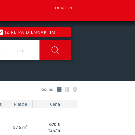
LV
RU
EN
IZĪRĒ PA DIENNAKTĪM
-
Režīms:
s
Platība
Cena
670 €
57.6 m²
12 €/m²