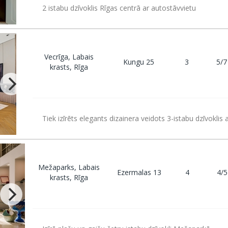
2 istabu dzīvoklis Rīgas centrā ar autostāvvietu
Vecrīga, Labais
Kungu 25
3
5/7
krasts, Rīga
Tiek izīrēts elegants dizainera veidots 3-istabu dzīvoklis 
Mežaparks, Labais
Ezermalas 13
4
4/5
krasts, Rīga