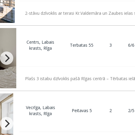
2-stāvu dzīvoklis ar terasi Kr.Valdemāra un Zaubes ielas s
Centrs, Labais
Terbatas 55
3
6/6
krasts, Rīga
Plašs 3 istabu dzīvoklis pašā Rīgas centrā – Tērbatas ielā
Vecrīga, Labais
Peitavas 5
2
2/5
krasts, Rīga