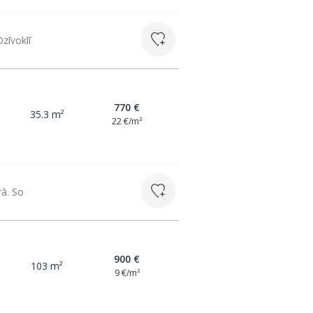
zīvoklī
770 €
35.3 m²
22 €/m²
rā. So
900 €
103 m²
9 €/m²