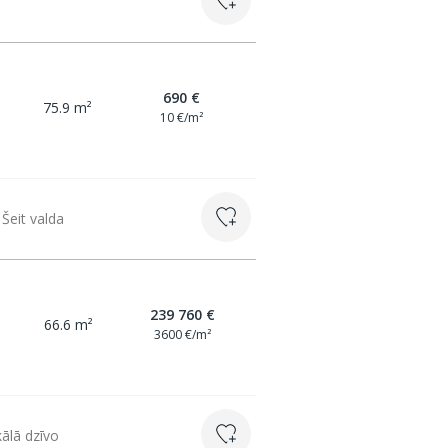
690 €
75.9 m²
10 €/m²
Šeit valda
239 760 €
66.6 m²
3600 €/m²
ālā dzīvo