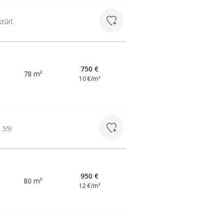
tūrī.
750 €
78 m²
10 €/m²
 55!
950 €
80 m²
12 €/m²