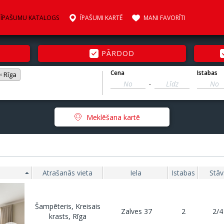
ĪPAŠUMU KATALOGS
ĪPAŠUMI KARTĒ
MANI FAVORĪTI
PĀRDOD
Cena
Istabas
×
Rīga
-
Meklēšana kartē
Atrašanās vieta
Iela
Istabas
Stāv
Šampēteris, Kreisais
Zalves 37
2
2/4
krasts, Rīga