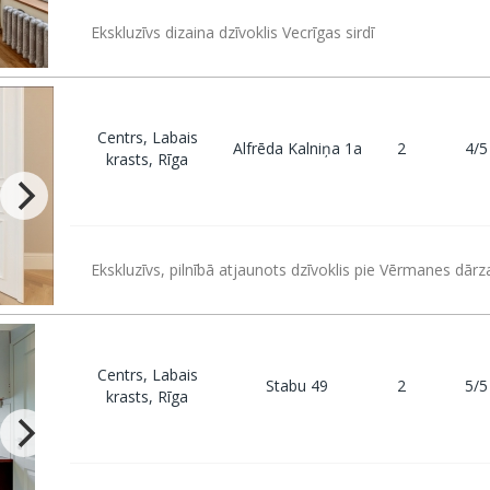
Ekskluzīvs dizaina dzīvoklis Vecrīgas sirdī
Centrs, Labais
Alfrēda Kalniņa 1a
2
4/5
krasts, Rīga
Ekskluzīvs, pilnībā atjaunots dzīvoklis pie Vērmanes dārz
Centrs, Labais
Stabu 49
2
5/5
krasts, Rīga