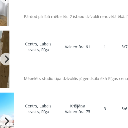
Pārdod pilnībā mēbelētu 2 istabu dzīvokli renovētā ēkā. D
Centrs, Labais
Valdemāra 61
1
3/7
krasts, Rīga
Mēbelēts studio tipa dzīvoklis jūgendstila ēkā Rīgas cent
Centrs, Labais
Krišjāņa
3
5/6
krasts, Rīga
Valdemāra 75