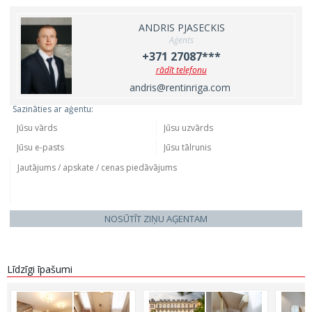
ANDRIS PJASECKIS
Aģents
+371 27087***
rādīt telefonu
andris@rentinriga.com
Sazināties ar aģentu:
NOSŪTĪT ZIŅU AĢENTAM
Līdzīgi īpašumi