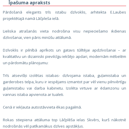
Īpašuma apraksts
Pārdošanā elegants trīs istabu dzīvoklis, arhitekta E.Laubes
projektētajā namā Lāčpleša ielā.
Lieliska atrašanās vieta nodrošina visu nepieciešamo ikdienas
dzīvošanai, vien pāris minūšu attālumā.
Dzīvoklis ir pilnībā aprīkots un gatavs tūlītējai apdzīvošanai – ar
kvalitatīvu un dizainiski pievilcīgu iekšējo apdari, modernām mēbelēm
un pārdomātu plānojumu:
Trīs atsevišķi izolētas istabas- dzīvojama istaba, guļamistaba un
garderobes telpa, kuru ir iespējams izmantot par vēl vienu pilnvērtīgu
guļamistabu vai darba kabinetu. Izolēta virtuve ar ēdamzonu un
vannas istaba apvienota ar tualeti.
Cenā ir iekļauta autostāvvieta ēkas pagalmā.
Rokas stiepiena attāluma top Lāčplēša ielas Skvērs, kurš nākotnē
nodrošinās vēl patīkamākus dzīves apstākļus.