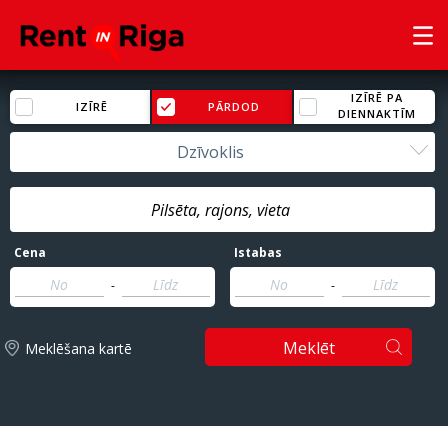
IZĪRĒ PA
IZĪRĒ
PĀRDOD
DIENNAKTĪM
Dzīvoklis
Cena
Istabas
-
-
Meklēt
Meklēšana kartē