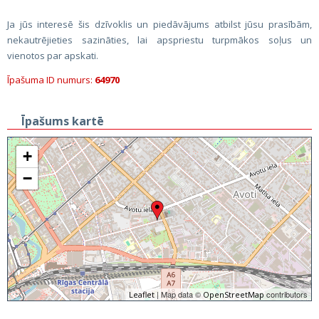
Ja jūs interesē šis dzīvoklis un piedāvājums atbilst jūsu prasībām,
nekautrējieties sazināties, lai apspriestu turpmākos soļus un
vienotos par apskati.
Īpašuma ID numurs:
64970
Īpašums kartē
+
−
| Map data ©
contributors
Leaflet
OpenStreetMap