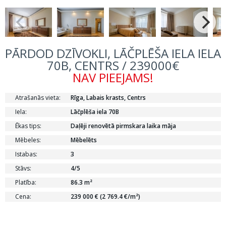
PĀRDOD DZĪVOKLI, LĀČPLĒŠA IELA IELA
70B, CENTRS / 239000€
NAV PIEEJAMS!
Atrašanās vieta:
Rīga, Labais krasts, Centrs
Iela:
Lāčplēša iela 70B
Ēkas tips:
Daļēji renovētā pirmskara laika māja
Mēbeles:
Mēbelēts
Istabas:
3
Stāvs:
4/5
Platība:
86.3 m²
Cena:
239 000 € (2 769.4 €/m²)