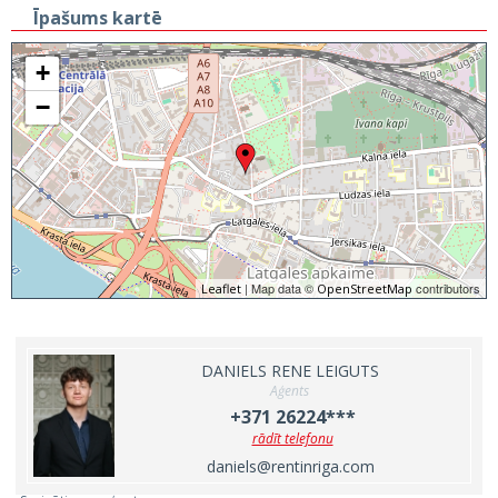
Īpašums kartē
+
−
| Map data ©
contributors
Leaflet
OpenStreetMap
DANIELS RENE LEIGUTS
Aģents
+371 26224***
rādīt telefonu
daniels@rentinriga.com