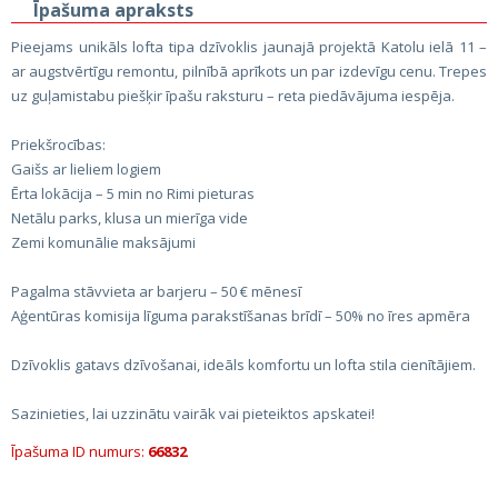
Īpašuma apraksts
Pieejams unikāls lofta tipa dzīvoklis jaunajā projektā Katolu ielā 11 –
ar augstvērtīgu remontu, pilnībā aprīkots un par izdevīgu cenu. Trepes
uz guļamistabu piešķir īpašu raksturu – reta piedāvājuma iespēja.
Priekšrocības:
Gaišs ar lieliem logiem
Ērta lokācija – 5 min no Rimi pieturas
Netālu parks, klusa un mierīga vide
Zemi komunālie maksājumi
Pagalma stāvvieta ar barjeru – 50 € mēnesī
Aģentūras komisija līguma parakstīšanas brīdī – 50% no īres apmēra
Dzīvoklis gatavs dzīvošanai, ideāls komfortu un lofta stila cienītājiem.
Sazinieties, lai uzzinātu vairāk vai pieteiktos apskatei!
Īpašuma ID numurs:
66832