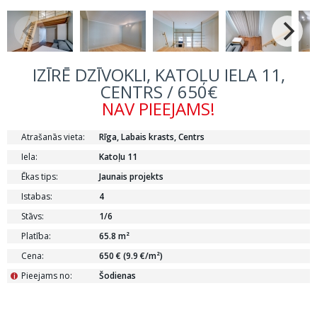
IZĪRĒ DZĪVOKLI, KATOĻU IELA 11,
CENTRS / 650€
NAV PIEEJAMS!
Atrašanās vieta:
Rīga, Labais krasts, Centrs
Iela:
Katoļu 11
Ēkas tips:
Jaunais projekts
Istabas:
4
Stāvs:
1/6
Platība:
65.8 m²
Cena:
650 € (9.9 €/m²)
Pieejams no:
Šodienas
i