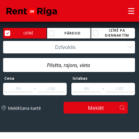
IZĪRĒ PA
IZĪRĒ
PĀRDOD
DIENNAKTĪM
Dzīvoklis
Cena
Istabas
-
-
Meklēt
Meklēšana kartē