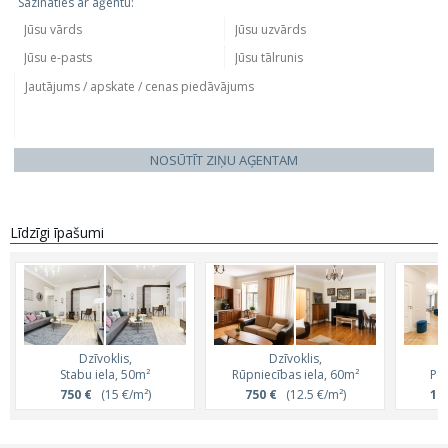
Sazināties ar aģentu:
NOSŪTĪT ZIŅU AĢENTAM
Līdzīgi īpašumi
Dzīvoklis,
Dzīvoklis,
Stabu iela, 50m²
Rūpniecības iela, 60m²
Pēr
750 €
(15 €/m²)
750 €
(12.5 €/m²)
1 4