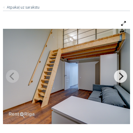
Atpakaļ uz sarakstu