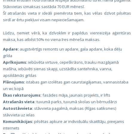
Īrnieka ērtībām nodrošināta iespēja automašīnu turēt nama pagalmā.
Stāvvietas izmaksas sastāda 70 EUR mēnesī.
Šī atrašanās vieta ir ideāli piemērota tiem, kas vēlas dzīvot pilsētas
sirdī ar ērtu piekļuvi visam nepieciešamajam.
Lūdzu, ņemiet vērā, ka dzīvoklim ir papildus vienreizēja aģentūras
maksa, kas atbilst 50% no viena īres mēneša maksas.
Apdare:
augstvērtīgs remonts un apdare, gala apdare, koka dēļu
grīda
Aprīkojums:
iebūvēta virtuve, cepeškrāsns, trauku mazgājamā
mašīna, iebūvēti sienas skapji, uzstādīta santehnika, vanna,
apsildāmās grīdas
Plānojums:
istabas gan izolētas gan caurstaigājamas, vannasistaba
un wc kopā
Ēkas raksturojums:
fasādes māja, jaunais projekts, ir lifts
Atrašanās vieta:
tuvumā parks, tuvumā skolas un bērnudārzi
Autostāvvieta:
stāvvieta pagalmā, maksas (Rīgas satiksmes)
stāvvieta uz ielas
Komunikācijas:
pilsētas apkure ar individuālu skaitītāju, pieejams
internets