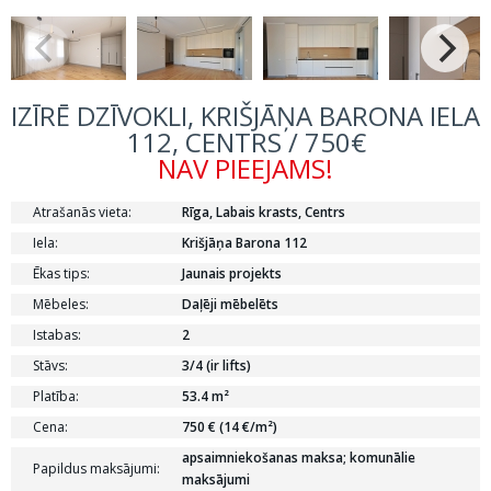
IZĪRĒ DZĪVOKLI, KRIŠJĀŅA BARONA IELA
112, CENTRS / 750€
NAV PIEEJAMS!
Atrašanās vieta:
Rīga, Labais krasts, Centrs
Iela:
Krišjāņa Barona 112
Ēkas tips:
Jaunais projekts
Mēbeles:
Daļēji mēbelēts
Istabas:
2
Stāvs:
3/4 (ir lifts)
Platība:
53.4 m²
Cena:
750 € (14 €/m²)
apsaimniekošanas maksa; komunālie
Papildus maksājumi:
maksājumi