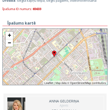
Drošība:
slēgta kāpņu telpa, slēgts pagalms, videonovērošana
Īpašuma ID numurs:
65633
Īpašums kartē
+
−
| Map data ©
contributors
Leaflet
OpenStreetMap
ANNA GELDERIŅA
Aģents