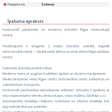
Pieejams no:
Šodienas
i
Īpašuma apraksts
Funkcionāli pārdomāts un moderns dzīvoklis Rīgas vēsturiskajā
centrā.
Piedāvājumā ir elegants 2 istabu dzīvoklis unikālā, kapitāli
rekonstruētā namā — ideālā vietā aktīvai un ērtai dzīvei Rīgas pilsētas
centrā.
Galvenās dzīvokļa priekšrocības:
Moderns nams ar augstas kvalitātes apdari un dizaina risinājumiem.
Ideāla atrašanās vieta: Rīgas centrs, tirdzniecības centri, kafejnīcas un
sabiedriskais transports.
Funkcionāli pārdomātas iebūvējamās mēbeles: dzīvoklis ir aprīkots ar
visu nepieciešamo tehniku (ledusskapis, veļas mašīna, žāvētājs u.c.).
Automatizēta skaitītāju rādījumu nodošana un siltuma skaitītāji, kas
ļauj maksāt tikai par patērēto.