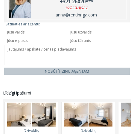
+371 26020***
rādīt telefonu
anna@rentinriga.com
Sazināties ar aģentu:
NOSŪTĪT ZIŅU AĢENTAM
Līdzīgi īpašumi
Dzīvoklis,
Dzīvoklis,