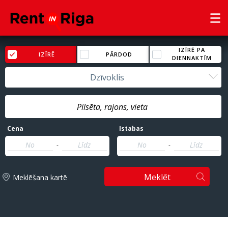
IZĪRĒ PA
IZĪRĒ
PĀRDOD
DIENNAKTĪM
Dzīvoklis
Cena
Istabas
-
-
Meklēt
Meklēšana kartē