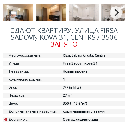
СДАЮТ КВАРТИРУ, УЛИЦА FIRSA
SADOVŅIKOVA 31, CENTRS / 350€
ЗАНЯТО
Местонахождение:
Rīga, Labais krasts, Centrs
Улица:
Firsa Sadovņikova 31
Тип здания:
Новый проект
Количество комнат:
1
Этаж:
7/7 (ir lifts)
Площадь:
27 м²
Цена:
350 € (13 €/м²)
Дополнительные издержки:
коммунальные платежи
Доступно с:
С сегодняшнего дня
i