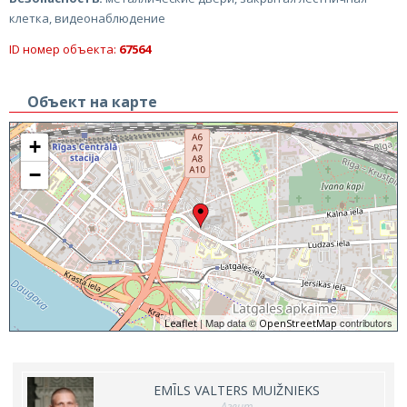
клетка, видеонаблюдение
ID номер объекта:
67564
Объект на карте
+
−
| Map data ©
contributors
Leaflet
OpenStreetMap
EMĪLS VALTERS MUIŽNIEKS
Агент