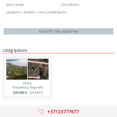
NOSŪTĪT ZIŅU AĢENTAM
Līdzīgi īpašumi
Zeme,
Trīsciema 2.līnija iela
230 000 €
(33 €/m²)
+37123777677