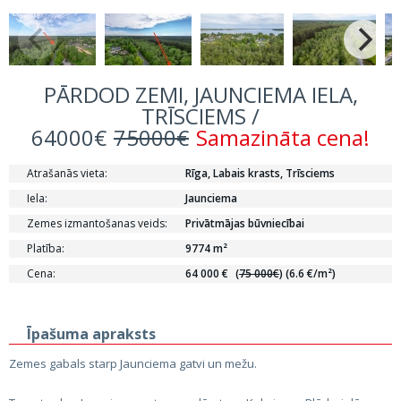
PĀRDOD ZEMI, JAUNCIEMA IELA,
TRĪSCIEMS /
64000€
75000€
Samazināta cena!
Atrašanās vieta:
Rīga, Labais krasts, Trīsciems
Iela:
Jaunciema
Zemes izmantošanas veids:
Privātmājas būvniecībai
Platība:
9774 m²
Cena:
64 000 €
(
75 000€
)
(6.6 €/m²)
Īpašuma apraksts
Zemes gabals starp Jaunciema gatvi un mežu.