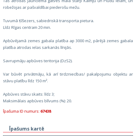
Tas atrodas Jaunciema gatves malā starp Kalmju un Plūdu ielām, un
robežojas ar pašvaldībai piederošu mežu.
Tuvumā Ķīšezers, sabiedriskā transporta pietura.
Līdz Rīgas centram 20 min.
Apbūvējamā zemes gabala platība ap 3000 m2, pārējā zemes gabala
platība atrodas ielas sarkanās līnijās.
Savrupmāju apbūves teritorija (DzS2).
Var būvēt privātmāju, kā arī tirdzniecības/ pakalpojumu objektu ar
stāvu platību līdz 150 m².
Apbūves stāvu skaits: līdz 3;
Maksimālais apbūves blīvums (%): 20.
Īpašuma ID numurs:
67438
Īpašums kartē