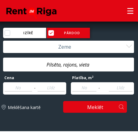
IZĪRĒ
PĀRDOD
Zeme
2
Cena
Platība
, m
-
-
Meklēt
Meklēšana kartē