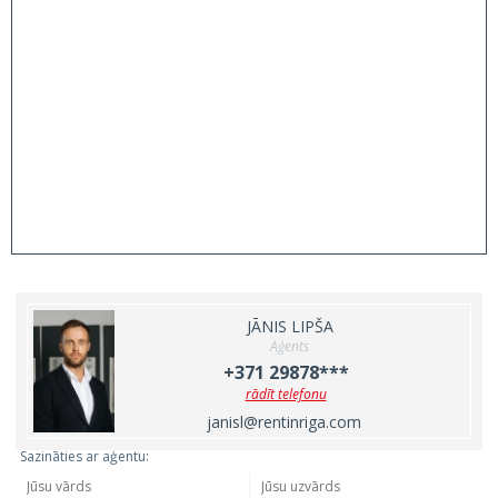
JĀNIS LIPŠA
Aģents
+371 29878***
rādīt telefonu
janisl@rentinriga.com
Sazināties ar aģentu: