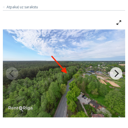
Atpakaļ uz sarakstu