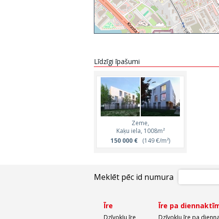
Līdzīgi īpašumi
Zeme,
Kaķu iela, 1008m²
150 000 €
(149 €/m²)
Meklēt pēc id numura
Īre
Īre pa diennaktī
Dzīvokļu īre
Dzīvokļu īre pa dienn