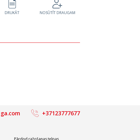
DRUKĀT
NOSŪTĪT DRAUGAM
iga.com
+37123777677
Pārdod ražošanas telpas