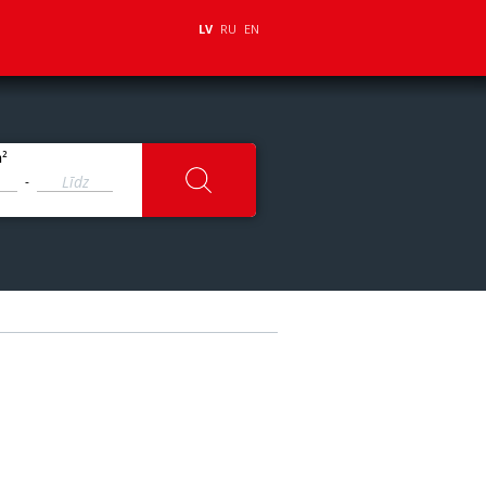
LV
RU
EN
2
m
-