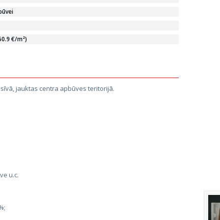
būvei
60.9 €/m²)
vā, jauktas centra apbūves teritorijā.
ve u.c.
%;