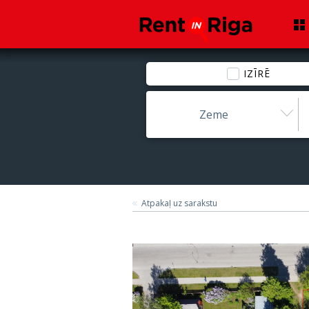
IZĪRĒ
Zeme
Atpakaļ uz sarakstu