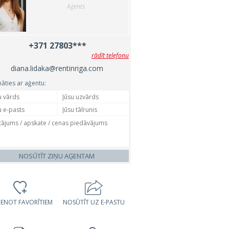
Aģents
+371 27803***
rādīt telefonu
diana.lidaka@rentinriga.com
nāties ar aģentu:
NOSŪTĪT ZIŅU AĢENTAM
VIENOT FAVORĪTIEM
NOSŪTĪT UZ E-PASTU