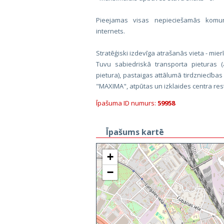
Pieejamas visas nepieciešamās komuni
internets.
Stratēģiski izdevīga atrašanās vieta - mierī
Tuvu sabiedriskā transporta pieturas (a
pietura), pastaigas attālumā tirdzniecības
"MAXIMA", atpūtas un izklaides centra res
Īpašuma ID numurs:
59958
Īpašums kartē
+
−