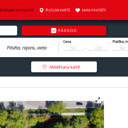
ĪPAŠUMU KATALOGS
ĪPAŠUMI KARTĒ
MANI FAVORĪTI
PĀRDOD
Cena
Platība
, 
-
Meklēšana kartē