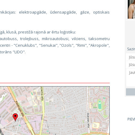
kācijas: elektroapgāde, ūdensapgāde, gāze, optiskais
gā, klusā, prestižā rajonā ar ērtu loģistiku:
utobuss, trolejbuss, mikroautobusi, vilciens, taksometru
 centri - "Cenuklubs", "Senukai", "Ozols", "Rimi", "Akropole",
Sazi
torāns "LIDO".
PIE