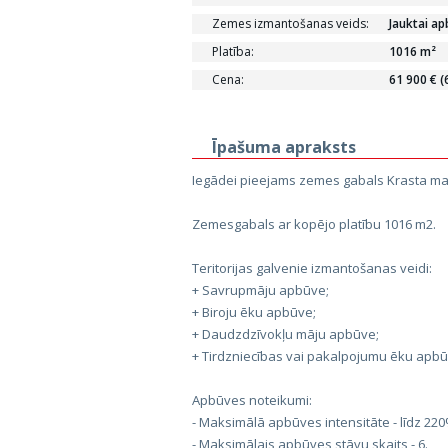
Zemes izmantošanas veids:
Jauktai ap
Platība:
1016 m²
Cena:
61 900 € (
Īpašuma apraksts
Iegādei pieejams zemes gabals Krasta masī
Zemesgabals ar kopējo platību 1016 m2.
Teritorijas galvenie izmantošanas veidi:
+ Savrupmāju apbūve;
+ Biroju ēku apbūve;
+ Daudzdzīvokļu māju apbūve;
+ Tirdzniecības vai pakalpojumu ēku apbū
Apbūves noteikumi:
- Maksimālā apbūves intensitāte - līdz 220
- Maksimālais apbūves stāvu skaits - 6.