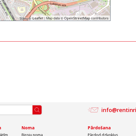
| Map data ©
contributors
Leaflet
OpenStreetMap
info@rentinr
m
Noma
Pārdošana
aktīm
Biroju noma
Pārdod dzīvokļus