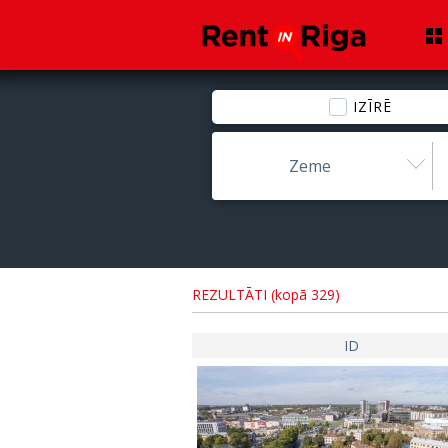
IZĪRĒ
Zeme
REZULTĀTI (kopā 329)
ID