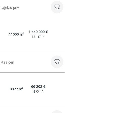
ojektu priv
1 440 000 €
11000 m²
131 €/m²
uktas cen
66 202 €
8827 m²
8 €/m²