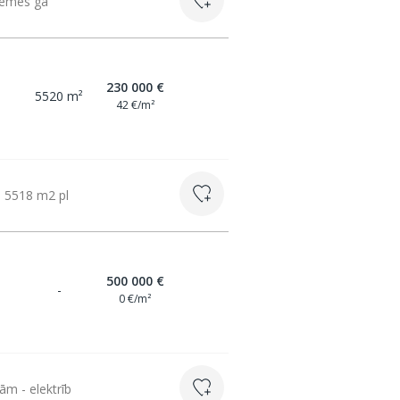
 zemes ga
230 000 €
5520 m²
42 €/m²
 5518 m2 pl
500 000 €
-
0 €/m²
m - elektrīb