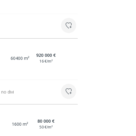
920 000 €
60400 m²
16 €/m²
 no divi
80 000 €
1600 m²
50 €/m²