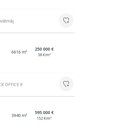
rivātmāj
250 000 €
a
6616 m²
38 €/m²
OCK OFFICE ē
595 000 €
3940 m²
152 €/m²