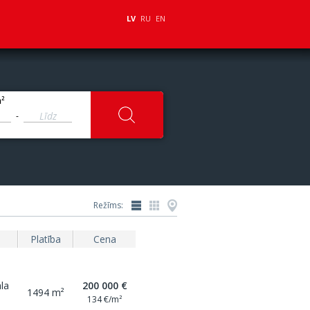
LV
RU
EN
2
m
-
Režīms:
Platība
Cena
la
200 000 €
1494 m²
134 €/m²