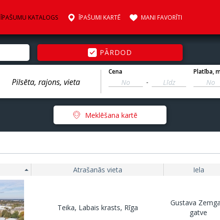
ĪPAŠUMU KATALOGS
ĪPAŠUMI KARTĒ
MANI FAVORĪTI
PĀRDOD
Cena
Platība
, 
-
Meklēšana kartē
Atrašanās vieta
Iela
Gustava Zemga
Teika, Labais krasts, Rīga
gatve