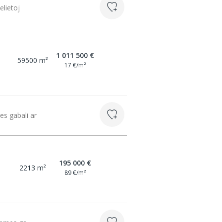
elietoj
1 011 500 €
59500 m²
17 €/m²
s gabali ar
195 000 €
2213 m²
89 €/m²