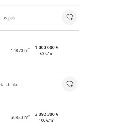
elas pus
1 000 000 €
14870 m²
68 €/m²
das blakus
3 092 300 €
30923 m²
100 €/m²