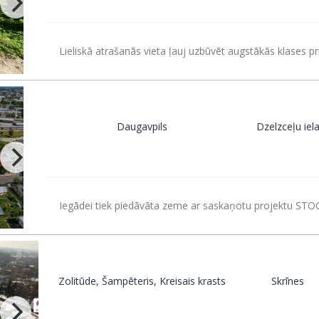
Lieliskā atrašanās vieta ļauj uzbūvēt augstākās klases p
Daugavpils
Dzelzceļu iel
Iegādei tiek piedāvāta zeme ar saskaņotu projektu ST
Zolitūde, Šampēteris, Kreisais krasts
Skrīnes