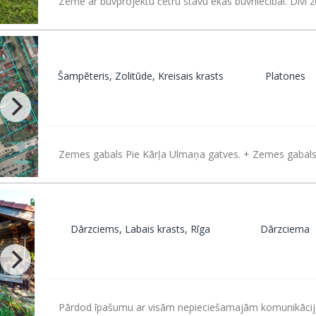
Zeme ar būvprojektu četru stāvu ēkas būvniecībai. Divi
Šampēteris, Zolitūde, Kreisais krasts
Platones
Zemes gabals Pie Kārļa Ulmaņa gatves. + Zemes gabals
Dārzciems, Labais krasts, Rīga
Dārzciema
Pārdod īpašumu ar visām nepieciešamajām komunikācijā