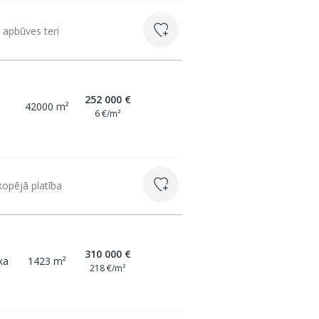
apbūves teri
252 000 €
42000 m²
6 €/m²
opējā platība
310 000 €
ka
1423 m²
218 €/m²