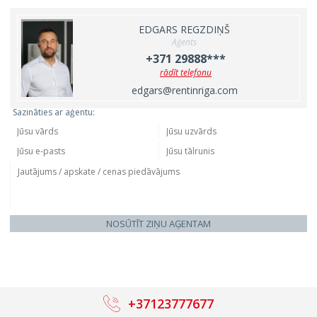
EDGARS REGZDIŅŠ
Aģents
+371 29888***
rādīt telefonu
edgars@rentinriga.com
Sazināties ar aģentu:
NOSŪTĪT ZIŅU AĢENTAM
+37123777677