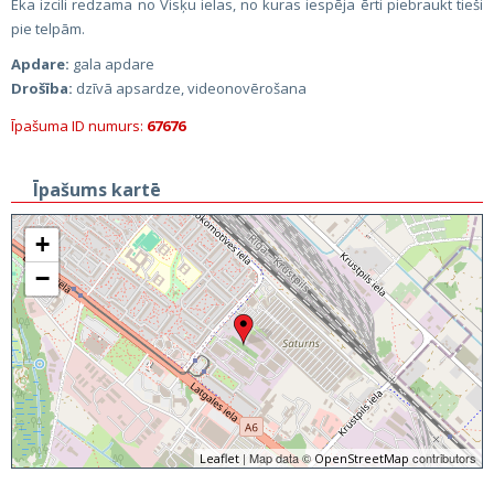
Ēka izcili redzama no Visķu ielas, no kuras iespēja ērti piebraukt tieši
pie telpām.
Apdare:
gala apdare
Drošība:
dzīvā apsardze, videonovērošana
Īpašuma ID numurs:
67676
Īpašums kartē
+
−
| Map data ©
contributors
Leaflet
OpenStreetMap