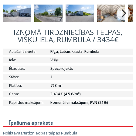
IZNOMĀ TIRDZNIECĪBAS TELPAS,
VIŠĶU IELA, RUMBULA / 3434€
Atrašanās vieta:
Rīga, Labais krasts, Rumbula
Iela:
Višķu
Ēkas tips:
Specprojekts
Stāvs:
1
Platība:
763 m²
Cena:
3 434 € (4.5 €/m²)
Papildus maksājumi:
komunālie maksājumi; PVN (21%)
Īpašuma apraksts
Noliktavas/tirdzniecības telpas Rumbulā.