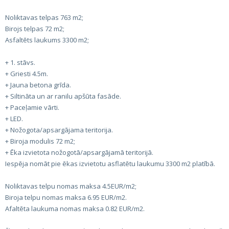
Noliktavas telpas 763 m2;
Birojs telpas 72 m2;
Asfaltēts laukums 3300 m2;
+ 1. stāvs.
+ Griesti 4.5m.
+ Jauna betona grīda.
+ Siltināta un ar ranilu apšūta fasāde.
+ Paceļamie vārti.
+ LED.
+ Nožogota/apsargājama teritorija.
+ Biroja modulis 72 m2;
+ Ēka izvietota nožogotā/apsargājamā teritorijā.
Iespēja nomāt pie ēkas izvietotu asflatētu laukumu 3300 m2 platībā.
Noliktavas telpu nomas maksa 4.5EUR/m2;
Biroja telpu nomas maksa 6.95 EUR/m2.
Afaltēta laukuma nomas maksa 0.82 EUR/m2.