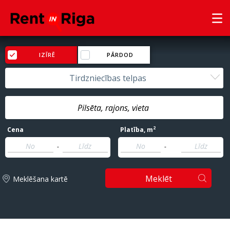
IZĪRĒ
PĀRDOD
Tirdzniecības telpas
2
Cena
Platība
, m
-
-
Meklēt
Meklēšana kartē