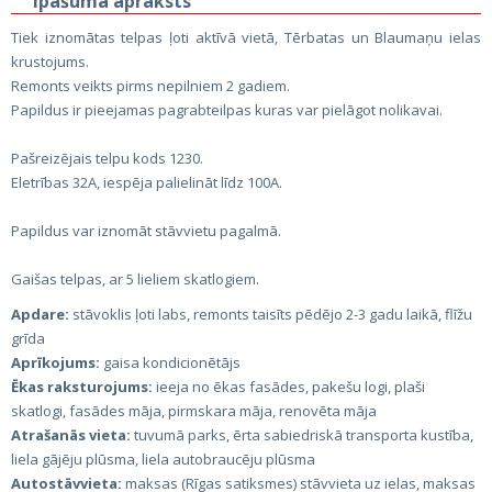
Īpašuma apraksts
Tiek iznomātas telpas ļoti aktīvā vietā, Tērbatas un Blaumaņu ielas
krustojums.
Remonts veikts pirms nepilniem 2 gadiem.
Papildus ir pieejamas pagrabteilpas kuras var pielāgot nolikavai.
Pašreizējais telpu kods 1230.
Eletrības 32A, iespēja palielināt līdz 100A.
Papildus var iznomāt stāvvietu pagalmā.
Gaišas telpas, ar 5 lieliem skatlogiem.
Apdare:
stāvoklis ļoti labs, remonts taisīts pēdējo 2-3 gadu laikā, flīžu
grīda
Aprīkojums:
gaisa kondicionētājs
Ēkas raksturojums:
ieeja no ēkas fasādes, pakešu logi, plaši
skatlogi, fasādes māja, pirmskara māja, renovēta māja
Atrašanās vieta:
tuvumā parks, ērta sabiedriskā transporta kustība,
liela gājēju plūsma, liela autobraucēju plūsma
Autostāvvieta:
maksas (Rīgas satiksmes) stāvvieta uz ielas, maksas