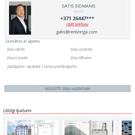
GATIS EIDMANIS
Aģents
+371 26447***
rādīt telefonu
gatis@rentinriga.com
Sazināties ar aģentu:
NOSŪTĪT ZIŅU AĢENTAM
Līdzīgi īpašumi