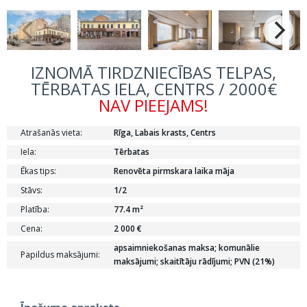
IZNOMĀ TIRDZNIECĪBAS TELPAS,
TĒRBATAS IELA, CENTRS / 2000€
NAV PIEEJAMS!
Atrašanās vieta:
Rīga, Labais krasts, Centrs
Iela:
Tērbatas
Ēkas tips:
Renovēta pirmskara laika māja
Stāvs:
1/2
Platība:
77.4 m²
Cena:
2 000 €
apsaimniekošanas maksa; komunālie
Papildus maksājumi:
maksājumi; skaitītāju rādījumi; PVN (21%)