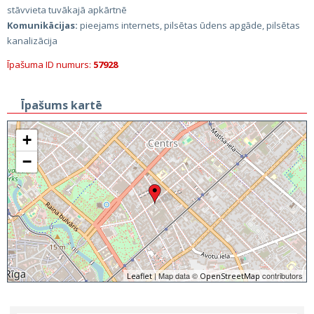
stāvvieta tuvākajā apkārtnē
Komunikācijas:
pieejams internets, pilsētas ūdens apgāde, pilsētas
kanalizācija
Īpašuma ID numurs:
57928
Īpašums kartē
+
−
| Map data ©
contributors
Leaflet
OpenStreetMap