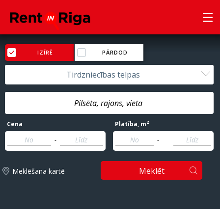
IZĪRĒ
PĀRDOD
Tirdzniecības telpas
2
Cena
Platība
, m
-
-
Meklēt
Meklēšana kartē