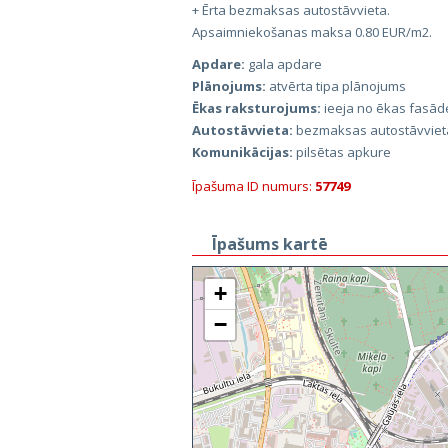
+ Ērta bezmaksas autostāvvieta.
Apsaimniekošanas maksa 0.80 EUR/m2.
Apdare:
gala apdare
Plānojums:
atvērta tipa plānojums
Ēkas raksturojums:
ieeja no ēkas fasāde
Autostāvvieta:
bezmaksas autostāvviet
Komunikācijas:
pilsētas apkure
Īpašuma ID numurs:
57749
Īpašums kartē
+
−