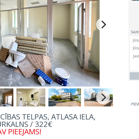
Sazi
PIE
ĪBAS TELPAS, ATLASA IELA,
URKALNS / 322€
V PIEEJAMS!