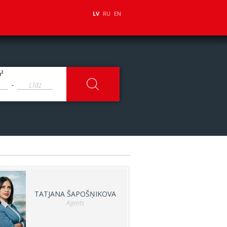
LV
RU
EN
2
m
-
TATJANA ŠAPOŠŅIKOVA
Aģents