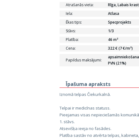
Atrašanās vieta:
Rīga, Labais kras
Iela:
Atlasa
Ēkas tips:
Specprojekts
Stāvs:
1/3
Platība:
46 m²
Cena:
322 € (7 €/m²)
apsaimniekošanas
Papildus maksājumi:
PVN (21%)
Īpašuma apraksts
Iznomā telpas Čiekurkalnā.
Telpai ir medicīnas statuss.
Pieejamas visas nepieciešamās komunikāc
1. stāvs.
Atsevišķa ieeja no fasādes.
Platība sastāv no atvērta telpas, kabineta