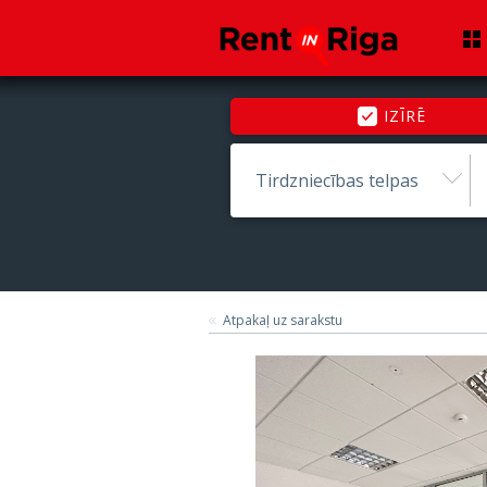
IZĪRĒ
Tirdzniecības telpas
Atpakaļ uz sarakstu