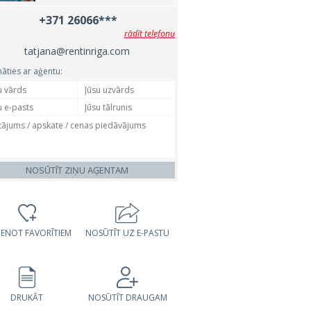
+371 26066***
rādīt telefonu
tatjana@rentinriga.com
nāties ar aģentu:
NOSŪTĪT ZIŅU AĢENTAM
VIENOT FAVORĪTIEM
NOSŪTĪT UZ E-PASTU
DRUKĀT
NOSŪTĪT DRAUGAM