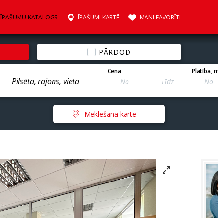
ĪPAŠUMU KATALOGS
ĪPAŠUMI KARTĒ
MANI FAVORĪTI
PĀRDOD
Cena
Platība
, 
-
Meklēšana kartē