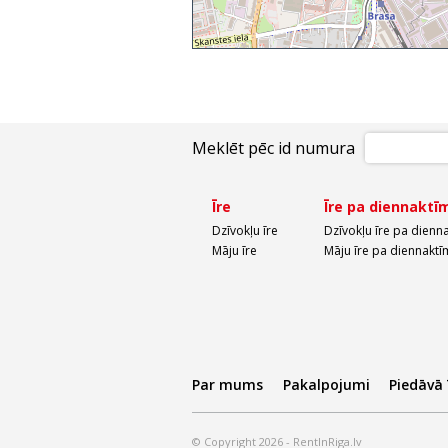
Meklēt pēc id numura
Īre
Īre pa diennaktī
Dzīvokļu īre
Dzīvokļu īre pa dienn
Māju īre
Māju īre pa diennaktī
Par mums
Pakalpojumi
Piedāvā
© Copyright 2026 - RentInRiga.lv