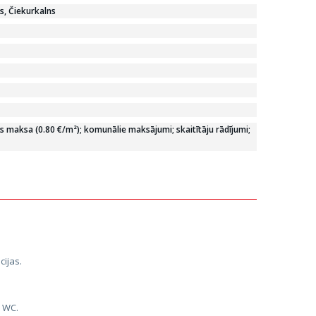
ts, Čiekurkalns
 maksa (0.80 €/m²); komunālie maksājumi; skaitītāju rādījumi;
ijas.
, WC.