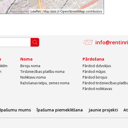
| Map data ©
contributors
Leaflet
OpenStreetMap
info@rentinr
m
Noma
Pārdošana
aktīm
Biroju noma
Pārdod dzīvokļus
m
Tirdzniecības platību noma
Pārdod mājas
Noliktavu noma
Pārdod birojus
Ražošanas telpu, zemes noma
Pārdod tirdzniecības platīb
Pārdod noliktavas
 īpašumu mums
Īpašuma piemeklēšana
Jaunie projekti
A