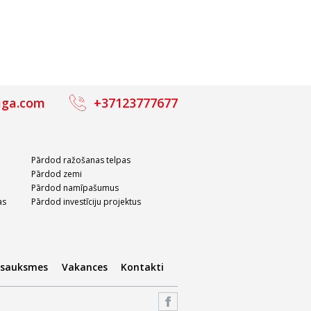
iga.com
+37123777677
Pārdod ražošanas telpas
Pārdod zemi
Pārdod namīpašumus
as
Pārdod investīciju projektus
tsauksmes
Vakances
Kontakti