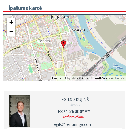
Īpašums kartē
+
−
| Map data ©
contributors
Leaflet
OpenStreetMap
EGILS SKUJIŅŠ
Aģents
+371 26400***
rādīt telefonu
egils@rentinriga.com