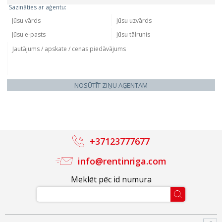
Sazināties ar aģentu:
NOSŪTĪT ZIŅU AĢENTAM
+37123777677
info@rentinriga.com
Meklēt pēc id numura