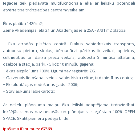
Iegādei tiek piedāvāta multifukncionāla ēka ar lielisku potenciāli
atvērta tipa tirdnziecības centram/veikalam.
Ēkas platība 1420 m2;
Zeme Akadēmijas iela 21 un Akadēmijas iela 25A - 3731 m2 platībā.
+ Ēka atrodās pilsētas centrā. Blakus sabiedriskais transports,
autobusu pietura, skolas, bērnudārzi, pārtikas lielveikali, aptiekas,
celtniecības un dārza preču veikals, autoosta 5 minūšu attālumā,
dzelzceļa stacija, parki, - 5 līdz 10 minūšu gājienā;
+ ēkas aizpildījums 100%. Līgumi nav reģistrēti ZG.
+ Galvenais lietošanas veids- sabiedriska celtne, tirdzniecības centrs;
+ Ekspluatācijas nodošanas gads - 2006;
+ Stāvlaukums labiekārtots;
Ar nelielu plānojuma maiņu ēka leiliski adaptējama tirdnziecībai.
Iekšējās sienas nav nesošās un plānojums ir iegūstam 100% OPEN
SPACE. Skatīt piemēru pēdējā bildē.
Īpašuma ID numurs:
67569