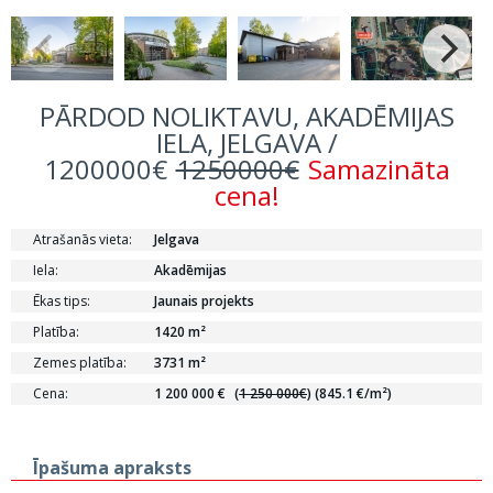
PĀRDOD NOLIKTAVU, AKADĒMIJAS
IELA, JELGAVA /
1200000€
1250000€
Samazināta
cena!
Atrašanās vieta:
Jelgava
Iela:
Akadēmijas
Ēkas tips:
Jaunais projekts
Platība:
1420 m²
Zemes platība:
3731 m²
Cena:
1 200 000 €
(
1 250 000€
)
(845.1 €/m²)
Īpašuma apraksts