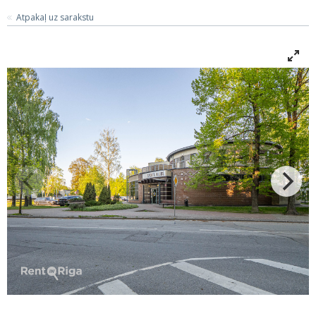
Atpakaļ uz sarakstu