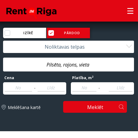
IZĪRĒ
PĀRDOD
Noliktavas telpas
2
Cena
Platība
, m
-
-
Meklēt
Meklēšana kartē