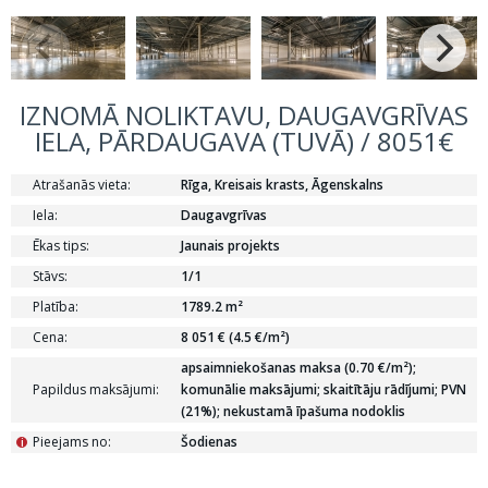
IZNOMĀ NOLIKTAVU, DAUGAVGRĪVAS
IELA, PĀRDAUGAVA (TUVĀ) / 8051€
Atrašanās vieta:
Rīga, Kreisais krasts, Āgenskalns
Iela:
Daugavgrīvas
Ēkas tips:
Jaunais projekts
Stāvs:
1/1
Platība:
1789.2 m²
Cena:
8 051 € (4.5 €/m²)
apsaimniekošanas maksa (0.70 €/m²);
Papildus maksājumi:
komunālie maksājumi; skaitītāju rādījumi; PVN
(21%); nekustamā īpašuma nodoklis
Pieejams no:
Šodienas
i