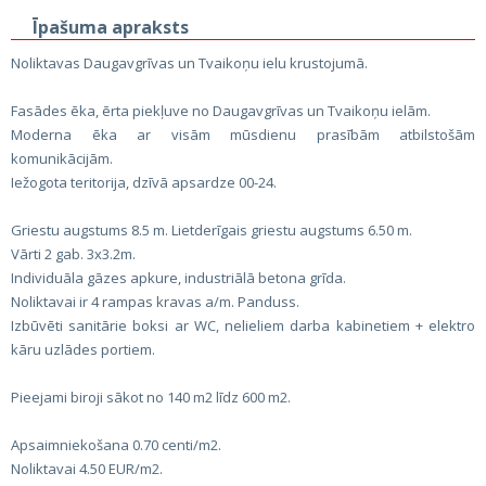
Īpašuma apraksts
Noliktavas Daugavgrīvas un Tvaikoņu ielu krustojumā.
Fasādes ēka, ērta piekļuve no Daugavgrīvas un Tvaikoņu ielām.
Moderna ēka ar visām mūsdienu prasībām atbilstošām
komunikācijām.
Iežogota teritorija, dzīvā apsardze 00-24.
Griestu augstums 8.5 m. Lietderīgais griestu augstums 6.50 m.
Vārti 2 gab. 3x3.2m.
Individuāla gāzes apkure, industriālā betona grīda.
Noliktavai ir 4 rampas kravas a/m. Panduss.
Izbūvēti sanitārie boksi ar WC, nelieliem darba kabinetiem + elektro
kāru uzlādes portiem.
Pieejami biroji sākot no 140 m2 līdz 600 m2.
Apsaimniekošana 0.70 centi/m2.
Noliktavai 4.50 EUR/m2.