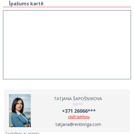
Īpašums kartē
TATJANA ŠAPOŠŅIKOVA
Aģents
+371 26066***
rādīt telefonu
tatjana@rentinriga.com
Sazināties ar aģentu: