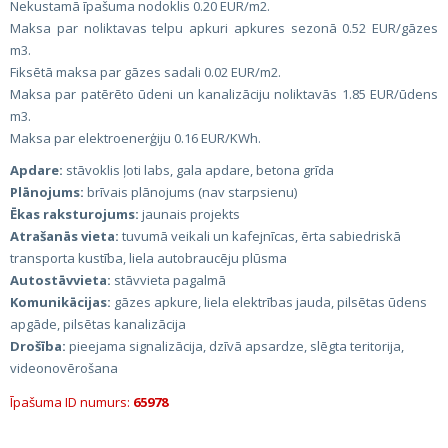
Nekustamā īpašuma nodoklis 0.20 EUR/m2.
Maksa par noliktavas telpu apkuri apkures sezonā 0.52 EUR/gāzes
m3.
Fiksētā maksa par gāzes sadali 0.02 EUR/m2.
Maksa par patērēto ūdeni un kanalizāciju noliktavās 1.85 EUR/ūdens
m3.
Maksa par elektroenerģiju 0.16 EUR/KWh.
Apdare:
stāvoklis ļoti labs, gala apdare, betona grīda
Plānojums:
brīvais plānojums (nav starpsienu)
Ēkas raksturojums:
jaunais projekts
Atrašanās vieta:
tuvumā veikali un kafejnīcas, ērta sabiedriskā
transporta kustība, liela autobraucēju plūsma
Autostāvvieta:
stāvvieta pagalmā
Komunikācijas:
gāzes apkure, liela elektrības jauda, pilsētas ūdens
apgāde, pilsētas kanalizācija
Drošība:
pieejama signalizācija, dzīvā apsardze, slēgta teritorija,
videonovērošana
Īpašuma ID numurs:
65978