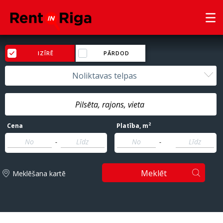
IZĪRĒ
PĀRDOD
Noliktavas telpas
2
Cena
Platība
, m
-
-
Meklēt
Meklēšana kartē