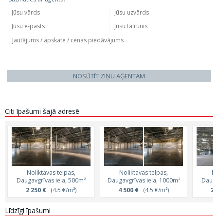
NOSŪTĪT ZIŅU AĢENTAM
Citi īpašumi šajā adresē
Noliktavas telpas,
Noliktavas telpas,
No
Daugavgrīvas iela, 500m²
Daugavgrīvas iela, 1000m²
Dauga
2 250 €
(4.5 €/m²)
4 500 €
(4.5 €/m²)
2 
Līdzīgi īpašumi