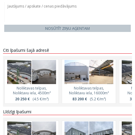
NOSŪTĪT ZIŅU AĢENTAM
Citi īpašumi šajā adresē
Noliktavas telpas,
Noliktavas telpas,
No
Noliktavu iela, 4500m²
Noliktavu iela, 16000m²
Noli
20 250 €
(4.5 €/m²)
83 200 €
(5.2 €/m²)
32 
Līdzīgi īpašumi