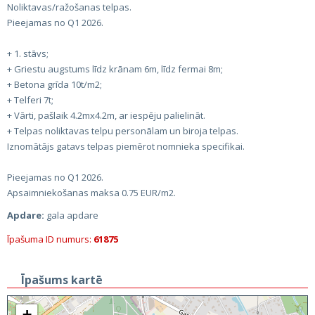
Noliktavas/ražošanas telpas.
Pieejamas no Q1 2026.
+ 1. stāvs;
+ Griestu augstums līdz krānam 6m, līdz fermai 8m;
+ Betona grīda 10t/m2;
+ Telferi 7t;
+ Vārti, pašlaik 4.2mx4.2m, ar iespēju palielināt.
+ Telpas noliktavas telpu personālam un biroja telpas.
Iznomātājs gatavs telpas piemērot nomnieka specifikai.
Pieejamas no Q1 2026.
Apsaimniekošanas maksa 0.75 EUR/m2.
Apdare:
gala apdare
Īpašuma ID numurs:
61875
Īpašums kartē
+