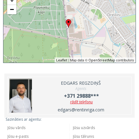
−
| Map data ©
contributors
Leaflet
OpenStreetMap
EDGARS REGZDIŅŠ
Aģents
+371 29888***
rādīt telefonu
edgars@rentinriga.com
Sazināties ar aģentu: