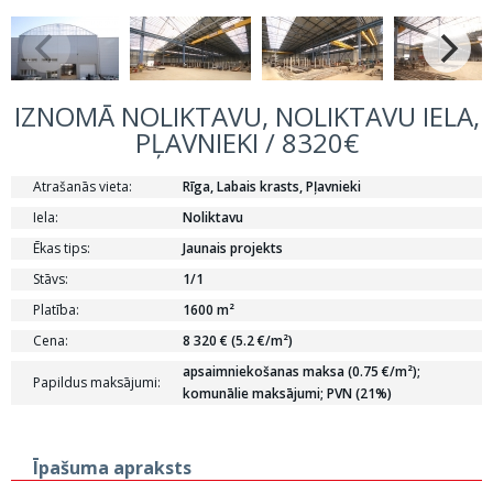
IZNOMĀ NOLIKTAVU, NOLIKTAVU IELA,
PĻAVNIEKI / 8320€
Atrašanās vieta:
Rīga, Labais krasts, Pļavnieki
Iela:
Noliktavu
Ēkas tips:
Jaunais projekts
Stāvs:
1/1
Platība:
1600 m²
Cena:
8 320 € (5.2 €/m²)
apsaimniekošanas maksa (0.75 €/m²);
Papildus maksājumi:
komunālie maksājumi; PVN (21%)
Īpašuma apraksts