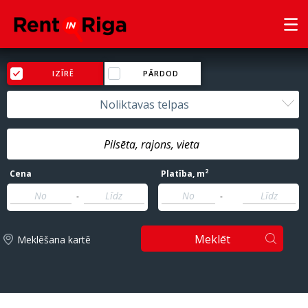
IZĪRĒ
PĀRDOD
Noliktavas telpas
2
Cena
Platība
, m
-
-
Meklēt
Meklēšana kartē