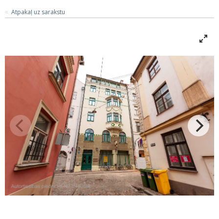
Atpakaļ uz sarakstu