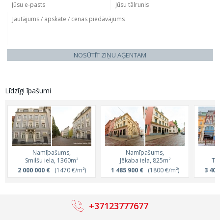
NOSŪTĪT ZIŅU AĢENTAM
Līdzīgi īpašumi
Namīpašums,
Namīpašums,
Smilšu iela, 1360m²
Jēkaba iela, 825m²
Tir
2 000 000 €
(1470 €/m²)
1 485 900 €
(1800 €/m²)
3 400
+37123777677