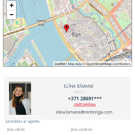
+
−
| Map data ©
contributors
Leaflet
OpenStreetMap
ELĪNA BĪMANE
Aģents
+371 28691***
rādīt telefonu
elina.bimane@rentinriga.com
Sazināties ar aģentu: