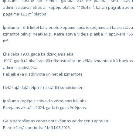
Īpašums sastāv no zemes gabala 232 m² platībā, sešu stāvu
administratīvās ēkas ar kopējo platību 1106,4 m², kā arī pagraba zem
pagalma 12,3 m² platībā.
Īpašumu ir ērti lietot kā vienotu kopumu, taču iespējams arī katru stāvu
izmantot pilnīgi neatkarīgi. Katra stāva vidējā platība ir aptuveni 155
m².
Ēka celta 1900. gadā kā dzīvojamā ēka.
1997. gadā tā tika kapitāli rekonstruēta un vēlāk izmantota kā bankas
administratīvā ēka.
Pašlaik ēka ir atbrīvota un netiek izmantota.
Lielākajā daļā telpu ir uzstādīti kondicionieri.
Īpašuma kopējais stāvoklis vērtējams kā labs.
Pieejams aktuāls 2024. gada tirgus vērtējums.
Gala pārdošanas cenas noteikšanas veids: cenu aptauja.
Pieteikšanās periods: līdz 31.08.2025.