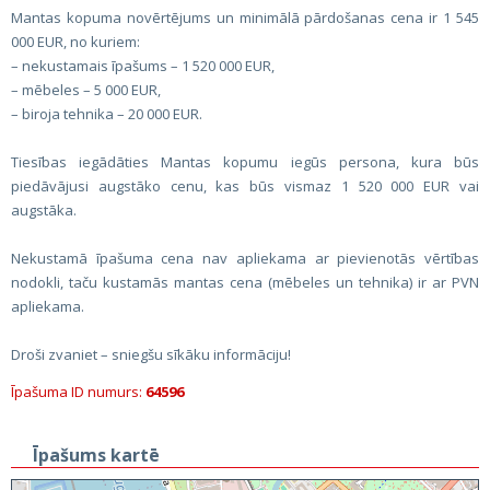
Mantas kopuma novērtējums un minimālā pārdošanas cena ir 1 545
000 EUR, no kuriem:
– nekustamais īpašums – 1 520 000 EUR,
– mēbeles – 5 000 EUR,
– biroja tehnika – 20 000 EUR.
Tiesības iegādāties Mantas kopumu iegūs persona, kura būs
piedāvājusi augstāko cenu, kas būs vismaz 1 520 000 EUR vai
augstāka.
Nekustamā īpašuma cena nav apliekama ar pievienotās vērtības
nodokli, taču kustamās mantas cena (mēbeles un tehnika) ir ar PVN
apliekama.
Droši zvaniet – sniegšu sīkāku informāciju!
Īpašuma ID numurs:
64596
Īpašums kartē