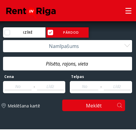
IZĪRĒ
PĀRDOD
Namīpašums
Cena
Telpas
-
-
Meklēt
Meklēšana kartē