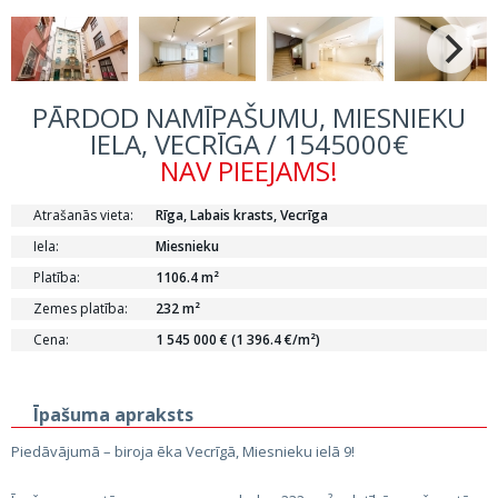
PĀRDOD NAMĪPAŠUMU, MIESNIEKU
IELA, VECRĪGA / 1545000€
NAV PIEEJAMS!
Atrašanās vieta:
Rīga, Labais krasts, Vecrīga
Iela:
Miesnieku
Platība:
1106.4 m²
Zemes platība:
232 m²
Cena:
1 545 000 € (1 396.4 €/m²)
Īpašuma apraksts
Piedāvājumā – biroja ēka Vecrīgā, Miesnieku ielā 9!