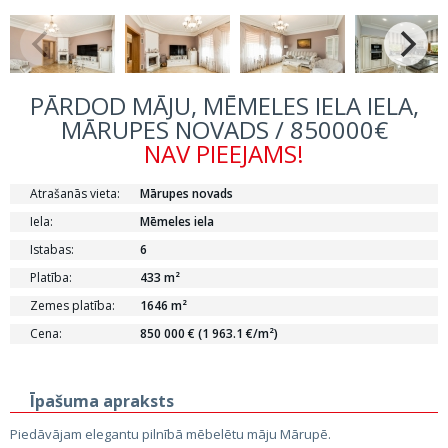
PĀRDOD MĀJU, MĒMELES IELA IELA,
MĀRUPES NOVADS / 850000€
NAV PIEEJAMS!
Atrašanās vieta:
Mārupes novads
Iela:
Mēmeles iela
Istabas:
6
Platība:
433 m²
Zemes platība:
1646 m²
Cena:
850 000 € (1 963.1 €/m²)
Īpašuma apraksts
Piedāvājam elegantu pilnībā mēbelētu māju Mārupē.