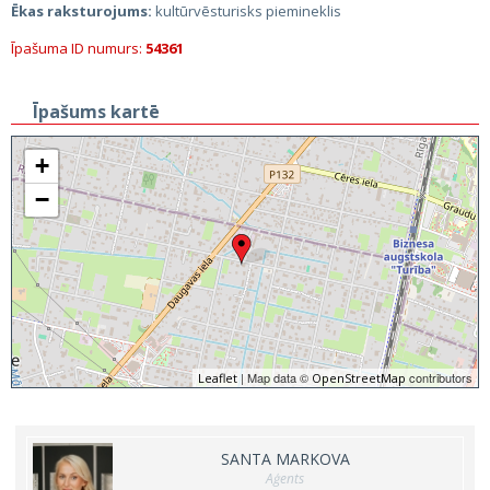
Ēkas raksturojums:
kultūrvēsturisks piemineklis
Īpašuma ID numurs:
54361
Īpašums kartē
+
−
| Map data ©
contributors
Leaflet
OpenStreetMap
SANTA MARKOVA
Aģents