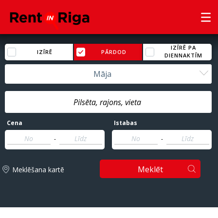
IZĪRĒ PA
IZĪRĒ
PĀRDOD
DIENNAKTĪM
Māja
Cena
Istabas
-
-
Meklēt
Meklēšana kartē