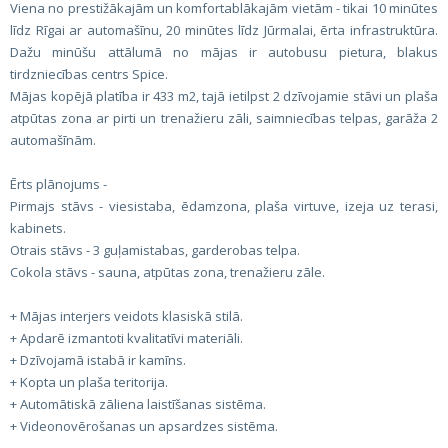
Viena no prestižākajām un komfortablākajām vietām - tikai 10 minūtes
līdz Rīgai ar automašīnu, 20 minūtes līdz Jūrmalai, ērta infrastruktūra.
Dažu minūšu attālumā no mājas ir autobusu pietura, blakus
tirdzniecības centrs Spice.
Mājas kopējā platība ir 433 m2, tajā ietilpst 2 dzīvojamie stāvi un plaša
atpūtas zona ar pirti un trenažieru zāli, saimniecības telpas, garāža 2
automašīnām.
Ērts plānojums -
Pirmajs stāvs - viesistaba, ēdamzona, plaša virtuve, izeja uz terasi,
kabinets.
Otrais stāvs - 3 guļamistabas, garderobas telpa.
Cokola stāvs - sauna, atpūtas zona, trenažieru zāle.
+ Mājas interjers veidots klasiskā stilā.
+ Apdarē izmantoti kvalitatīvi materiāli.
+ Dzīvojamā istabā ir kamīns.
+ Kopta un plaša teritorija.
+ Automātiskā zāliena laistīšanas sistēma.
+ Videonovērošanas un apsardzes sistēma.