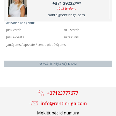
+371 29222***
rādīt telefonu
santa@rentinriga.com
Sazināties ar aģentu:
NOSŪTĪT ZIŅU AĢENTAM
+37123777677
info@rentinriga.com
Meklēt pēc id numura