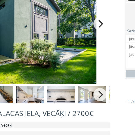
Sazi
PIE
ALACAS IELA, VECĀĶI / 2700€
, Vecāķi