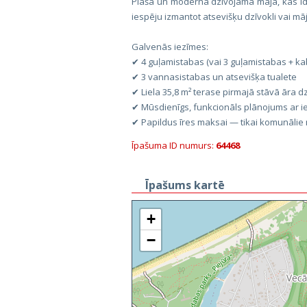
Plaša un moderna dzīvojamā māja, kas id
iespēju izmantot atsevišķu dzīvokli vai māj
Galvenās iezīmes:
✔ 4 guļamistabas (vai 3 guļamistabas + ka
✔ 3 vannasistabas un atsevišķa tualete
✔ Liela 35,8 m² terase pirmajā stāvā āra dz
✔ Mūsdienīgs, funkcionāls plānojums ar
✔ Papildus īres maksai — tikai komunālie 
Īpašuma ID numurs:
64468
Īpašums kartē
+
−