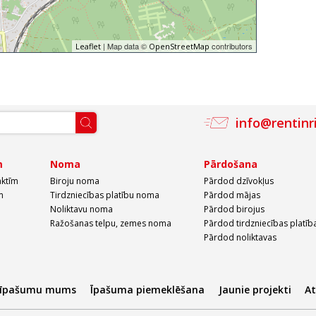
| Map data ©
contributors
Leaflet
OpenStreetMap
info@rentinr
m
Noma
Pārdošana
aktīm
Biroju noma
Pārdod dzīvokļus
m
Tirdzniecības platību noma
Pārdod mājas
Noliktavu noma
Pārdod birojus
Ražošanas telpu, zemes noma
Pārdod tirdzniecības platīb
Pārdod noliktavas
 īpašumu mums
Īpašuma piemeklēšana
Jaunie projekti
A