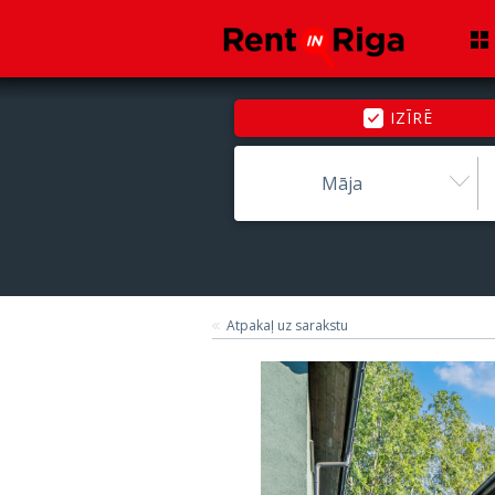
IZĪRĒ
Māja
Atpakaļ uz sarakstu