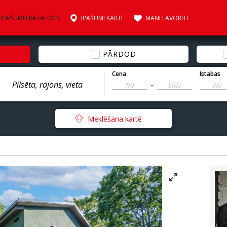
ĪPAŠUMU KATALOGS
ĪPAŠUMI KARTĒ
MANI FAVORĪTI
PĀRDOD
Cena
Istabas
-
Meklēšana kartē