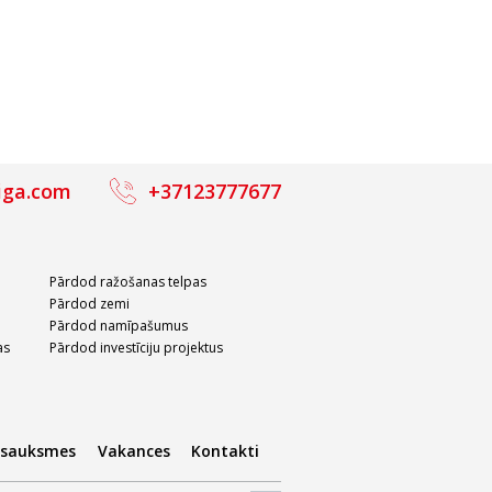
iga.com
+37123777677
Pārdod ražošanas telpas
Pārdod zemi
Pārdod namīpašumus
as
Pārdod investīciju projektus
tsauksmes
Vakances
Kontakti