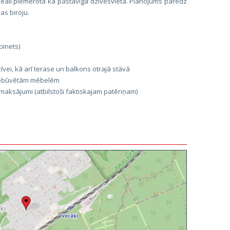
eāli piemērota kā pastāvīga dzīvesvieta. Plānojums paredz
as biroju.
binets)
īvei, kā arī terase un balkons otrajā stāvā
 iebūvētām mēbelēm
maksājumi (atbilstoši faktiskajam patēriņam)