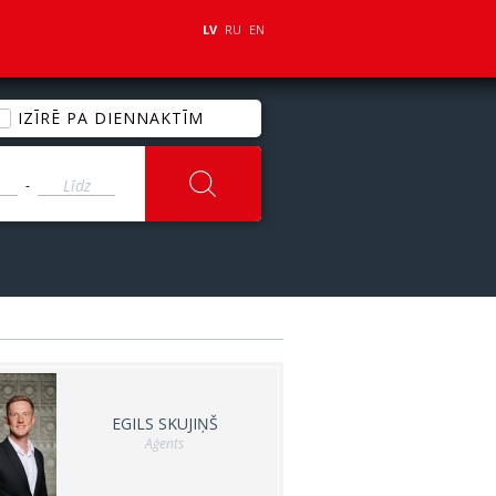
LV
RU
EN
IZĪRĒ PA DIENNAKTĪM
-
EGILS SKUJIŅŠ
Aģents