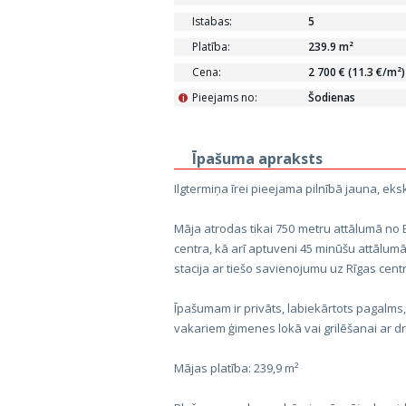
Istabas:
5
Platība:
239.9 m²
Cena:
2 700 € (11.3 €/m²)
Pieejams no:
Šodienas
i
Īpašuma apraksts
Ilgtermiņa īrei pieejama pilnībā jauna, eks
Māja atrodas tikai 750 metru attālumā no 
centra, kā arī aptuveni 45 minūšu attālumā
stacija ar tiešo savienojumu uz Rīgas cent
Īpašumam ir privāts, labiekārtots pagalms,
vakariem ģimenes lokā vai grilēšanai ar d
Mājas platība: 239,9 m²