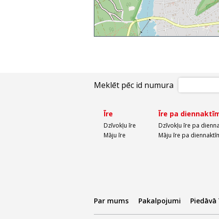
Meklēt pēc id numura
Īre
Īre pa diennaktī
Dzīvokļu īre
Dzīvokļu īre pa dienn
Māju īre
Māju īre pa diennaktī
Par mums
Pakalpojumi
Piedāvā