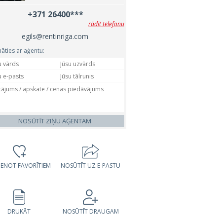
+371 26400***
rādīt telefonu
egils@rentinriga.com
nāties ar aģentu:
NOSŪTĪT ZIŅU AĢENTAM
VIENOT FAVORĪTIEM
NOSŪTĪT UZ E-PASTU
DRUKĀT
NOSŪTĪT DRAUGAM