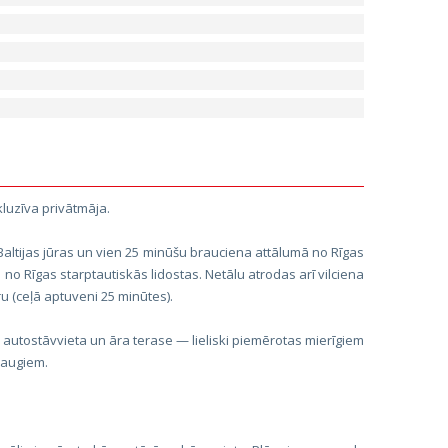
kluzīva privātmāja.
Baltijas jūras un vien 25 minūšu brauciena attālumā no Rīgas
 no Rīgas starptautiskās lidostas. Netālu atrodas arī vilciena
ru (ceļā aptuveni 25 minūtes).
 autostāvvieta un āra terase — lieliski piemērotas mierīgiem
raugiem.