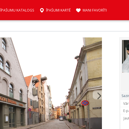
ĪPAŠUMU KATALOGS
ĪPAŠUMI KARTĒ
MANI FAVORĪTI
Sazi