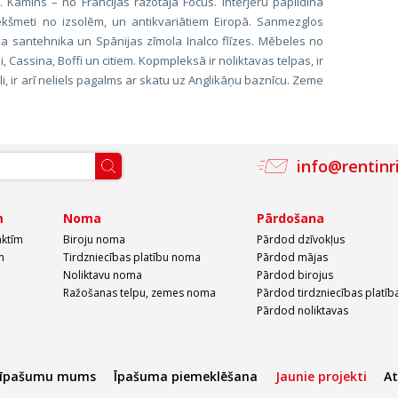
s. Kamīns – no Francijas ražotāja Focus. Interjeru papildina
iekšmeti no izsolēm, un antikvariātiem Eiropā. Sanmezglos
a santehnika un Spānijas zīmola Inalco flīzes. Mēbeles no
 Cassina, Boffi un citiem. Kopmpleksā ir noliktavas telpas, ir
, ir arī neliels pagalms ar skatu uz Anglikāņu baznīcu. Zeme
info@rentinr
m
Noma
Pārdošana
aktīm
Biroju noma
Pārdod dzīvokļus
m
Tirdzniecības platību noma
Pārdod mājas
Noliktavu noma
Pārdod birojus
Ražošanas telpu, zemes noma
Pārdod tirdzniecības platīb
Pārdod noliktavas
 īpašumu mums
Īpašuma piemeklēšana
Jaunie projekti
A