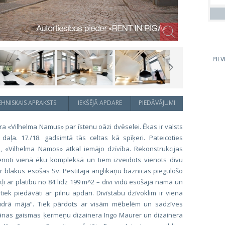
PIE
EHNISKAIS APRAKSTS
IEKŠĒJĀ APDARE
PIEDĀVĀJUMI
a «Vilhelma Namus» par īstenu oāzi dvēselei. Ēkas ir valsts
aļa. 17./18. gadsimtā tās celtas kā spīķeri. Pateicoties
ai, «Vilhelma Namos» atkal iemājo dzīvība. Rekonstrukcijas
ienoti vienā ēku kompleksā un tiem izveidots vienots divu
ar blakus esošās Sv. Pestītāja anglikāņu baznīcas piegulošo
okļi ar platību no 84 līdz 199 m^2 – divi vidū esošajā namā un
tiek piedāvāti ar pilnu apdari. Divīstabu dzīvoklim ir viena
“gudrā māja”. Tiek pārdots ar visām mēbelēm un sadzīves
pānas gaismas ķermeņu dizainera Ingo Maurer un dizainera