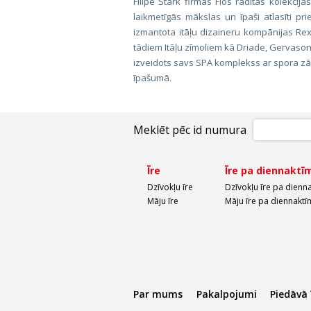
Filipe Stark firmas Flos radītās kolekcija
laikmetīgās mākslas un īpaši atlasīti pr
izmantota itāļu dizaineru kompānijas Rex
tādiem Itāļu zīmoliem kā Driade, Gervasoni,
izveidots savs SPA komplekss ar spora zāli
īpašumā.
Meklēt pēc id numura
Īre
Īre pa diennaktī
Dzīvokļu īre
Dzīvokļu īre pa dienn
Māju īre
Māju īre pa diennaktī
Par mums
Pakalpojumi
Piedāvā