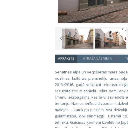
APRAKSTS
ATRAŠANĀS VIETA
T
Senatnes elpa un vecpilsētas miers padar
nozīmes kultūras pieminekļu ansambļa d
2013./2016. gadā veiktajai rekonstrukcij
rezultātā trīs Miesnieku ielas nami apv
līmeņu iekšpagalms, kas brīvi savienots 
teritoriju. Namos ierīkoti divpadsmit dzīv
malējos – katrā pa pieciem. Visi dzīvokļi 
guļamistaba, divi sānmezgli, sistēma 
tehniku. Gaismas ķermeņi izvelēti no Ja