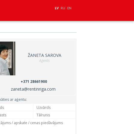
LV
RU
EN
ŽANETA SAROVA
Aģents
+371 28661900
zaneta@rentinriga.com
nāties ar aģentu: