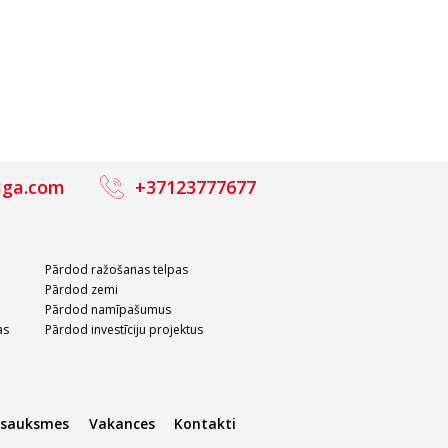
iga.com
+37123777677
Pārdod ražošanas telpas
Pārdod zemi
Pārdod namīpašumus
as
Pārdod investīciju projektus
tsauksmes
Vakances
Kontakti