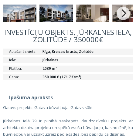
INVESTĪCIJU OBJEKTS, JŪRKALNES IELA,
ZOLITŪDE / 350000€
Atrašanās vieta:
Rīga, Kreisais krasts, Zolitūde
Iela:
Jūrkalnes
Platība:
2039 m²
Cena:
350 000 € (171.7 €/m²)
Īpašuma apraksts
Gatavs projekts. Gatava būvatļauja. Gatavs sākt.
Jūrkalnes ielā 79 ir pilnībā saskaņots daudzdzīvokļu projekts ar
arhitekta dizaina projektu un spēkā esošu būvatļauju, kas nozīmē, ka
būvniecību var uzsākt uzreiz pēc iegādes, bez papildu gaidīšanas.