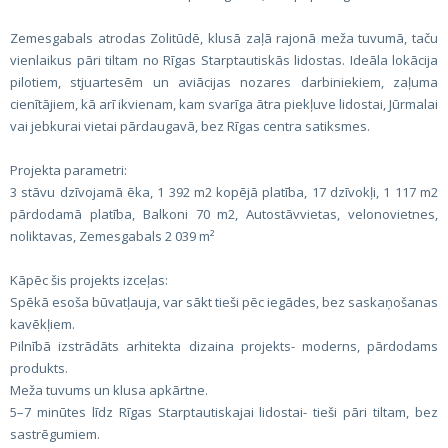
Zemesgabals atrodas Zolitūdē, klusā zaļā rajonā meža tuvumā, taču
vienlaikus pāri tiltam no Rīgas Starptautiskās lidostas. Ideāla lokācija
pilotiem, stjuartesēm un aviācijas nozares darbiniekiem, zaļuma
cienītājiem, kā arī ikvienam, kam svarīga ātra piekļuve lidostai, Jūrmalai
vai jebkurai vietai pārdaugavā, bez Rīgas centra satiksmes.
Projekta parametri:
3 stāvu dzīvojamā ēka, 1 392 m2 kopējā platība, 17 dzīvokļi, 1 117 m2
pārdodamā platība, Balkoni 70 m2, Autostāvvietas, velonovietnes,
noliktavas, Zemesgabals 2 039 m²
Kāpēc šis projekts izceļas:
Spēkā esoša būvatļauja, var sākt tieši pēc iegādes, bez saskaņošanas
kavēkļiem.
Pilnībā izstrādāts arhitekta dizaina projekts- moderns, pārdodams
produkts.
Meža tuvums un klusa apkārtne.
5–7 minūtes līdz Rīgas Starptautiskajai lidostai- tieši pāri tiltam, bez
sastrēgumiem.