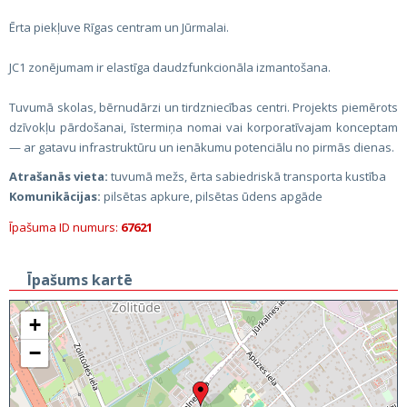
Ērta piekļuve Rīgas centram un Jūrmalai.
JC1 zonējumam ir elastīga daudzfunkcionāla izmantošana.
Tuvumā skolas, bērnudārzi un tirdzniecības centri. Projekts piemērots
dzīvokļu pārdošanai, īstermiņa nomai vai korporatīvajam konceptam
— ar gatavu infrastruktūru un ienākumu potenciālu no pirmās dienas.
Atrašanās vieta:
tuvumā mežs, ērta sabiedriskā transporta kustība
Komunikācijas:
pilsētas apkure, pilsētas ūdens apgāde
Īpašuma ID numurs:
67621
Īpašums kartē
+
−