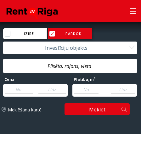
IZĪRĒ
PĀRDOD
Investīciju objekts
2
Cena
Platība
, m
-
-
Meklēt
Meklēšana kartē