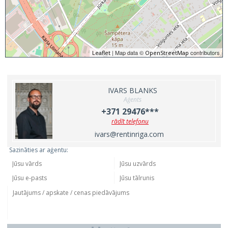
| Map data ©
contributors
Leaflet
OpenStreetMap
IVARS BLANKS
Aģents
+371 29476***
rādīt telefonu
ivars@rentinriga.com
Sazināties ar aģentu: