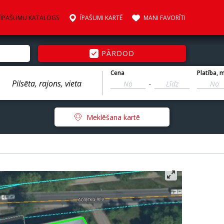
ĪPAŠUMU KATALOGS
ĪPAŠUMI KARTĒ
MANI FAVORĪTI
PĀRDOD
Cena
Platība
, 
-
Meklēšana kartē