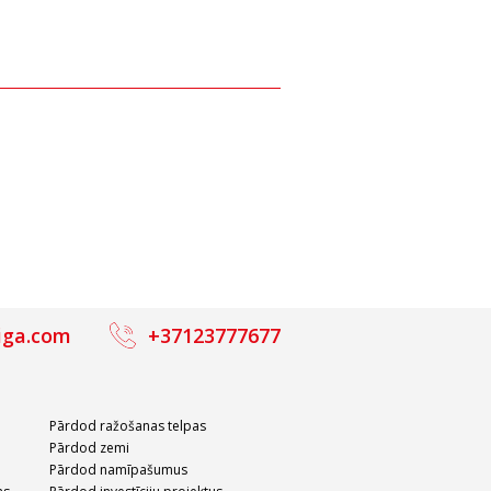
iga.com
+37123777677
Pārdod ražošanas telpas
Pārdod zemi
Pārdod namīpašumus