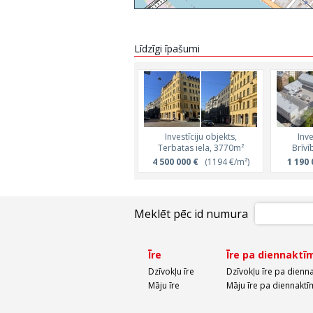
Līdzīgi īpašumi
Investīciju objekts,
Inve
Terbatas iela, 3770m²
Brīvī
4 500 000 €
(1194 €/m²)
1 190 
Meklēt pēc id numura
Īre
Īre pa diennaktī
Dzīvokļu īre
Dzīvokļu īre pa dienn
Māju īre
Māju īre pa diennaktī