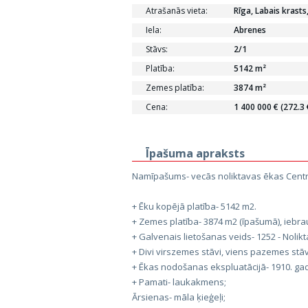
Atrašanās vieta:
Rīga, Labais krasts
Iela:
Abrenes
Stāvs:
2/1
Platība:
5142 m²
Zemes platība:
3874 m²
Cena:
1 400 000 € (272.3
Īpašuma apraksts
Namīpašums- vecās noliktavas ēkas Centrā
+ Ēku kopējā platība- 5142 m2.
+ Zemes platība- 3874 m2 (īpašumā), iebr
+ Galvenais lietošanas veids- 1252 - Nolikt
+ Divi virszemes stāvi, viens pazemes stāv
+ Ēkas nodošanas ekspluatācijā- 1910. ga
+ Pamati- laukakmens;
Ārsienas- māla ķieģeļi;