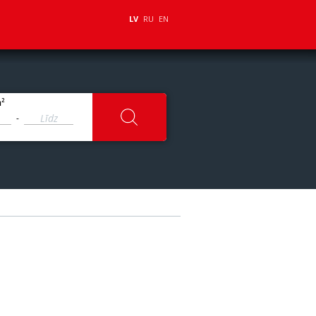
LV
RU
EN
2
m
-