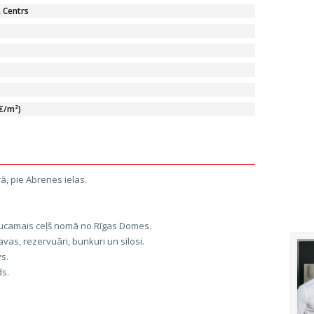
, Centrs
 €/m²)
, pie Abrenes ielas.
aucamais ceļš nomā no Rīgas Domes.
avas, rezervuāri, bunkuri un silosi.
s.
ds.