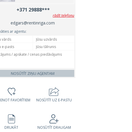
+371 29888***
rādīt telefonu
edgars@rentinriga.com
nāties ar aģentu:
NOSŪTĪT ZIŅU AĢENTAM
VIENOT FAVORĪTIEM
NOSŪTĪT UZ E-PASTU
DRUKĀT
NOSŪTĪT DRAUGAM