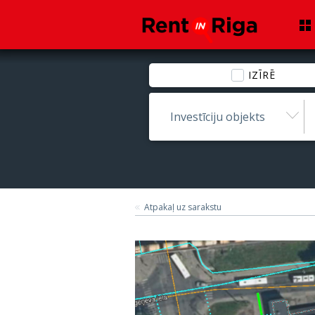
IZĪRĒ
Investīciju objekts
Atpakaļ uz sarakstu