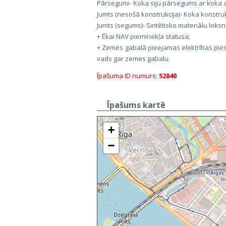
Pārsegumi- Koka siju pārsegums ar koka ai
Jumts (nesošā konstrukcija)- Koka konstruk
Jumts (segums)- Sintētisko materiālu loksn
+ Ēkai NAV pieminekļa statusa;
+ Zemes gabalā pieejamas elektrības pies
vads gar zemes gabalu.
Īpašuma ID numurs:
52840
Īpašums kartē
+
−