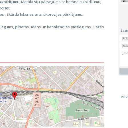
zpildījumu, Metāla siju pārsegums ar betona aizpildījumu;
cijas;
es , Skārda loksnes ar antikorozijas pārklājumu.
lēgums, pilsētas ūdens un kanalizācijas pieslēgums. Gāzes
Sazi
PIE