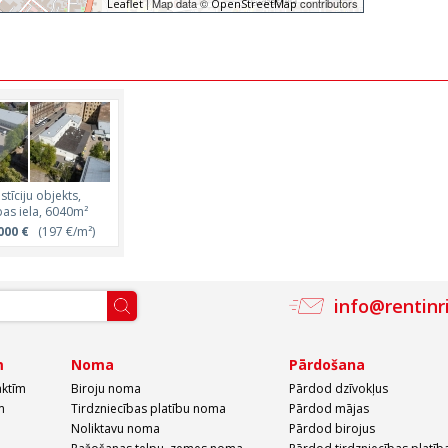
| Map data ©
contributors
Leaflet
OpenStreetMap
stīciju objekts,
bas iela, 6040m²
000 €
(197 €/m²)
info@rentinr
m
Noma
Pārdošana
aktīm
Biroju noma
Pārdod dzīvokļus
m
Tirdzniecības platību noma
Pārdod mājas
Noliktavu noma
Pārdod birojus