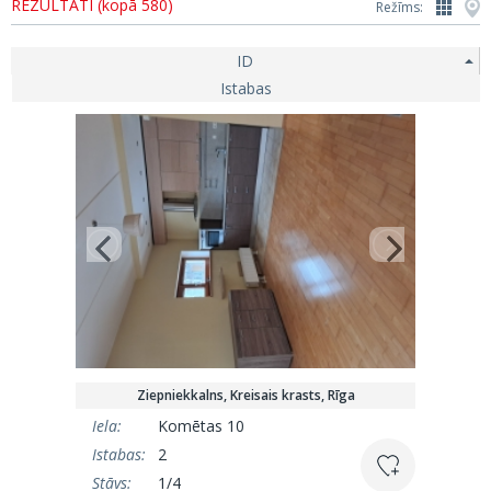
REZULTĀTI (kopā 580)
Režīms:
ID
Istabas
Ziepniekkalns, Kreisais krasts, Rīga
Iela:
Komētas 10
Istabas:
2
Stāvs:
1/4