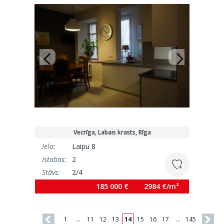
Vecrīga, Labais krasts, Rīga
Iela:
Laipu 8
Istabas:
2
Stāvs:
2/4
Platība:
62 m²
185 000 €
2984 €/m²
1
…
11
12
13
14
15
16
17
…
145