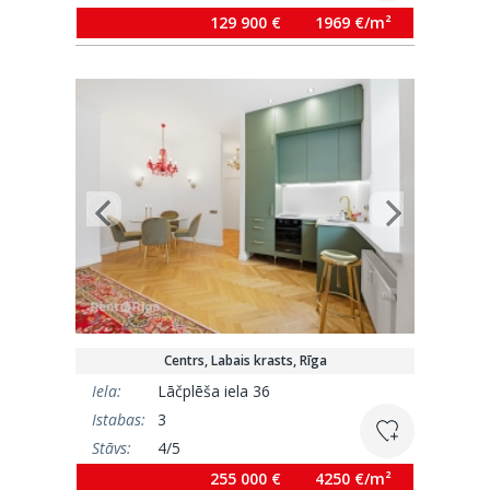
Platība:
66 m²
129 900 €
1969 €/m²
Centrs, Labais krasts, Rīga
Iela:
Lāčplēša iela 36
Istabas:
3
Stāvs:
4/5
Platība:
60 m²
255 000 €
4250 €/m²