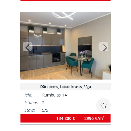
Dārzciems, Labais krasts, Rīga
Iela:
Rumbulas 14
Istabas:
2
Stāvs:
5/5
Platība:
45 m²
134 800 €
2996 €/m²