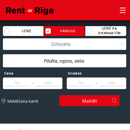
IZĪRĒ PA
IZĪRĒ
PĀRDOD
DIENNAKTĪM
Dzīvoklis
Cena
Istabas
-
-
Meklēt
Meklēšana kartē