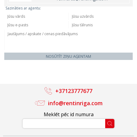
Sazināties ar aģentu:
NOSŪTĪT ZIŅU AĢENTAM
+37123777677
info@rentinriga.com
Meklēt pēc id numura