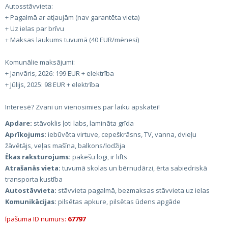
Autosstāvvieta:
+ Pagalmā ar atļaujām (nav garantēta vieta)
+ Uz ielas par brīvu
+ Maksas laukums tuvumā (40 EUR/mēnesī)
Komunālie maksājumi:
+ Janvāris, 2026: 199 EUR + elektrība
+ Jūlijs, 2025: 98 EUR + elektrība
Interesē? Zvani un vienosimies par laiku apskatei!
Apdare:
stāvoklis ļoti labs, lamināta grīda
Aprīkojums:
iebūvēta virtuve, cepeškrāsns, TV, vanna, dvieļu
žāvētājs, veļas mašīna, balkons/lodžija
Ēkas raksturojums:
pakešu logi, ir lifts
Atrašanās vieta:
tuvumā skolas un bērnudārzi, ērta sabiedriskā
transporta kustība
Autostāvvieta:
stāvvieta pagalmā, bezmaksas stāvvieta uz ielas
Komunikācijas:
pilsētas apkure, pilsētas ūdens apgāde
Īpašuma ID numurs:
67797