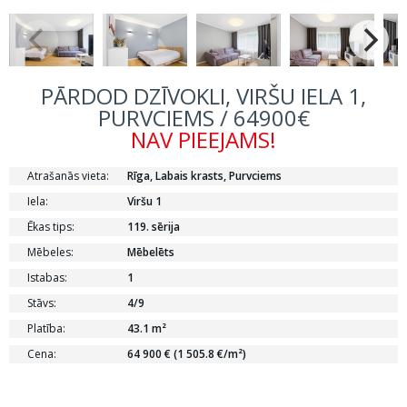
PĀRDOD DZĪVOKLI, VIRŠU IELA 1,
PURVCIEMS / 64900€
NAV PIEEJAMS!
Atrašanās vieta:
Rīga, Labais krasts, Purvciems
Iela:
Viršu 1
Ēkas tips:
119. sērija
Mēbeles:
Mēbelēts
Istabas:
1
Stāvs:
4/9
Platība:
43.1 m²
Cena:
64 900 € (1 505.8 €/m²)