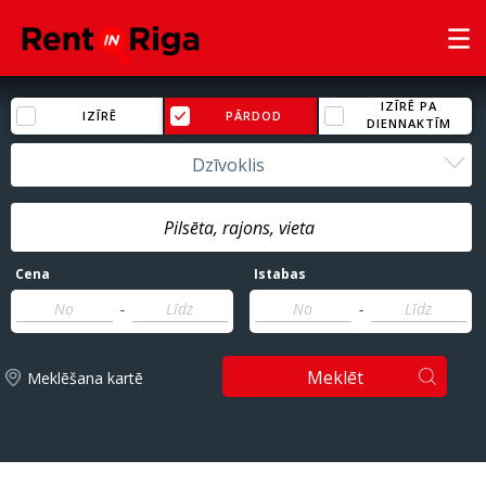
IZĪRĒ PA
IZĪRĒ
PĀRDOD
DIENNAKTĪM
Dzīvoklis
Cena
Istabas
-
-
Meklēt
Meklēšana kartē