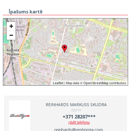
Īpašums kartē
+
−
| Map data ©
contributors
Leaflet
OpenStreetMap
REINHARDS MARKUSS SKUDRA
Aģents
+371 28207***
rādīt telefonu
reinhards@rentinriga.com