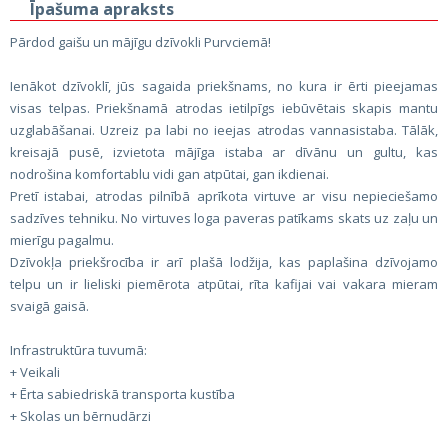
Īpašuma apraksts
Pārdod gaišu un mājīgu dzīvokli Purvciemā!
Ienākot dzīvoklī, jūs sagaida priekšnams, no kura ir ērti pieejamas
visas telpas. Priekšnamā atrodas ietilpīgs iebūvētais skapis mantu
uzglabāšanai. Uzreiz pa labi no ieejas atrodas vannasistaba. Tālāk,
kreisajā pusē, izvietota mājīga istaba ar dīvānu un gultu, kas
nodrošina komfortablu vidi gan atpūtai, gan ikdienai.
Pretī istabai, atrodas pilnībā aprīkota virtuve ar visu nepieciešamo
sadzīves tehniku. No virtuves loga paveras patīkams skats uz zaļu un
mierīgu pagalmu.
Dzīvokļa priekšrocība ir arī plašā lodžija, kas paplašina dzīvojamo
telpu un ir lieliski piemērota atpūtai, rīta kafijai vai vakara mieram
svaigā gaisā.
Infrastruktūra tuvumā:
+ Veikali
+ Ērta sabiedriskā transporta kustība
+ Skolas un bērnudārzi