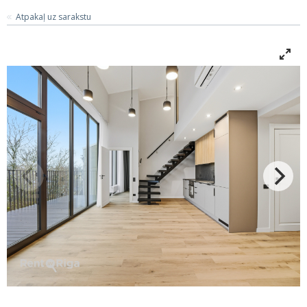
Atpakaļ uz sarakstu