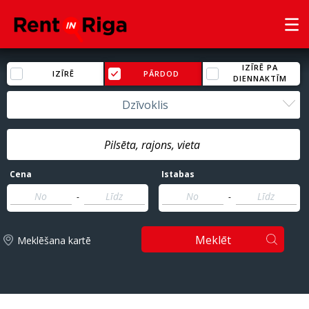
IZĪRĒ PA
IZĪRĒ
PĀRDOD
DIENNAKTĪM
Dzīvoklis
Cena
Istabas
-
-
Meklēt
Meklēšana kartē