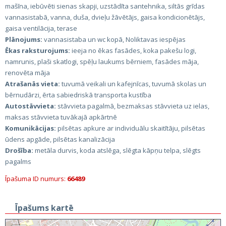
mašīna, iebūvēti sienas skapji, uzstādīta santehnika, siltās grīdas
vannasistabā, vanna, duša, dvieļu žāvētājs, gaisa kondicionētājs,
gaisa ventilācija, terase
Plānojums:
vannasistaba un wc kopā, Noliktavas iespējas
Ēkas raksturojums:
ieeja no ēkas fasādes, koka pakešu logi,
namrunis, plaši skatlogi, spēļu laukums bērniem, fasādes māja,
renovēta māja
Atrašanās vieta:
tuvumā veikali un kafejnīcas, tuvumā skolas un
bērnudārzi, ērta sabiedriskā transporta kustība
Autostāvvieta:
stāvvieta pagalmā, bezmaksas stāvvieta uz ielas,
maksas stāvvieta tuvākajā apkārtnē
Komunikācijas:
pilsētas apkure ar individuālu skaitītāju, pilsētas
ūdens apgāde, pilsētas kanalizācija
Drošība:
metāla durvis, koda atslēga, slēgta kāpņu telpa, slēgts
pagalms
Īpašuma ID numurs:
66489
Īpašums kartē