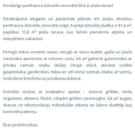
Divstāvīgs penthausa dzīvoklis renovētā ēkā ar plašu terasi!
Piedāvājumā elegants un pārdomāti plānots trīs istabu divstāvu
penthausa dzīvoklis renovētā mājā. Kopējā dzīvokļa platība ir 81,4 m²,
papildus 15,8 m² plaša terase, kas lieliski piemērota atpūtai un
mierpilniem vakariem.
Pirmajā stāvā izvietots ieejas mezgls ar viesu tualeti, gaiša un plaša
viesistaba apvienota ar virtuves zonu, kā arī galvenā guļamistaba ar
privātu vannas istabu (duša). Otrajā stāvā atrodas izolēta
guļamistaba, garderobes telpa un vēl viena vannas istaba ar vannu,
nodrošinot komfortu un privātumu ikdienā.
Dzīvoklis izceļas ar kvalitatīvu apdari – betona grīdām, vinila
segumiem, akmens flīzēm, siltajām grīdām sanmezglos, kā arī augstu
skaņas un siltumizolāciju. Individuālie siltuma un ūdens skaitītāji ļauj
kontrolēt patēriņu.
Ēkas priekšrocības: