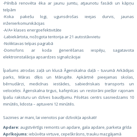
-Pilnībā renovēta ēka ar jaunu jumtu, atjaunotu fasādi un kāpņu
telpām
-Koka pakešu logi, ugunsdrošas ieejas durvis, jaunas
inženierkomunikācijas
-A/A+ klases energoefektivitāte
-Labiekārtota, nožogota teritorija ar 21 autostāvvietu
-Noliktavas telpas pagrabā
-Domofons ar koda ģenerēšanas iespēju, sagatavota
elektroinstalācija apsardzes signalizācijai
Īpašums atrodas zaļā un klusā Āgenskalna daļā – tuvumā Arkādijas
parks, Māras dīķis un Mārupīte. Apkārtnē pieejamas skolas,
bērnudārzi, medicīnas iestādes, sabiedriskais transports un
veloceliņi. Āgenskalna tirgus, kafejnīcas un restorāni piešķir rajonam
īpašu raksturu un dzīves baudījumu. Pilsētas centrs sasniedzams 10
minūtēs, lidosta – aptuveni 12 minūtēs.
Sazinies ar mani, lai vienotos par dzīvokļa apskati!
Apdare:
augstvērtīgs remonts un apdare, gala apdare, parketa grīda
Aprīkojums:
iebūvēta virtuve, cepeškrāsns, trauku mazgājamā