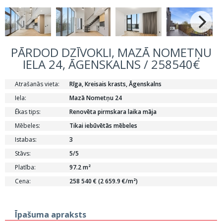
PĀRDOD DZĪVOKLI, MAZĀ NOMETŅU
IELA 24, ĀGENSKALNS / 258540€
Atrašanās vieta:
Rīga, Kreisais krasts, Āgenskalns
Iela:
Mazā Nometņu 24
Ēkas tips:
Renovēta pirmskara laika māja
Mēbeles:
Tikai iebūvētās mēbeles
Istabas:
3
Stāvs:
5/5
Platība:
97.2 m²
Cena:
258 540 € (2 659.9 €/m²)
Īpašuma apraksts