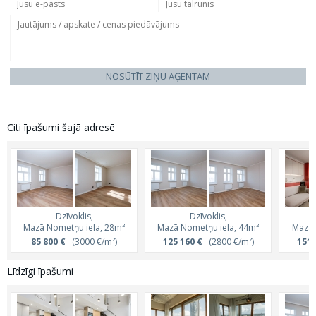
NOSŪTĪT ZIŅU AĢENTAM
Citi īpašumi šajā adresē
Dzīvoklis,
Dzīvoklis,
Mazā Nometņu iela, 28m²
Mazā Nometņu iela, 44m²
Mazā 
85 800 €
(3000 €/m²)
125 160 €
(2800 €/m²)
151 
Līdzīgi īpašumi