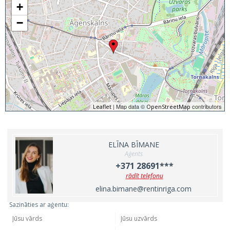
+
−
| Map data ©
contributors
Leaflet
OpenStreetMap
ELĪNA BĪMANE
Aģents
+371 28691***
rādīt telefonu
elina.bimane@rentinriga.com
Sazināties ar aģentu: