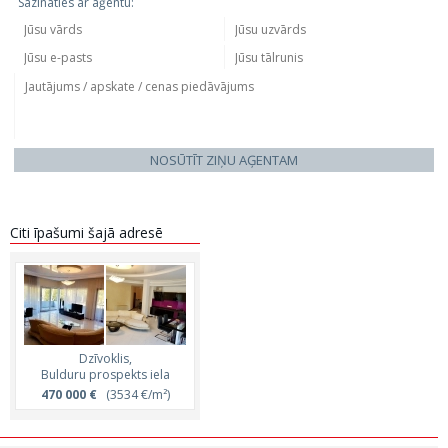
Sazināties ar aģentu:
NOSŪTĪT ZIŅU AĢENTAM
Citi īpašumi šajā adresē
Dzīvoklis,
Bulduru prospekts iela
470 000 €
(3534 €/m²)