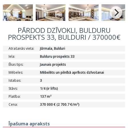
PĀRDOD DZĪVOKLI, BULDURU
PROSPEKTS 33, BULDURI / 370000€
Atrašanās vieta:
Jūrmala, Bulduri
Iela:
Bulduru prospekts 33
Ēkas tips:
Jaunais projekts
Mēbeles:
Mēbelēts un pilnībā aprīkots dzīvošanai
Istabas:
3
Stāvs:
1/4 (ir lifts)
Platība:
137 m²
Cena:
370 000 € (2 700.7 €/m²)
Īpašuma apraksts