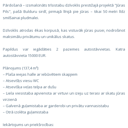
Pārdošanā – izsmalcināts trīsistabu dzīvoklis prestižajā projektā "Jūras
Pils", pašā Bulduru sirdī, pirmajā līnijā pie jūras – tikai 50 metri līdz
smilšainai pludmalei.
Dzīvoklis atrodas ēkas korpusā, kas vistuvāk jūras pusei, nodrošinot
maksimālu privātumu un unikālus skatus.
Papildus var iegādāties 2 pazemes autostāvvietas. Katra
autostāvvieta 15000 EUR.
Plānojums (137,4 m²):
– Plaša ieejas halle ar iebūvētiem skapjiem
– Atsevišķs viesu WC
– Atsevišķa veļas telpa ar dušu
– Liela viesistaba apvienota ar virtuvi un izeju uz terasi ar skatu jūras
virzienā
– Galvenā guļamistaba ar garderobi un privātu vannasistabu
– Otrā izolēta guļamistaba
Iekārtojums un priekšrocības: