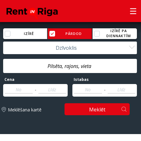
IZĪRĒ PA
IZĪRĒ
PĀRDOD
DIENNAKTĪM
Dzīvoklis
Cena
Istabas
-
-
Meklēt
Meklēšana kartē