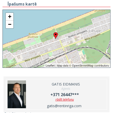
Īpašums kartē
+
−
| Map data ©
contributors
Leaflet
OpenStreetMap
GATIS EIDMANIS
Aģents
+371 26447***
rādīt telefonu
gatis@rentinriga.com