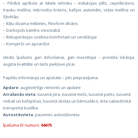
– Pilnībā aprīkots ar Miele tehniku – indukcijas plīts, cepeškrāsns,
trauku mašīna, mikroviļņu krāsns, kafijas automāts, veļas mašīna un
žāvētājs
– Itāļu dizaina mēbeles, Flexform dīvāns
– Darbojošs kamīns viesistabā
– Rekuperācijas sistēma komfortam un ventilācijai
– Konsjeržs un apsardze
Ideāls īpašums gan dzīvošanai, gan investīcijai – prestiža lokācija,
augsta kvalitāte un tiešs piekļuve jūrai.
Papildu informācija un apskate – pēc pieprasījuma.
Apdare:
augstvērtīgs remonts un apdare
Atrašanās vieta:
tuvumā jūra, tuvumā mežs, tuvumā parks, tuvumā
veikali un kafejnīcas, tuvumā skolas un bērnudārzi, ērta sabiedriskā
transporta kustība
Autostāvvieta:
pazemes autostāvvieta
Īpašuma ID numurs:
64675