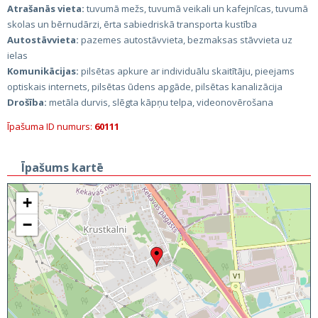
Atrašanās vieta:
tuvumā mežs, tuvumā veikali un kafejnīcas, tuvumā
skolas un bērnudārzi, ērta sabiedriskā transporta kustība
Autostāvvieta:
pazemes autostāvvieta, bezmaksas stāvvieta uz
ielas
Komunikācijas:
pilsētas apkure ar individuālu skaitītāju, pieejams
optiskais internets, pilsētas ūdens apgāde, pilsētas kanalizācija
Drošība:
metāla durvis, slēgta kāpņu telpa, videonovērošana
Īpašuma ID numurs:
60111
Īpašums kartē
+
−