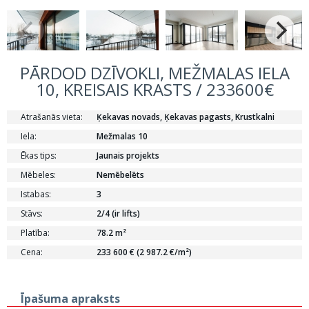
PĀRDOD DZĪVOKLI, MEŽMALAS IELA
10, KREISAIS KRASTS / 233600€
Atrašanās vieta:
Ķekavas novads, Ķekavas pagasts, Krustkalni
Iela:
Mežmalas 10
Ēkas tips:
Jaunais projekts
Mēbeles:
Nemēbelēts
Istabas:
3
Stāvs:
2/4 (ir lifts)
Platība:
78.2 m²
Cena:
233 600 € (2 987.2 €/m²)
Īpašuma apraksts