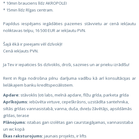
* 10min brauciens līdz AKROPOLEI
* 15min līdz Rīgas centram.
Papildus iespējams iegādāties pazemes stāvvietu ar cenā iekļautu
noliktavas telpu, 16 500 EUR ar iekļautu PVN.
Šajā ēkā ir pieejami vēl dzīvokļi!
Cenā iekļauts PVN.
Ja Tev ir iepaticies šis dzīvoklis, droši, sazinies un ar prieku izrādīšu!
Rent in Riga nodrošina pilnu darījuma vadību kā arī konsultācijas ar
lielākajiem banku kredītspeciālistiem.
Apdare:
stāvoklis ļoti labs, melnā apdare, flīžu grīda, parketa grīda
Aprīkojums:
iebūvēta virtuve, cepeškrāsns, uzstādīta santehnika,
siltās grīdas vannasistabā, vanna, duša, dvieļu žāvētājs, apsildāmās
grīdas, terase
Plānojums:
istabas gan izolētas gan caurstaigājamas, vannasistaba
un wc kopā
Ēkas raksturojums:
jaunais projekts, ir lifts