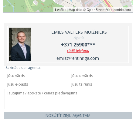
| Map data ©
contributors
Leaflet
OpenStreetMap
EMĪLS VALTERS MUIŽNIEKS
Aģents
+371 25900***
rādīt telefonu
emils@rentinriga.com
Sazināties ar aģentu:
NOSŪTĪT ZIŅU AĢENTAM