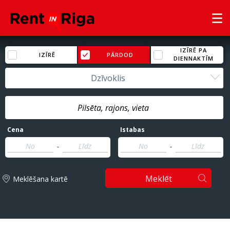
IZĪRĒ PA
IZĪRĒ
PĀRDOD
DIENNAKTĪM
Dzīvoklis
Cena
Istabas
-
-
Meklēt
Meklēšana kartē