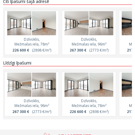
Citi īpašumi šajā adresē
Dzīvoklis,
Dzīvoklis,
Mežmalas iela, 78m²
Mežmalas iela, 96m²
Mež
226 600 €
(2898 €/m²)
267 300 €
(2773 €/m²)
217 
Līdzīgi īpašumi
Dzīvoklis,
Dzīvoklis,
Mežmalas iela, 96m²
Mežmalas iela, 78m²
Mež
267 300 €
(2773 €/m²)
226 600 €
(2898 €/m²)
217 