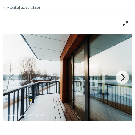
Atpakaļ uz sarakstu