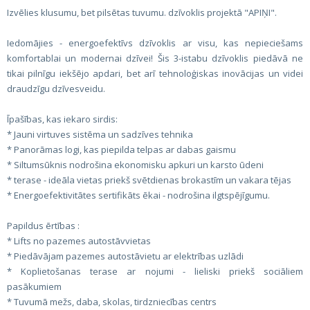
Izvēlies klusumu, bet pilsētas tuvumu. dzīvoklis projektā "APIŅI".
Iedomājies - energoefektīvs dzīvoklis ar visu, kas nepieciešams
komfortablai un modernai dzīvei! Šis 3-istabu dzīvoklis piedāvā ne
tikai pilnīgu iekšējo apdari, bet arī tehnoloģiskas inovācijas un videi
draudzīgu dzīvesveidu.
Īpašības, kas iekaro sirdis:
* Jauni virtuves sistēma un sadzīves tehnika
* Panorāmas logi, kas piepilda telpas ar dabas gaismu
* Siltumsūknis nodrošina ekonomisku apkuri un karsto ūdeni
* terase - ideāla vietas priekš svētdienas brokastīm un vakara tējas
* Energoefektivitātes sertifikāts ēkai - nodrošina ilgtspējīgumu.
Papildus ērtības :
* Lifts no pazemes autostāvvietas
* Piedāvājam pazemes autostāvietu ar elektrības uzlādi
* Koplietošanas terase ar nojumi - lieliski priekš sociāliem
pasākumiem
* Tuvumā mežs, daba, skolas, tirdzniecības centrs