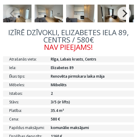
IZĪRĒ DZĪVOKLI, ELIZABETES IELA 89,
CENTRS / 580€
NAV PIEEJAMS!
Atrašanās vieta:
Rīga, Labais krasts, Centrs
Iela:
Elizabetes 89
Ēkas tips:
Renovēta pirmskara laika māja
Mēbeles:
Mēbelēts
Istabas:
2
Stāvs:
3/5 (ir lifts)
Platība:
35.4 m²
Cena:
580 €
Papildus maksājumi:
komunālie maksājumi
Drošības depozīts:
1160 €