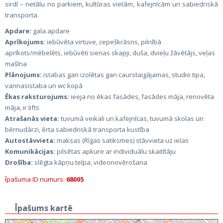
sirdī – netālu no parkiem, kultūras vietām, kafejnīcām un sabiedriskā
transporta.
Apdare:
gala apdare
Aprīkojums:
iebūvēta virtuve, cepeškrāsns, pilnībā
aprīkots/mēbelēts, iebūvēti sienas skapji, duša, dvieļu žāvētājs, veļas
mašīna
Plānojums:
istabas gan izolētas gan caurstaigājamas, studio tipa,
vannasistaba un wc kopā
Ēkas raksturojums:
ieeja no ēkas fasādes, fasādes māja, renovēta
māja, ir lifts
Atrašanās vieta:
tuvumā veikali un kafejnīcas, tuvumā skolas un
bērnudārzi, ērta sabiedriskā transporta kustība
Autostāvvieta:
maksas (Rīgas satiksmes) stāvvieta uz ielas
Komunikācijas:
pilsētas apkure ar individuālu skaitītāju
Drošība:
slēgta kāpņu telpa, videonovērošana
Īpašuma ID numurs:
68005
Īpašums kartē