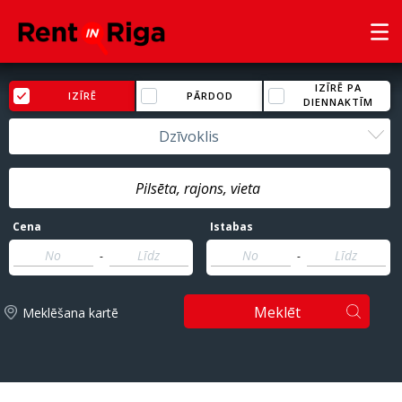
IZĪRĒ PA
IZĪRĒ
PĀRDOD
DIENNAKTĪM
Dzīvoklis
Cena
Istabas
-
-
Meklēt
Meklēšana kartē