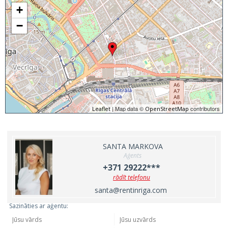
+
−
| Map data ©
contributors
Leaflet
OpenStreetMap
SANTA MARKOVA
Aģents
+371 29222***
rādīt telefonu
santa@rentinriga.com
Sazināties ar aģentu: