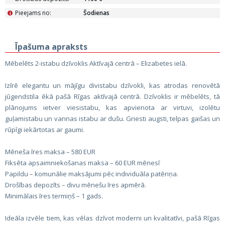
Pieejams no:
Šodienas
i
Īpašuma apraksts
Mēbelēts 2-istabu dzīvoklis Aktīvajā centrā – Elizabetes ielā.
Izīrē elegantu un mājīgu divistabu dzīvokli, kas atrodas renovētā
jūgendstila ēkā pašā Rīgas aktīvajā centrā. Dzīvoklis ir mēbelēts, tā
plānojums ietver viesistabu, kas apvienota ar virtuvi, izolētu
guļamistabu un vannas istabu ar dušu. Griesti augsti, telpas gaišas un
rūpīgi iekārtotas ar gaumi.
Mēneša īres maksa – 580 EUR
Fiksēta apsaimniekošanas maksa – 60 EUR mēnesī
Papildu – komunālie maksājumi pēc individuāla patēriņa.
Drošības depozīts – divu mēnešu īres apmērā.
Minimālais īres termiņš – 1 gads.
Ideāla izvēle tiem, kas vēlas dzīvot moderni un kvalitatīvi, pašā Rīgas