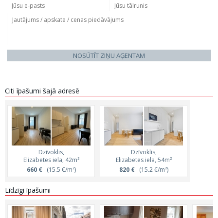
NOSŪTĪT ZIŅU AĢENTAM
Citi īpašumi šajā adresē
Dzīvoklis,
Dzīvoklis,
Elizabetes iela, 42m²
Elizabetes iela, 54m²
660 €
(15.5 €/m²)
820 €
(15.2 €/m²)
Līdzīgi īpašumi