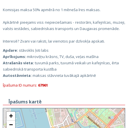
Komisijas maksa 50% apmērā no 1 mēneša īres maksas.
Apkārtnē pieejams viss nepieciešamais - restorāni, kafejnīcas, muzeji,
valsts iestādes, sabiedriskais transports un Daugavas promenāde.
Interesē? Zvani vai raksti, lai vienotos par dzīvokļa apskati.
Apdare:
stāvoklis ļoti labs
Aprīkojums:
mikroviļņu krāsns, TV, duša, veļas mašīna
Atrašanās vieta:
tuvumā parks, tuvumā veikali un kafejnīcas, ērta
sabiedriskā transporta kustība
Autostāvvieta:
maksas stāvvieta tuvākajā apkārtnē
Īpašuma ID numurs:
67961
Īpašums kartē
+
−