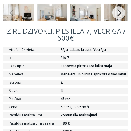
IZĪRĒ DZĪVOKLI, PILS IELA 7, VECRĪGA /
600€
Atrašanās vieta:
Rīga, Labais krasts, Vecrīga
Iela:
Pils 7
Ēkas tips:
Renovēta pirmskara laika māja
Mēbeles:
Mēbelēts un pilnībā aprīkots dzīvošanai
Istabas:
2
Stāvs:
4
Platība:
45 m²
Cena:
600 € (13.3 €/m²)
Papildus maksājumi:
komunālie maksājumi
Papildus maksājumi vasarā:
~80 €