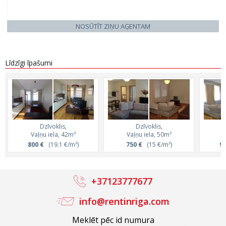
NOSŪTĪT ZIŅU AĢENTAM
Līdzīgi īpašumi
Dzīvoklis,
Dzīvoklis,
Vaļņu iela, 42m²
Vaļņu iela, 50m²
V
800 €
(19.1 €/m²)
750 €
(15 €/m²)
90
+37123777677
info@rentinriga.com
Meklēt pēc id numura