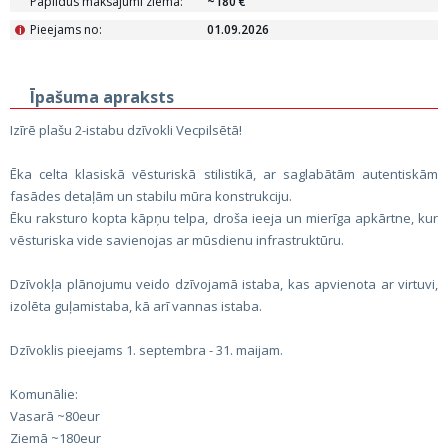
Papildus maksājumi ziemā:
~180 €
Pieejams no:
01.09.2026
i
Īpašuma apraksts
Izīrē plašu 2-istabu dzīvokli Vecpilsētā!
Ēka celta klasiskā vēsturiskā stilistikā, ar saglabātām autentiskām
fasādes detaļām un stabilu mūra konstrukciju.
Ēku raksturo kopta kāpņu telpa, droša ieeja un mierīga apkārtne, kur
vēsturiska vide savienojas ar mūsdienu infrastruktūru.
Dzīvokļa plānojumu veido dzīvojamā istaba, kas apvienota ar virtuvi,
izolēta guļamistaba, kā arī vannas istaba.
Dzīvoklis pieejams 1. septembra - 31. maijam.
Komunālie:
Vasarā ~80eur
Ziemā ~180eur