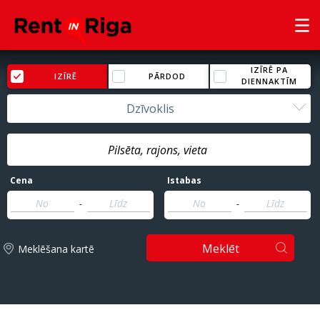
IZĪRĒ PA
IZĪRĒ
PĀRDOD
DIENNAKTĪM
Dzīvoklis
Cena
Istabas
-
-
Meklēt
Meklēšana kartē