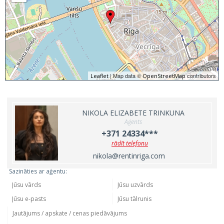
| Map data ©
contributors
Leaflet
OpenStreetMap
NIKOLA ELIZABETE TRINKUNA
Aģents
+371 24334***
rādīt telefonu
nikola@rentinriga.com
Sazināties ar aģentu: