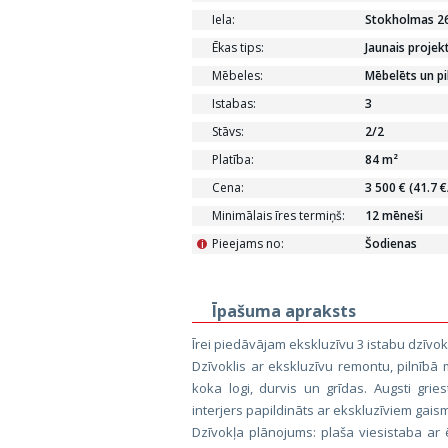
Iela:
Stokholmas 2
Ēkas tips:
Jaunais projek
Mēbeles:
Mēbelēts un pi
Istabas:
3
Stāvs:
2/2
Platība:
84 m²
Cena:
3 500 € (41.7 
Minimālais īres termiņš:
12 mēneši
Pieejams no:
Šodienas
i
Īpašuma apraksts
Īrei piedāvājam ekskluzīvu 3 istabu dzīvok
Dzīvoklis ar ekskluzīvu remontu, pilnībā 
koka logi, durvis un grīdas. Augsti grie
interjers papildināts ar ekskluzīviem ga
Dzīvokļa plānojums: plaša viesistaba ar 