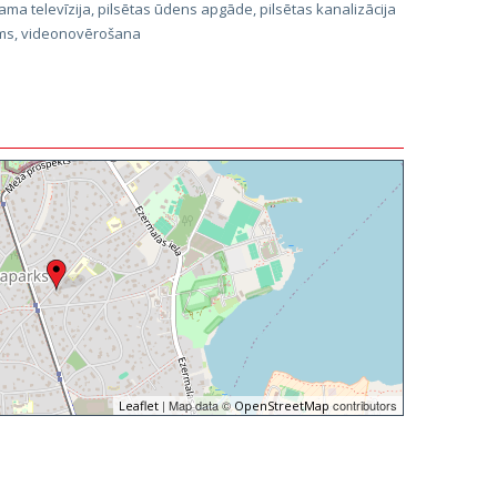
ama televīzija, pilsētas ūdens apgāde, pilsētas kanalizācija
lms, videonovērošana
| Map data ©
contributors
Leaflet
OpenStreetMap