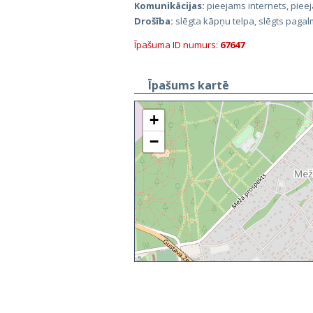
Komunikācijas:
pieejams internets, pieej
Drošība:
slēgta kāpņu telpa, slēgts paga
Īpašuma ID numurs:
67647
Īpašums kartē
+
−