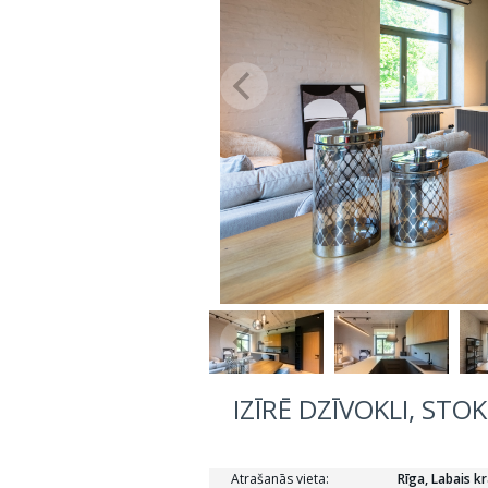
IZĪRĒ DZĪVOKLI, STO
Atrašanās vieta:
Rīga, Labais k