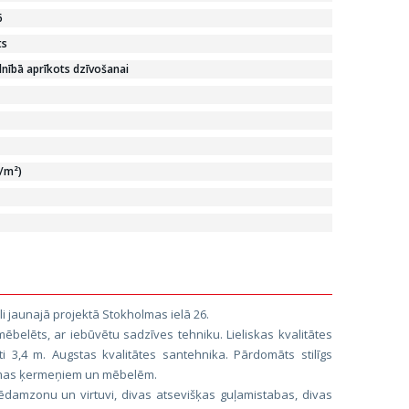
6
ts
lnībā aprīkots dzīvošanai
€/m²)
li jaunajā projektā Stokholmas ielā 26.
mēbelēts, ar iebūvētu sadzīves tehniku. Lieliskas kvalitātes
sti 3,4 m. Augstas kvalitātes santehnika. Pārdomāts stilīgs
ismas ķermeņiem un mēbelēm.
ēdamzonu un virtuvi, divas atsevišķas guļamistabas, divas