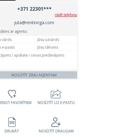
+371 22301***
rādīt telefonu
juta@rentinriga.com
nāties ar aģentu:
NOSŪTĪT ZIŅU AĢENTAM
VIENOT FAVORĪTIEM
NOSŪTĪT UZ E-PASTU
DRUKĀT
NOSŪTĪT DRAUGAM