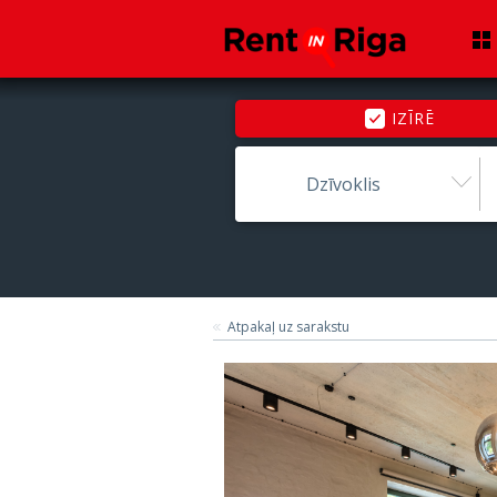
IZĪRĒ
Dzīvoklis
Atpakaļ uz sarakstu