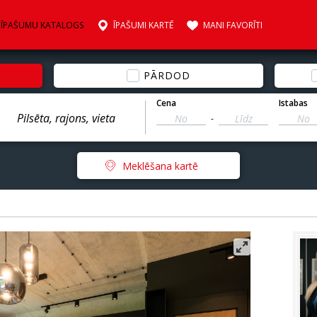
ĪPAŠUMU KATALOGS
ĪPAŠUMI KARTĒ
MANI FAVORĪTI
PĀRDOD
Cena
Istabas
-
Meklēšana kartē