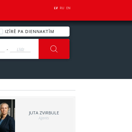
LV
RU
EN
IZĪRĒ PA DIENNAKTĪM
-
JUTA ZVIRBULE
Aģents