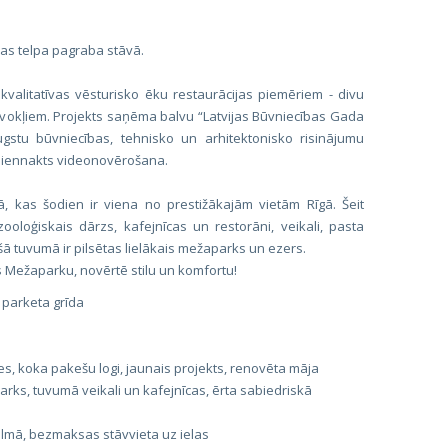
vas telpa pagraba stāvā.
valitatīvas vēsturisko ēku restaurācijas piemēriem - divu
vokļiem. Projekts saņēma balvu “Latvijas Būvniecības Gada
gstu būvniecības, tehnisko un arhitektonisko risinājumu
ir diennakts videonovērošana.
, kas šodien ir viena no prestižākajām vietām Rīgā. Šeit
oloģiskais dārzs, kafejnīcas un restorāni, veikali, pasta
šā tuvumā ir pilsētas lielākais mežaparks un ezers.
as Mežaparku, novērtē stilu un komfortu!
 parketa grīda
s, koka pakešu logi, jaunais projekts, renovēta māja
ks, tuvumā veikali un kafejnīcas, ērta sabiedriskā
lmā, bezmaksas stāvvieta uz ielas