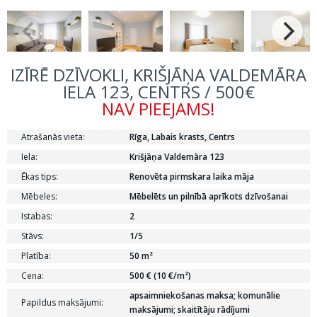
IZĪRĒ DZĪVOKLI, KRIŠJĀŅA VALDEMĀRA
IELA 123, CENTRS / 500€
NAV PIEEJAMS!
Atrašanās vieta:
Rīga, Labais krasts, Centrs
Iela:
Krišjāņa Valdemāra 123
Ēkas tips:
Renovēta pirmskara laika māja
Mēbeles:
Mēbelēts un pilnībā aprīkots dzīvošanai
Istabas:
2
Stāvs:
1/5
Platība:
50 m²
Cena:
500 € (10 €/m²)
apsaimniekošanas maksa; komunālie
Papildus maksājumi:
maksājumi; skaitītāju rādījumi