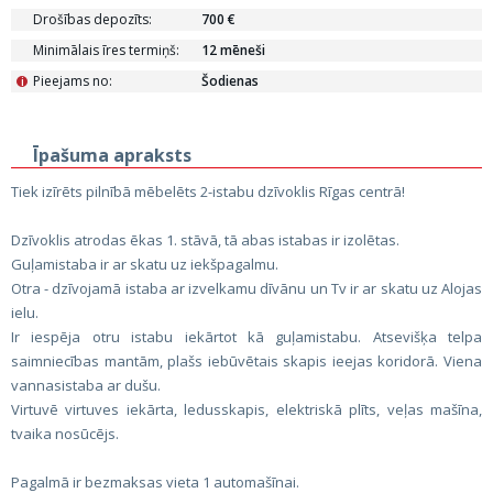
Drošības depozīts:
700 €
Minimālais īres termiņš:
12 mēneši
Pieejams no:
Šodienas
i
Īpašuma apraksts
Tiek izīrēts pilnībā mēbelēts 2-istabu dzīvoklis Rīgas centrā!
Dzīvoklis atrodas ēkas 1. stāvā, tā abas istabas ir izolētas.
Guļamistaba ir ar skatu uz iekšpagalmu.
Otra - dzīvojamā istaba ar izvelkamu dīvānu un Tv ir ar skatu uz Alojas
ielu.
Ir iespēja otru istabu iekārtot kā guļamistabu. Atsevišķa telpa
saimniecības mantām, plašs iebūvētais skapis ieejas koridorā. Viena
vannasistaba ar dušu.
Virtuvē virtuves iekārta, ledusskapis, elektriskā plīts, veļas mašīna,
tvaika nosūcējs.
Pagalmā ir bezmaksas vieta 1 automašīnai.