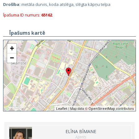
Drošība:
metāla durvis, koda atslēga, slēgta kāpņu telpa
Īpašuma ID numurs:
65162
Īpašums kartē
+
−
| Map data ©
contributors
Leaflet
OpenStreetMap
ELĪNA BĪMANE
Aģents