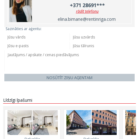
+371 28691***
rādīt telefonu
elina.bimane@rentinriga.com
Sazināties ar aģentu:
NOSŪTĪT ZIŅU AĢENTAM
Līdzīgi īpašumi