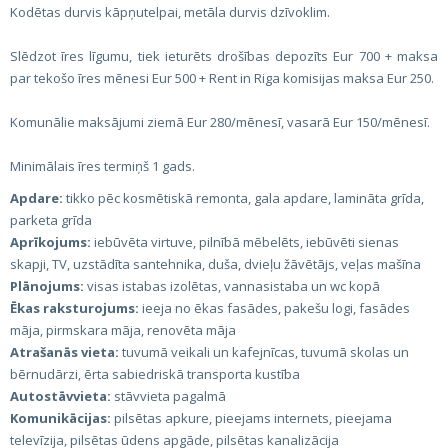
Kodētas durvis kāpņutelpai, metāla durvis dzīvoklim.
Slēdzot īres līgumu, tiek ieturēts drošības depozīts Eur 700 + maksa
par tekošo īres mēnesi Eur 500 + Rent in Riga komisijas maksa Eur 250.
Komunālie maksājumi ziemā Eur 280/mēnesī, vasarā Eur 150/mēnesī.
Minimālais īres termiņš 1 gads.
Apdare:
tikko pēc kosmētiskā remonta, gala apdare, lamināta grīda,
parketa grīda
Aprīkojums:
iebūvēta virtuve, pilnībā mēbelēts, iebūvēti sienas
skapji, TV, uzstādīta santehnika, duša, dvieļu žāvētājs, veļas mašīna
Plānojums:
visas istabas izolētas, vannasistaba un wc kopā
Ēkas raksturojums:
ieeja no ēkas fasādes, pakešu logi, fasādes
māja, pirmskara māja, renovēta māja
Atrašanās vieta:
tuvumā veikali un kafejnīcas, tuvumā skolas un
bērnudārzi, ērta sabiedriskā transporta kustība
Autostāvvieta:
stāvvieta pagalmā
Komunikācijas:
pilsētas apkure, pieejams internets, pieejama
televīzija, pilsētas ūdens apgāde, pilsētas kanalizācija