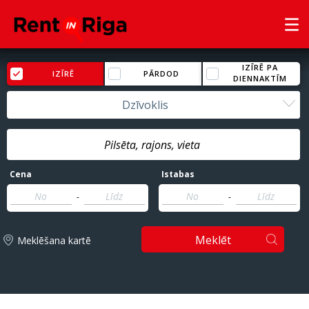
IZĪRĒ PA
IZĪRĒ
PĀRDOD
DIENNAKTĪM
Dzīvoklis
Cena
Istabas
-
-
Meklēt
Meklēšana kartē