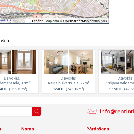
| Map data ©
contributors
Leaflet
OpenStreetMap
īpašumi
Dzīvoklis,
Dzīvoklis,
Dzīvoklis,
demāra iela, 32m²
Raiņa bulvāris iela, 27m²
Krišjāņa Valdemā
50 €
(16.9 €/m²)
650 €
(24.1 €/m²)
1 150 €
(42.6 
info@rentinr
m
Noma
Pārdošana