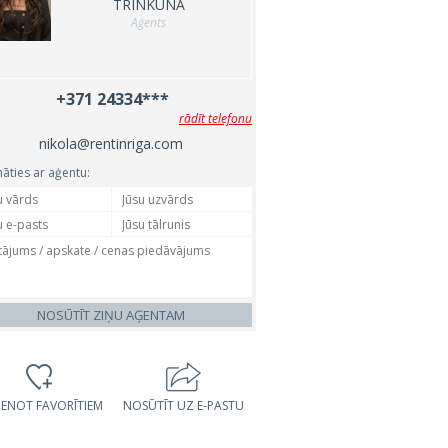
TRINKUNA
Aģents
+371 24334***
rādīt telefonu
nikola@rentinriga.com
nāties ar aģentu:
NOSŪTĪT ZIŅU AĢENTAM
VIENOT FAVORĪTIEM
NOSŪTĪT UZ E-PASTU