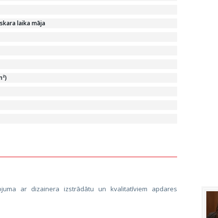
skara laika māja
m²)
̄nojuma ar dizainera izstrādātu un kvalitatīviem apdares