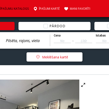
ĪPAŠUMU KATALOGS
ĪPAŠUMI KARTĒ
MANI FAVORĪTI
PĀRDOD
Cena
Istabas
-
Meklēšana kartē