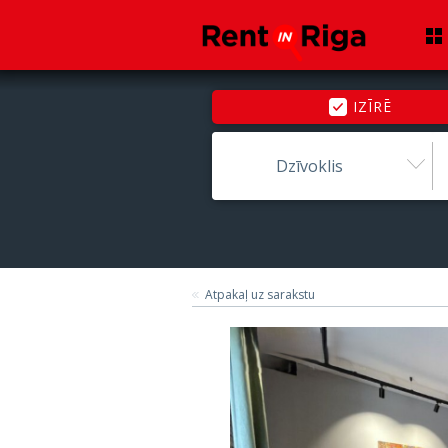
IZĪRĒ
Dzīvoklis
Atpakaļ uz sarakstu