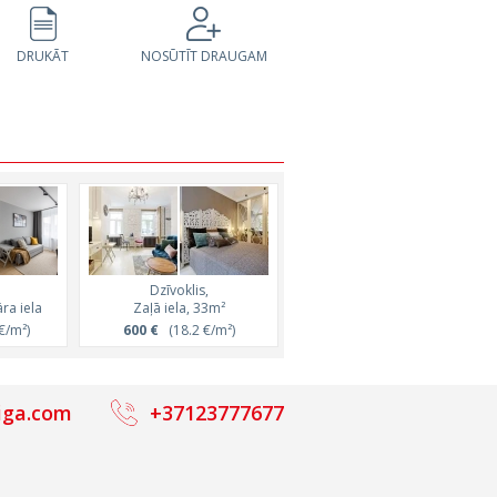
DRUKĀT
NOSŪTĪT DRAUGAM
Dzīvoklis,
Dzīvoklis,
ra iela
Zaļā iela, 33m²
Rūpniecības iela, 31m²
€/m²)
600 €
(18.2 €/m²)
530 €
(17.1 €/m²)
iga.com
+37123777677