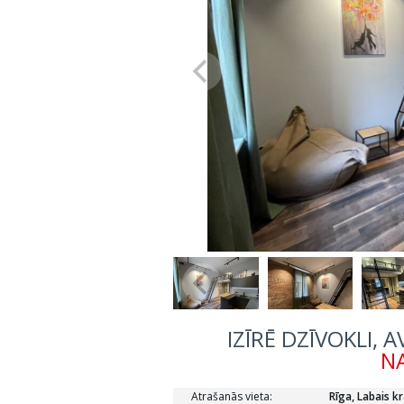
IZĪRĒ DZĪVOKLI, 
NA
Atrašanās vieta:
Rīga, Labais kr