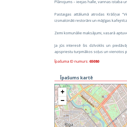
Plānojums – ieejas halle, vannas istaba u
Pastaigas attālumā atrodas Krāšņai “Vē
izsmalcināti restorāni un mājīgas kafejnīc
Zemi komunālie maksājumi, vasarā aptuve
Ja jūs interesē šis dzīvoklis un piedāvā
apspriestu turpmākos soļus un vienotos p
Īpašuma ID numurs:
65080
Īpašums kartē
+
−