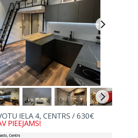
AVOTU IELA 4, CENTRS / 630€
V PIEEJAMS!
asts, Centrs