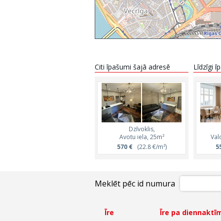
Citi īpašumi šajā adresē
Līdzīgi 
Dzīvoklis,
Avotu iela, 25m²
Val
570 €
(22.8 €/m²)
5
Meklēt pēc id numura
Īre
Īre pa diennaktī