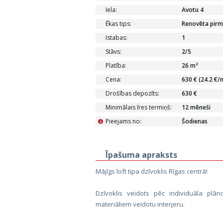
Iela:
Avotu 4
Ēkas tips:
Renovēta pirm
Istabas:
1
Stāvs:
2/5
Platība:
26 m²
Cena:
630 € (24.2 €/
Drošības depozīts:
630 €
Minimālais īres termiņš:
12 mēneši
Pieejams no:
Šodienas
i
Īpašuma apraksts
Mājīgs loft tipa dzīvoklis Rīgas centrā!
Dzīvoklis veidots pēc individuāla pla
materiāliem veidotu interjeru.