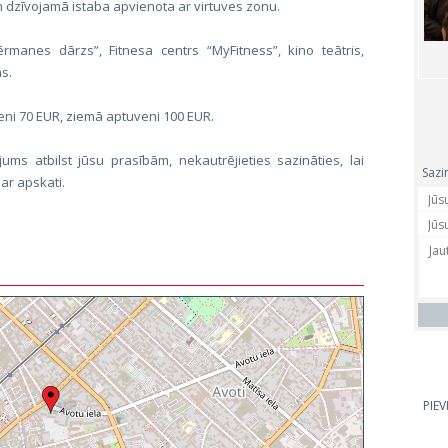
n dzīvojamā istaba apvienota ar virtuves zonu.
rmanes dārzs”, Fitnesa centrs “MyFitness”, kino teātris,
as.
ni 70 EUR, ziemā aptuveni 100 EUR.
jums atbilst jūsu prasībām, nekautrējieties sazināties, lai
Sazi
ar apskati.
PIE