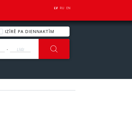
LV
RU
EN
IZĪRĒ PA DIENNAKTĪM
-