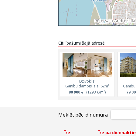
Citi īpašumi šajā adresē
Dzīvoklis,
Ganību dambis iela, 62m²
Ganību 
80 900 €
(1293 €/m²)
79 00
Meklēt pēc id numura
Īre
Īre pa diennaktī