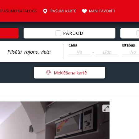
ĪPAŠUMU KATALOGS
ĪPAŠUMI KARTĒ
MANI FAVORĪTI
PĀRDOD
Cena
Istabas
-
Meklēšana kartē