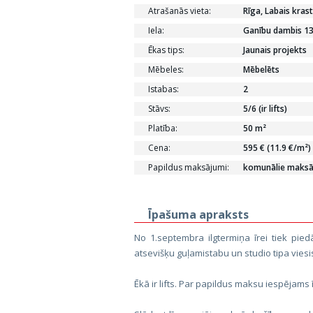
Atrašanās vieta:
Rīga, Labais krast
Iela:
Ganību dambis 13
Ēkas tips:
Jaunais projekts
Mēbeles:
Mēbelēts
Istabas:
2
Stāvs:
5/6 (ir lifts)
Platība:
50 m²
Cena:
595 € (11.9 €/m²)
Papildus maksājumi:
komunālie maksāju
Īpašuma apraksts
No 1.septembra ilgtermiņa īrei tiek pied
atsevišķu guļamistabu un studio tipa viesi
Ēkā ir lifts. Par papildus maksu iespējams