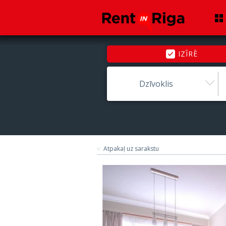
IZĪRĒ
Dzīvoklis
Atpakaļ uz sarakstu