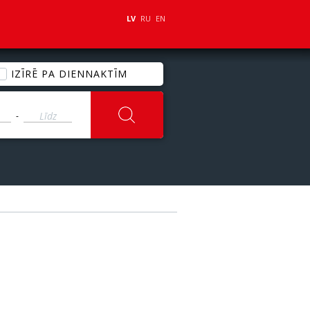
LV
RU
EN
IZĪRĒ PA DIENNAKTĪM
-