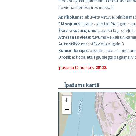
Slēdzot līgumu, jāiemaksā drošības naud
no viena mēneša īres maksas.
Aprīkojums:
iebūvēta virtuve, pilnībā mē
Plānojums:
istabas gan izolētas gan caur
Ēkas raksturojums:
pakešu logi, spēļu l
Atrašanās vieta:
tuvumā veikali un kafejn
Autostāvvieta:
stāvvieta pagalmā
Komunikācijas:
pilsētas apkure, pieejam
Drošība:
koda atslēga, slēgts pagalms, 
Īpašuma ID numurs:
28128
Īpašums kartē
+
−