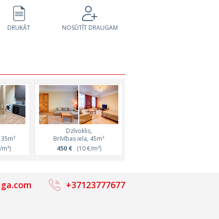
DRUKĀT
NOSŪTĪT DRAUGAM
Dzīvoklis,
Dzīvoklis,
, 35m²
Brīvības iela, 45m²
Noliktavas iela, 44m²
/m²)
450 €
(10 €/m²)
1 100 €
(25 €/m²)
iga.com
+37123777677