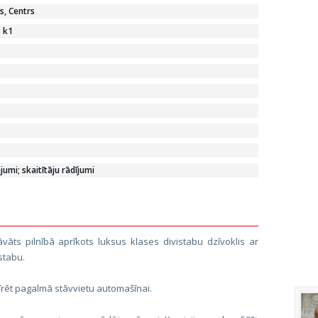
s, Centrs
 k1
mi; skaitītāju rādījumi
āvāts pilnībā aprīkots luksus klases divistabu dzīvoklis ar
stabu.
 īrēt pagalmā stāvvietu automašīnai.