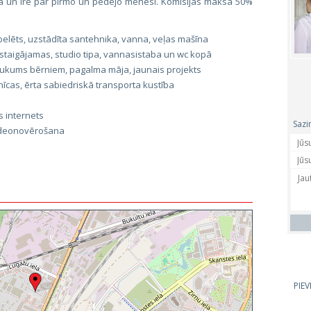
a un īre par pirmo un pēdējo mēnesi. Komisijas maksa 50%
belēts, uzstādīta santehnika, vanna, veļas mašīna
staigājamas, studio tipa, vannasistaba un wc kopā
aukums bērniem, pagalma māja, jaunais projekts
īcas, ērta sabiedriskā transporta kustība
s internets
Sazi
videonovērošana
PIE