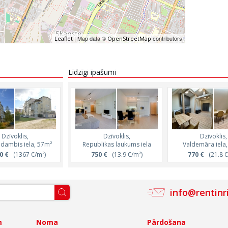
| Map data ©
contributors
Leaflet
OpenStreetMap
Līdzīgi īpašumi
Dzīvoklis,
Dzīvoklis,
Dzīvoklis,
dambis iela, 57m²
Republikas laukums iela
Valdemāra iela
0 €
(1367 €/m²)
750 €
(13.9 €/m²)
770 €
(21.8 €
info@rentinr
m
Noma
Pārdošana