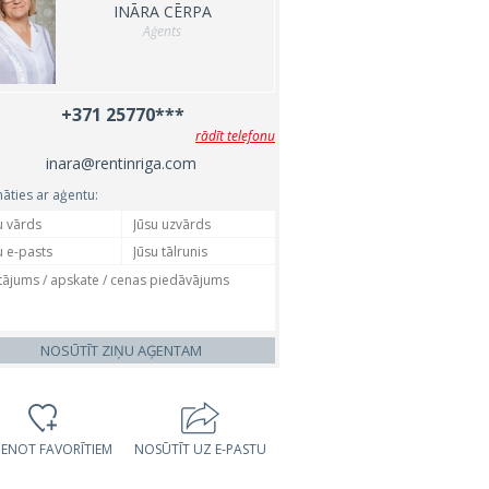
INĀRA CĒRPA
Aģents
+371 25770***
rādīt telefonu
inara@rentinriga.com
nāties ar aģentu:
NOSŪTĪT ZIŅU AĢENTAM
VIENOT FAVORĪTIEM
NOSŪTĪT UZ E-PASTU