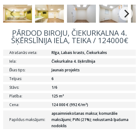
PĀRDOD BIROJU, ČIEKURKALNA 4.
ŠĶĒRSLĪNIJA IELA, TEIKA / 124000€
Atrašanās vieta:
Rīga, Labais krasts, Čiekurkalns
Iela:
Čiekurkalna 4. šķērslīnija
Ēkas tips:
Jaunais projekts
Telpas:
6
Stāvs:
1/6
Platība:
125 m²
Cena:
124 000 € (992 €/m²)
apsaimniekošanas maksa; komunālie
Papildus maksājumi:
maksājumi; PVN (21%); nekustamā īpašuma
nodoklis