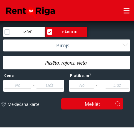
IZĪRĒ
PĀRDOD
Birojs
2
Cena
Platība
, m
-
-
Meklēt
Meklēšana kartē