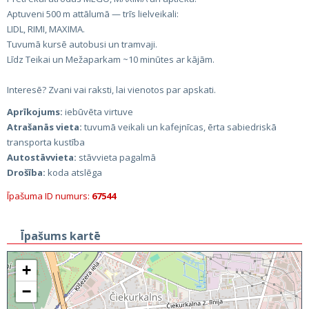
Aptuveni 500 m attālumā — trīs lielveikali:
LIDL, RIMI, MAXIMA.
Tuvumā kursē autobusi un tramvaji.
Līdz Teikai un Mežaparkam ~10 minūtes ar kājām.
Interesē? Zvani vai raksti, lai vienotos par apskati.
Aprīkojums:
iebūvēta virtuve
Atrašanās vieta:
tuvumā veikali un kafejnīcas, ērta sabiedriskā
transporta kustība
Autostāvvieta:
stāvvieta pagalmā
Drošība:
koda atslēga
Īpašuma ID numurs:
67544
Īpašums kartē
+
−