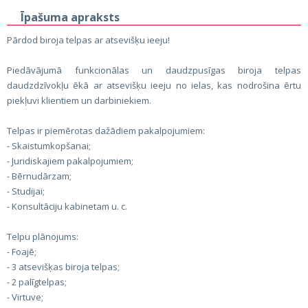
Īpašuma apraksts
Pārdod biroja telpas ar atsevišķu ieeju!
Piedāvājumā funkcionālas un daudzpusīgas biroja telpas
daudzdzīvokļu ēkā ar atsevišķu ieeju no ielas, kas nodrošina ērtu
piekļuvi klientiem un darbiniekiem.
Telpas ir piemērotas dažādiem pakalpojumiem:
- Skaistumkopšanai;
- Juridiskajiem pakalpojumiem;
- Bērnudārzam;
- Studijai;
- Konsultāciju kabinetam u. c.
Telpu plānojums:
- Foajē;
- 3 atsevišķas biroja telpas;
- 2 palīgtelpas;
- Virtuve;