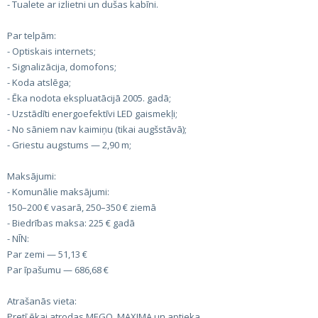
- Tualete ar izlietni un dušas kabīni.
Par telpām:
- Optiskais internets;
- Signalizācija, domofons;
- Koda atslēga;
- Ēka nodota ekspluatācijā 2005. gadā;
- Uzstādīti energoefektīvi LED gaismekļi;
- No sāniem nav kaimiņu (tikai augšstāvā);
- Griestu augstums — 2,90 m;
Maksājumi:
- Komunālie maksājumi:
150–200 € vasarā, 250–350 € ziemā
- Biedrības maksa: 225 € gadā
- NĪN:
Par zemi — 51,13 €
Par īpašumu — 686,68 €
Atrašanās vieta:
Pretī ēkai atrodas MEGO, MAXIMA un aptieka.