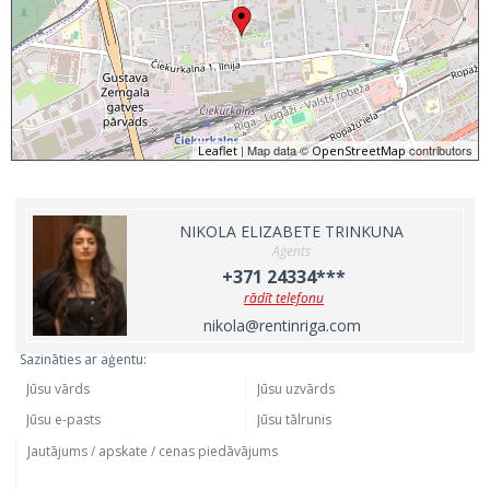
| Map data ©
contributors
Leaflet
OpenStreetMap
NIKOLA ELIZABETE TRINKUNA
Aģents
+371 24334***
rādīt telefonu
nikola@rentinriga.com
Sazināties ar aģentu: