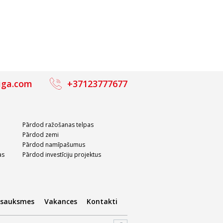
Birojs,
Birojs,
 230m²
Daugavgrīvas iela, 282m²
Daugavgrīvas iela, 624m²
m²)
1 269 €
(4.5 €/m²)
2 808 €
(4.5 €/m²)
iga.com
+37123777677
Pārdod ražošanas telpas
Pārdod zemi
Pārdod namīpašumus
as
Pārdod investīciju projektus
tsauksmes
Vakances
Kontakti