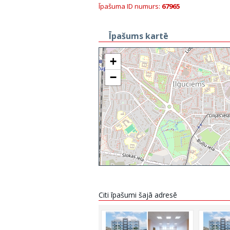
Īpašuma ID numurs:
67965
Īpašums kartē
+
−
Citi īpašumi šajā adresē