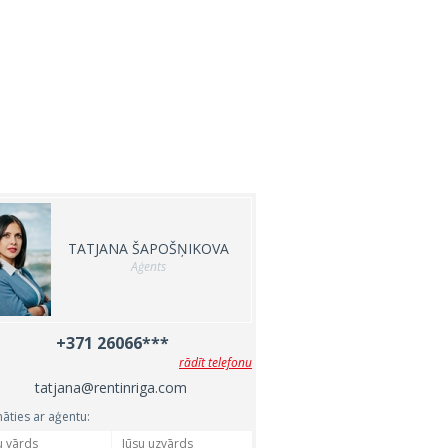
TATJANA ŠAPOŠŅIKOVA
Aģents
+371 26066***
rādīt telefonu
tatjana@rentinriga.com
nāties ar aģentu: