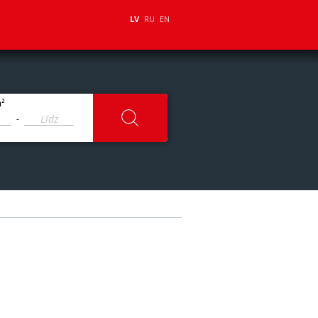
LV
RU
EN
2
m
-