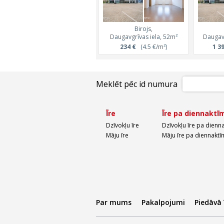
Birojs,
Daugavgrīvas iela, 52m²
Daugavg
234 €
(4.5 €/m²)
1 3
Meklēt pēc id numura
Īre
Īre pa diennaktī
Dzīvokļu īre
Dzīvokļu īre pa dienn
Māju īre
Māju īre pa diennaktī
Par mums
Pakalpojumi
Piedāvā