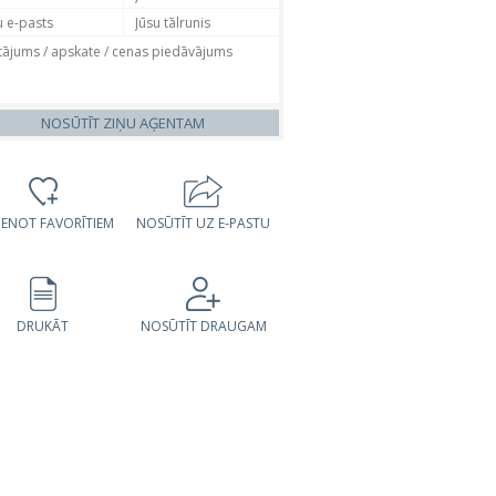
NOSŪTĪT ZIŅU AĢENTAM
VIENOT FAVORĪTIEM
NOSŪTĪT UZ E-PASTU
DRUKĀT
NOSŪTĪT DRAUGAM