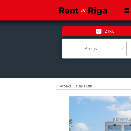
IZĪRĒ
Birojs
Atpakaļ uz sarakstu