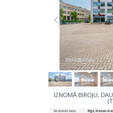
IZNOMĀ BIROJU, DA
(
Atrašanās vieta:
Rīga, Kreisais kra