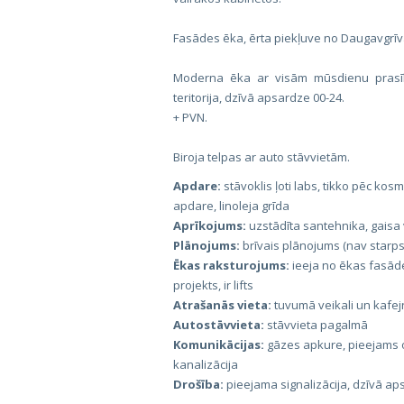
Fasādes ēka, ērta piekļuve no Daugavgrīv
Moderna ēka ar visām mūsdienu prasīb
teritorija, dzīvā apsardze 00-24.
+ PVN.
Biroja telpas ar auto stāvvietām.
Apdare:
stāvoklis ļoti labs, tikko pēc ko
apdare, linoleja grīda
Aprīkojums:
uzstādīta santehnika, gaisa v
Plānojums:
brīvais plānojums (nav starps
Ēkas raksturojums:
ieeja no ēkas fasādes
projekts, ir lifts
Atrašanās vieta:
tuvumā veikali un kafejn
Autostāvvieta:
stāvvieta pagalmā
Komunikācijas:
gāzes apkure, pieejams op
kanalizācija
Drošība:
pieejama signalizācija, dzīvā ap