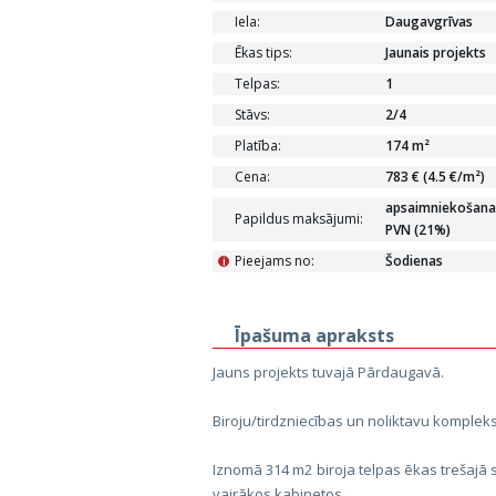
Iela:
Daugavgrīvas
Ēkas tips:
Jaunais projekts
Telpas:
1
Stāvs:
2/4
Platība:
174 m²
Cena:
783 € (4.5 €/m²)
apsaimniekošanas
Papildus maksājumi:
PVN (21%)
Pieejams no:
Šodienas
i
Īpašuma apraksts
Jauns projekts tuvajā Pārdaugavā.
Biroju/tirdzniecības un noliktavu komplek
Iznomā 314 m2 biroja telpas ēkas trešajā s
vairākos kabinetos.