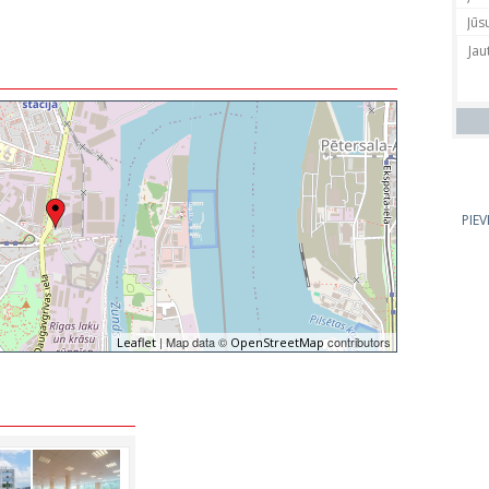
PIE
| Map data ©
contributors
Leaflet
OpenStreetMap