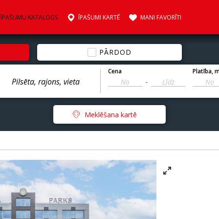
ĪPAŠUMU KATALOGS
ĪPAŠUMI KARTĒ
MANI FAVORĪTI
PĀRDOD
Cena
Platība
, 
-
Meklēšana kartē