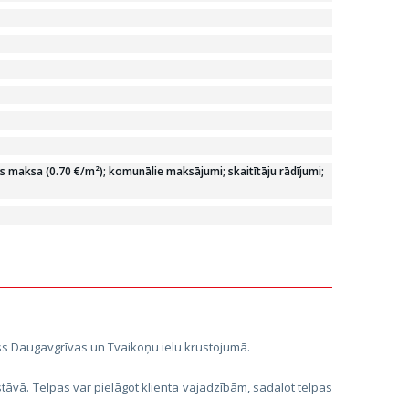
 maksa (0.70 €/m²); komunālie maksājumi; skaitītāju rādījumi;
ss Daugavgrīvas un Tvaikoņu ielu krustojumā.
tāvā. Telpas var pielāgot klienta vajadzībām, sadalot telpas