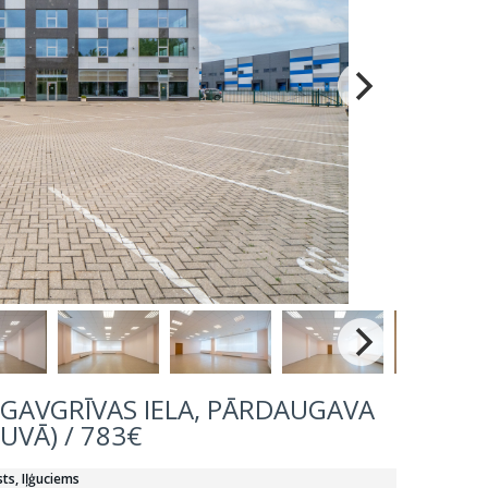
UGAVGRĪVAS IELA, PĀRDAUGAVA
TUVĀ) / 783€
sts, Iļģuciems