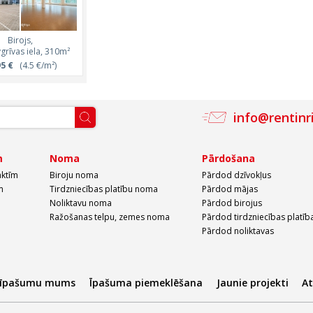
Birojs,
Birojs,
Birojs,
rīvas iela, 310m²
Daugavgrīvas iela, 310m²
Daugavgrīvas iela,
95 €
(4.5 €/m²)
1 395 €
(4.5 €/m²)
1 035 €
(4.5 €/
info@rentinr
m
Noma
Pārdošana
aktīm
Biroju noma
Pārdod dzīvokļus
m
Tirdzniecības platību noma
Pārdod mājas
Noliktavu noma
Pārdod birojus
Ražošanas telpu, zemes noma
Pārdod tirdzniecības platīb
Pārdod noliktavas
 īpašumu mums
Īpašuma piemeklēšana
Jaunie projekti
A