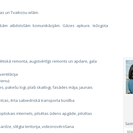
as un Tvaikoņu ielām.
ām atbilstošām komunikācijām. Gāzes apkure. Iežogota
smētiskā remonta, augstvērtīgs remonts un apdare, gala
entilācija
ienu)
, pakešu logi, plaši skatlogi, fasādes māja, jaunais
īcas, ērta sabiedriskā transporta kustība
tiskais internets, pilsētas ūdens apgāde, pilsētas
Sazi
sardze, slēgta teritorija, videonovērošana