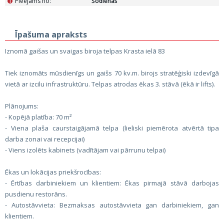
Pieejams no:
Šodienas
i
Īpašuma apraksts
Iznomā gaišas un svaigas biroja telpas Krasta ielā 83
Tiek iznomāts mūsdienīgs un gaišs 70 kv.m. birojs stratēģiski izdevīgā
vietā ar izcilu infrastruktūru. Telpas atrodas ēkas 3. stāvā (ēkā ir lifts).
Plānojums:
- Kopējā platība: 70 m²
- Viena plaša caurstaigājamā telpa (lieliski piemērota atvērtā tipa
darba zonai vai recepcijai)
- Viens izolēts kabinets (vadītājam vai pārrunu telpai)
Ēkas un lokācijas priekšrocības:
- Ērtības darbiniekiem un klientiem: Ēkas pirmajā stāvā darbojas
pusdienu restorāns.
- Autostāvvieta: Bezmaksas autostāvvieta gan darbiniekiem, gan
klientiem.