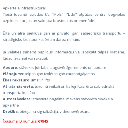
Apkārtējā infrastruktūra:
Tiešā tuvumā atrodas t/c "Mols", "Lido" atpūtas centrs, degvielas
uzpildes stacijas un sakopta Krastmalas promenāde.
Ērta un ātra piekļuve gan ar privāto, gan sabiedrisko transportu –
stratēģisks krustpunkts ērtam darba ritmam.
Ja vēlaties saņemt papildus informāciju vai apskatīt telpas klātienē,
lūdzu, zvaniet vai rakstiet.
Apdare:
stāvoklis ļoti labs, augstvērtīgs remonts un apdare
Plānojums:
telpas gan izolētas gan caurstaigājamas
Ēkas raksturojums:
ir lifts
Atrašanās vieta:
tuvumā veikali un kafejnīcas, ērta sabiedriskā
transporta kustība
Autostāvvieta:
stāvvieta pagalmā, maksas stāvvieta tuvākajā
apkārtnē
Drošība:
pieejama signalizācija, videonovērošana
Īpašuma ID numurs:
67945