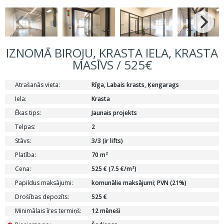
IZNOMĀ BIROJU, KRASTA IELA, KRASTA
MASĪVS / 525€
Atrašanās vieta:
Rīga, Labais krasts, Ķengarags
Iela:
Krasta
Ēkas tips:
Jaunais projekts
Telpas:
2
Stāvs:
3/3 (ir lifts)
Platība:
70 m²
Cena:
525 € (7.5 €/m²)
Papildus maksājumi:
komunālie maksājumi; PVN (21%)
Drošības depozīts:
525 €
Minimālais īres termiņš:
12 mēneši