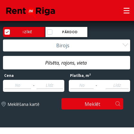
IZĪRĒ
PĀRDOD
Birojs
2
Cena
Platība
, m
-
-
Meklēt
Meklēšana kartē