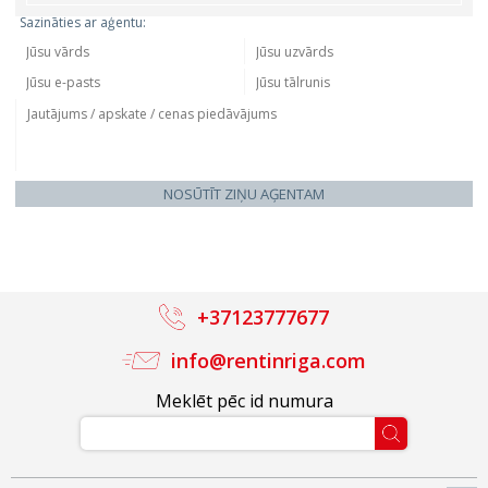
Sazināties ar aģentu:
NOSŪTĪT ZIŅU AĢENTAM
+37123777677
info@rentinriga.com
Meklēt pēc id numura