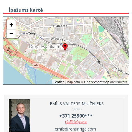
Īpašums kartē
+
−
| Map data ©
contributors
Leaflet
OpenStreetMap
EMĪLS VALTERS MUIŽNIEKS
Aģents
+371 25900***
rādīt telefonu
emils@rentinriga.com