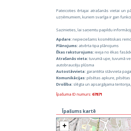
Pateicoties ērtajai atrašanās vietai un
uzņēmumiem, kuriem svarīga ir gan funkcio
Sazinieties, lai saņemtu papildu informāci
Apdare:
nepieciešams kosmētiskais rem
Plānojums:
atvērta tipa plānojums
Ēkas raksturojums:
ieeja no ēkas fasād
Atrašanās vieta:
tuvumā upe, tuvumā veika
autobraucēju plūsma
Autostāvvieta:
garantēta stāvvieta pag
Komunikācijas:
pilsētas apkure, pilsētas
Drošība:
slēgta un apsargājama teritorij
Īpašuma ID numurs:
67871
Īpašums kartē
+