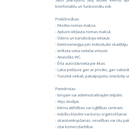
Šāds plānojums ļauj atdalīt klientu a
komfortablu un funkcionālu vidi.
Priekšrocības:
- Fiksēta nomas maksa.
- Apkure iekļauta nomas maksā.
- Ūdens un kanalizācija iekļauti.
- Elektroenerģija pēc individuālo skaitītāj
- Ierīkota vieta nelielai virtuvei.
- Atsevišķs WC.
- Ērta autostāvvieta pie ēkas.
- Laba piekļuve gan ar privāto, gan sabied
- Tuvumā veikali, pakalpojumu sniedzēji u
Piemērotas:
- birojam vai administratīvajām telpām;
- deju studijai;
- bērnu attīstības vai izglītības centram;
- mācību klasēm vai kursu organizēšanai;
- skaistumkopšanas, veselības vai citu pa
- citai komercdarbībai.