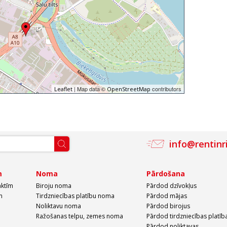
| Map data ©
contributors
Leaflet
OpenStreetMap
info@rentinr
m
Noma
Pārdošana
aktīm
Biroju noma
Pārdod dzīvokļus
m
Tirdzniecības platību noma
Pārdod mājas
Noliktavu noma
Pārdod birojus
Ražošanas telpu, zemes noma
Pārdod tirdzniecības platīb
Pārdod noliktavas