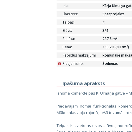
Iela:
Kārļa Ulmaņa gat
Ēkas tips:
Specprojekts
Telpas:
4
Stāvs:
3/4
Platība:
237.8 m²
Cena:
1 902 € (8 €/m²)
Papildus maksājumi:
komunālie maksāju
Pieejams no:
Šodienas
i
Īpašuma apraksts
Iznomā komerctelpas K. Ulmaņa gatvē – Mū
Piedāvājam nomai funkcionālas komerct
Mūkusalas apļa rajonā, tiešā tuvumā tirdz
Telpas ir izvietotas divos stāvos, nodr