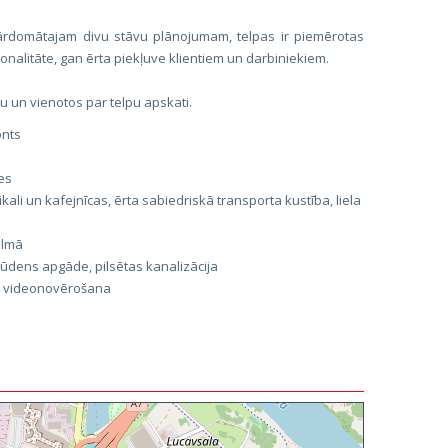
 pārdomātajam divu stāvu plānojumam, telpas ir piemērotas
nalitāte, gan ērta piekļuve klientiem un darbiniekiem.
ju un vienotos par telpu apskati.
onts
es
li un kafejnīcas, ērta sabiedriskā transporta kustība, liela
almā
 ūdens apgāde, pilsētas kanalizācija
a, videonovērošana