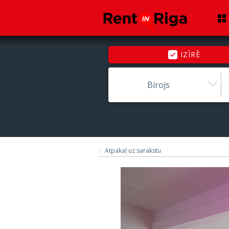
IZĪRĒ
Birojs
Atpakaļ uz sarakstu