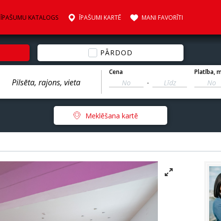
ĪPAŠUMU KATALOGS
ĪPAŠUMI KARTĒ
MANI FAVORĪTI
PĀRDOD
Cena
Platība
, 
-
Meklēšana kartē