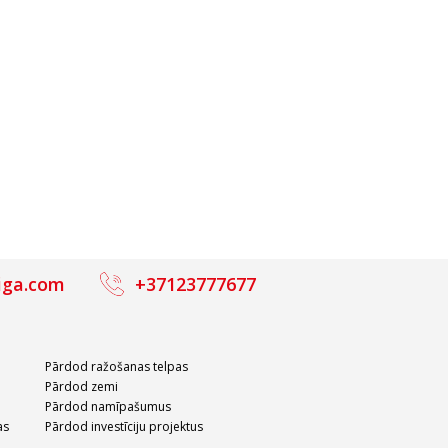
iga.com
+37123777677
Pārdod ražošanas telpas
Pārdod zemi
Pārdod namīpašumus
as
Pārdod investīciju projektus