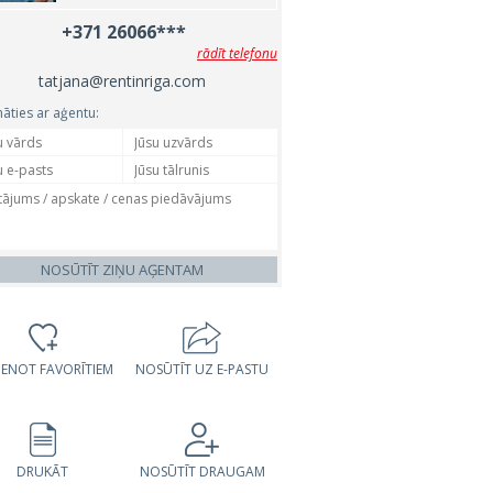
+371 26066***
rādīt telefonu
tatjana@rentinriga.com
nāties ar aģentu:
NOSŪTĪT ZIŅU AĢENTAM
VIENOT FAVORĪTIEM
NOSŪTĪT UZ E-PASTU
DRUKĀT
NOSŪTĪT DRAUGAM