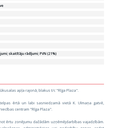
ve
mi; skaitītāju rādījumi; PVN (21%)
kusalas apļa rajonā, blakus t/c "Rīga Plaza".
elpas ērtā un labi sasniedzamā vietā K. Ulmaņa gatvē,
niecības centram "Rīga Plaza".
ošinot ērtu zonējumu dažādām uzņēmējdarbības vajadzībām.