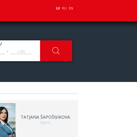
LV
RU
EN
2
m
-
TATJANA ŠAPOŠŅIKOVA
Aģents