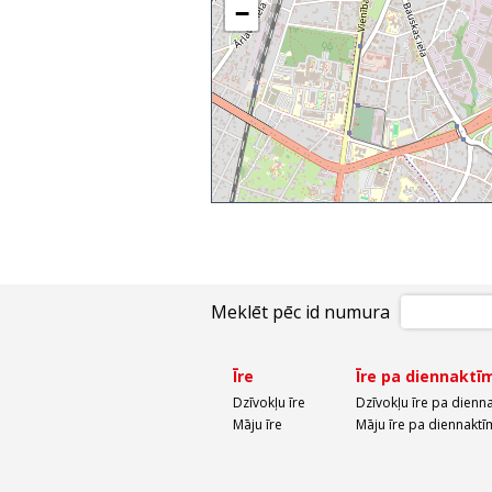
−
Meklēt pēc id numura
Īre
Īre pa diennaktī
Dzīvokļu īre
Dzīvokļu īre pa dienn
Māju īre
Māju īre pa diennaktī