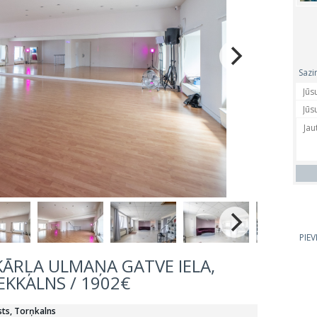
Sazi
PIE
KĀRĻA ULMAŅA GATVE IELA,
EKKALNS / 1902€
asts, Torņkalns