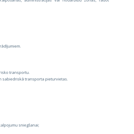
pkalpošanas, administrācijas vai nodarbību zonas, radot
u rādījumiem.
risko transportu.
n sabiedriskā transporta pieturvietas.
kalpojumu sniegšanai;