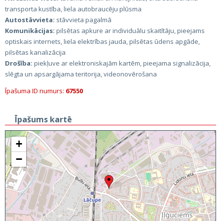
transporta kustība, liela autobraucēju plūsma
Autostāvvieta:
stāvvieta pagalmā
Komunikācijas:
pilsētas apkure ar individuālu skaitītāju, pieejams
optiskais internets, liela elektrības jauda, pilsētas ūdens apgāde,
pilsētas kanalizācija
Drošība:
piekļuve ar elektroniskajām kartēm, pieejama signalizācija,
slēgta un apsargājama teritorija, videonovērošana
Īpašuma ID numurs:
67550
Īpašums kartē
+
−