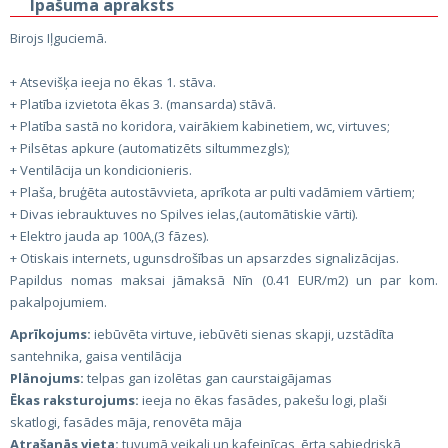
Īpašuma apraksts
Birojs Iļguciemā.
+ Atsevišķa ieeja no ēkas 1. stāva.
+ Platība izvietota ēkas 3. (mansarda) stāvā.
+ Platība sastā no koridora, vairākiem kabinetiem, wc, virtuves;
+ Pilsētas apkure (automatizēts siltummezgls);
+ Ventilācija un kondicionieris.
+ Plaša, bruģēta autostāvvieta, aprīkota ar pulti vadāmiem vārtiem;
+ Divas iebrauktuves no Spilves ielas,(automātiskie vārti).
+ Elektro jauda ap 100A,(3 fāzes).
+ Otiskais internets, ugunsdrošības un apsarzdes signalizācijas.
Papildus nomas maksai jāmaksā Nīn (0.41 EUR/m2) un par kom.
pakalpojumiem.
Aprīkojums:
iebūvēta virtuve, iebūvēti sienas skapji, uzstādīta
santehnika, gaisa ventilācija
Plānojums:
telpas gan izolētas gan caurstaigājamas
Ēkas raksturojums:
ieeja no ēkas fasādes, pakešu logi, plaši
skatlogi, fasādes māja, renovēta māja
Atrašanās vieta:
tuvumā veikali un kafejnīcas, ērta sabiedriskā