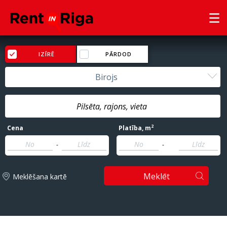
IZĪRĒ
PĀRDOD
Birojs
2
Cena
Platība
, m
-
-
Meklēt
Meklēšana kartē