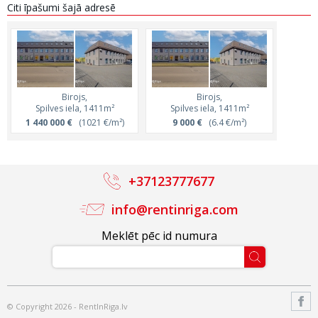
Citi īpašumi šajā adresē
Birojs,
Birojs,
Spilves iela, 1411m²
Spilves iela, 1411m²
1 440 000 €
(1021 €/m²)
9 000 €
(6.4 €/m²)
+37123777677
info@rentinriga.com
Meklēt pēc id numura
© Copyright 2026 - RentInRiga.lv