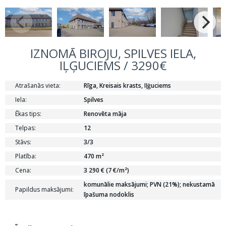
IZNOMĀ BIROJU, SPILVES IELA,
IĻĢUCIEMS / 3290€
Atrašanās vieta:
Rīga, Kreisais krasts, Iļģuciems
Iela:
Spilves
Ēkas tips:
Renovēta māja
Telpas:
12
Stāvs:
3/3
Platība:
470 m²
Cena:
3 290 € (7 €/m²)
komunālie maksājumi; PVN (21%); nekustamā
Papildus maksājumi:
īpašuma nodoklis