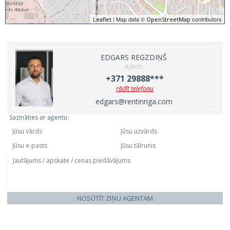
| Map data ©
contributors
Leaflet
OpenStreetMap
EDGARS REGZDIŅŠ
Aģents
+371 29888***
rādīt telefonu
edgars@rentinriga.com
Sazināties ar aģentu:
NOSŪTĪT ZIŅU AĢENTAM