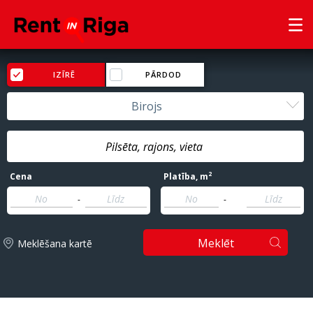
IZĪRĒ
PĀRDOD
Birojs
2
Cena
Platība
, m
-
-
Meklēt
Meklēšana kartē