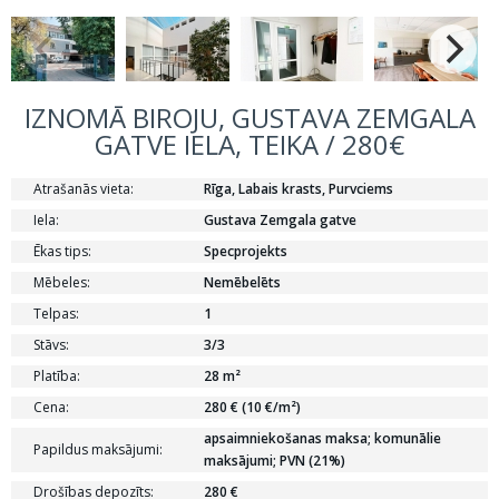
IZNOMĀ BIROJU, GUSTAVA ZEMGALA
GATVE IELA, TEIKA / 280€
Atrašanās vieta:
Rīga, Labais krasts, Purvciems
Iela:
Gustava Zemgala gatve
Ēkas tips:
Specprojekts
Mēbeles:
Nemēbelēts
Telpas:
1
Stāvs:
3/3
Platība:
28 m²
Cena:
280 € (10 €/m²)
apsaimniekošanas maksa; komunālie
Papildus maksājumi:
maksājumi; PVN (21%)
Drošības depozīts:
280 €