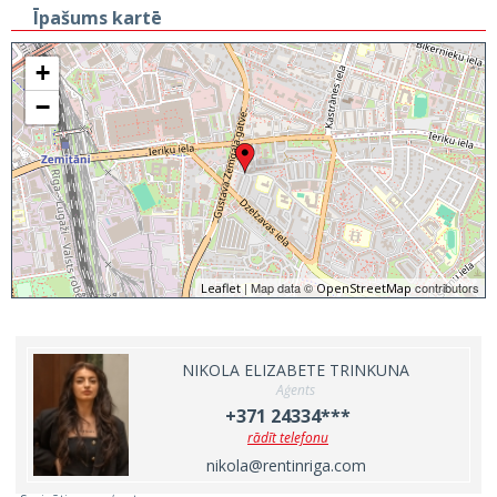
Īpašums kartē
+
−
| Map data ©
contributors
Leaflet
OpenStreetMap
NIKOLA ELIZABETE TRINKUNA
Aģents
+371 24334***
rādīt telefonu
nikola@rentinriga.com