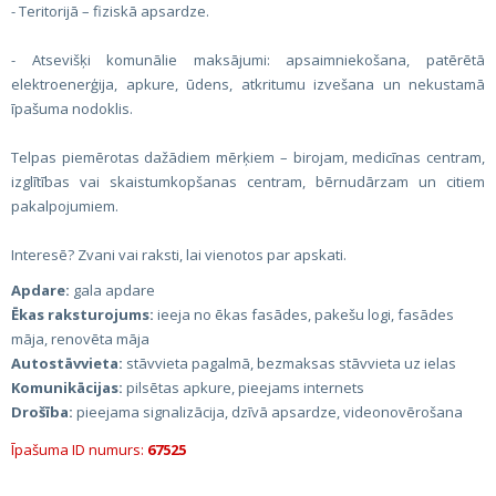
- Teritorijā – fiziskā apsardze.
- Atsevišķi komunālie maksājumi: apsaimniekošana, patērētā
elektroenerģija, apkure, ūdens, atkritumu izvešana un nekustamā
īpašuma nodoklis.
Telpas piemērotas dažādiem mērķiem – birojam, medicīnas centram,
izglītības vai skaistumkopšanas centram, bērnudārzam un citiem
pakalpojumiem.
Interesē? Zvani vai raksti, lai vienotos par apskati.
Apdare:
gala apdare
Ēkas raksturojums:
ieeja no ēkas fasādes, pakešu logi, fasādes
māja, renovēta māja
Autostāvvieta:
stāvvieta pagalmā, bezmaksas stāvvieta uz ielas
Komunikācijas:
pilsētas apkure, pieejams internets
Drošība:
pieejama signalizācija, dzīvā apsardze, videonovērošana
Īpašuma ID numurs:
67525