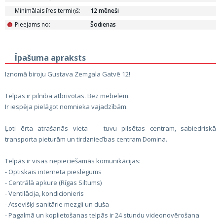
Minimālais īres termiņš:
12 mēneši
Pieejams no:
Šodienas
i
Īpašuma apraksts
Iznomā biroju Gustava Zemgala Gatvē 12!
Telpas ir pilnībā atbrīvotas. Bez mēbelēm.
Ir iespēja pielāgot nomnieka vajadzībām.
Ļoti ērta atrašanās vieta — tuvu pilsētas centram, sabiedriskā
transporta pieturām un tirdzniecības centram Domina.
Telpās ir visas nepieciešamās komunikācijas:
- Optiskais interneta pieslēgums
- Centrālā apkure (Rīgas Siltums)
- Ventilācija, kondicionieris
- Atsevišķi sanitārie mezgli un duša
- Pagalmā un koplietošanas telpās ir 24 stundu videonovērošana