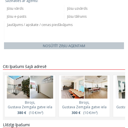
Sazināties ar aģentu:
NOSŪTĪT ZIŅU AĢENTAM
Citi īpašumi šajā adresē
Birojs,
Birojs,
Gustava Zemgala gatve iela
Gustava Zemgala gatve iela
Gustav
380 €
(10 €/m²)
300 €
(10 €/m²)
2
Līdzīgi īpašumi