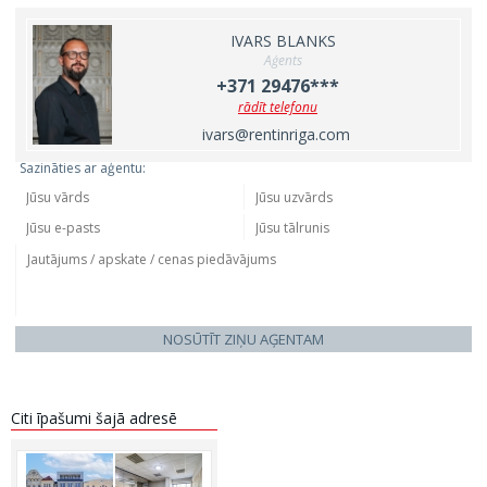
IVARS BLANKS
Aģents
+371 29476***
rādīt telefonu
ivars@rentinriga.com
Sazināties ar aģentu:
NOSŪTĪT ZIŅU AĢENTAM
Citi īpašumi šajā adresē