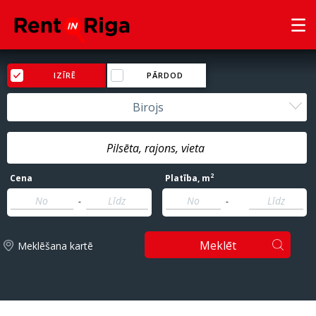
IZĪRĒ
PĀRDOD
Birojs
2
Cena
Platība
, m
-
-
Meklēt
Meklēšana kartē