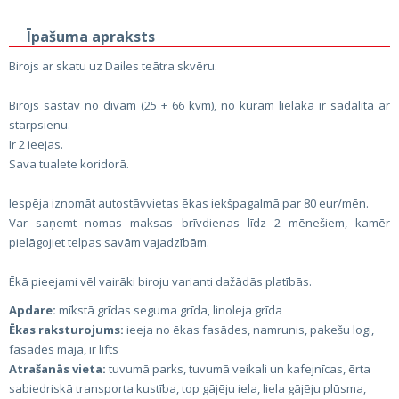
Īpašuma apraksts
Birojs ar skatu uz Dailes teātra skvēru.
Birojs sastāv no divām (25 + 66 kvm), no kurām lielākā ir sadalīta ar
starpsienu.
Ir 2 ieejas.
Sava tualete koridorā.
Iespēja iznomāt autostāvvietas ēkas iekšpagalmā par 80 eur/mēn.
Var saņemt nomas maksas brīvdienas līdz 2 mēnešiem, kamēr
pielāgojiet telpas savām vajadzībām.
Ēkā pieejami vēl vairāki biroju varianti dažādās platībās.
Apdare:
mīkstā grīdas seguma grīda, linoleja grīda
Ēkas raksturojums:
ieeja no ēkas fasādes, namrunis, pakešu logi,
fasādes māja, ir lifts
Atrašanās vieta:
tuvumā parks, tuvumā veikali un kafejnīcas, ērta
sabiedriskā transporta kustība, top gājēju iela, liela gājēju plūsma,