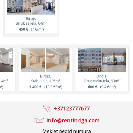
Birojs,
Brīvības iela, 64m²
450 €
(7 €/m²)
Birojs,
Birojs,
114m²
Stabu iela, 105m²
Bruņinieku iela, 63m²
²)
1 400 €
(13.3 €/m²)
600 €
(9.4 €/m²)
+37123777677
info@rentinriga.com
Meklēt pēc id numura