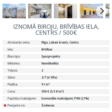
IZNOMĀ BIROJU, BRĪVĪBAS IELA,
CENTRS / 500€
Atrašanās vieta:
Rīga, Labais krasts, Centrs
Iela:
Brīvības
Ēkas tips:
Specprojekts
Mēbeles:
Nemēbelēts
Telpas:
2
Stāvs:
2/7 (ir lifts)
Platība:
91 m²
Cena:
500 € (5.5 €/m²)
Papildus maksājumi:
komunālie maksājumi; PVN (21%)
Pieejams no:
Šodienas
i