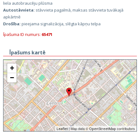
liela autobraucēju plūsma
Autostāvvieta:
stāvvieta pagalmā, maksas stāvvieta tuvākajā
apkārtnē
Drošība:
pieejama signalizācija, slēgta kāpņu telpa
Īpašuma ID numurs:
65471
Īpašums kartē
+
−
| Map data ©
contributors
Leaflet
OpenStreetMap