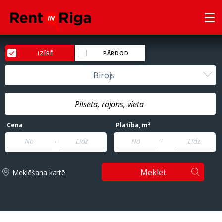
IZĪRĒ
PĀRDOD
Birojs
2
Cena
Platība
, m
-
-
Meklēt
Meklēšana kartē