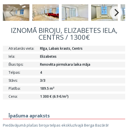
IZNOMĀ BIROJU, ELIZABETES IELA,
CENTRS / 1300€
Atrašanās vieta:
Rīga, Labais krasts, Centrs
Iela:
Elizabetes
Ēkas tips:
Renovēta pirmskara laika māja
Telpas:
4
Stāvs:
3/3
Platība:
189.5 m²
Cena:
1 300 € (6.9 €/m²)
Īpašuma apraksts
Piedāvājumā plašas biroja telpas ekskluzīvajā Berga Bazārā!