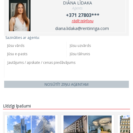
DIĀNA LĪDAKA
Aģents
+371 27803***
rādīt telefonu
diana.lidaka@rentinriga.com
Sazināties ar aģentu:
NOSŪTĪT ZIŅU AĢENTAM
Līdzīgi īpašumi