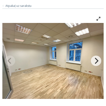
Atpakaļ uz sarakstu