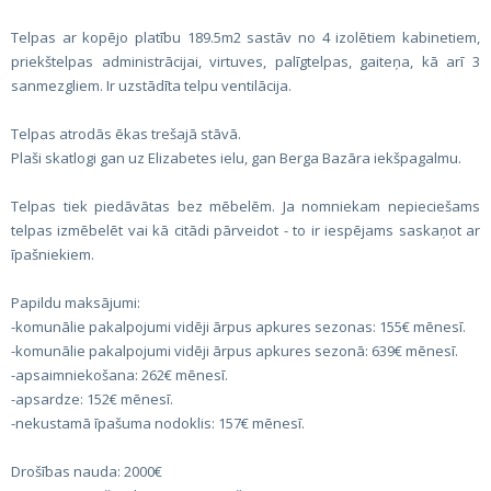
Telpas ar kopējo platību 189.5m2 sastāv no 4 izolētiem kabinetiem,
priekštelpas administrācijai, virtuves, palīgtelpas, gaiteņa, kā arī 3
sanmezgliem. Ir uzstādīta telpu ventilācija.
Telpas atrodās ēkas trešajā stāvā.
Plaši skatlogi gan uz Elizabetes ielu, gan Berga Bazāra iekšpagalmu.
Telpas tiek piedāvātas bez mēbelēm. Ja nomniekam nepieciešams
telpas izmēbelēt vai kā citādi pārveidot - to ir iespējams saskaņot ar
īpašniekiem.
Papildu maksājumi:
-komunālie pakalpojumi vidēji ārpus apkures sezonas: 155€ mēnesī.
-komunālie pakalpojumi vidēji ārpus apkures sezonā: 639€ mēnesī.
-apsaimniekošana: 262€ mēnesī.
-apsardze: 152€ mēnesī.
-nekustamā īpašuma nodoklis: 157€ mēnesī.
Drošības nauda: 2000€