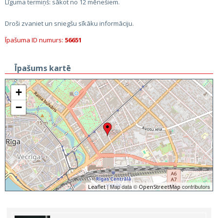
Līguma termiņš: sākot no 12 mēnešiem.
Droši zvaniet un sniegšu sīkāku informāciju.
Īpašuma ID numurs:
56651
Īpašums kartē
+
−
| Map data ©
contributors
Leaflet
OpenStreetMap