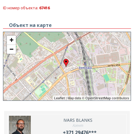
ID номер объекта:
67416
Объект на карте
+
−
| Map data ©
contributors
Leaflet
OpenStreetMap
IVARS BLANKS
Агент
+371 29476***