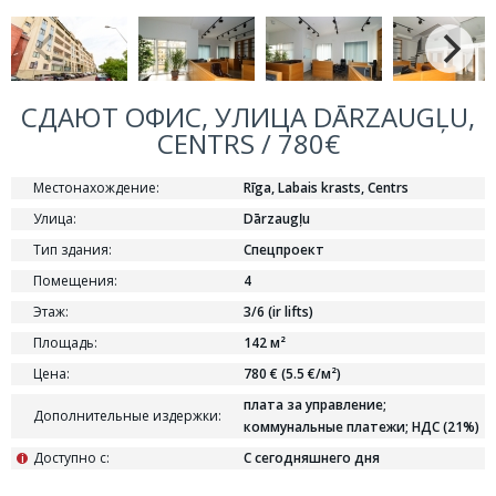
СДАЮТ ОФИС, УЛИЦА DĀRZAUGĻU,
CENTRS / 780€
Местонахождение:
Rīga, Labais krasts, Centrs
Улица:
Dārzaugļu
Тип здания:
Спецпроект
Помещения:
4
Этаж:
3/6 (ir lifts)
Площадь:
142 м²
Цена:
780 € (5.5 €/м²)
плата за управление;
Дополнительные издержки:
коммунальные платежи; НДС (21%)
Доступно с:
С сегодняшнего дня
i