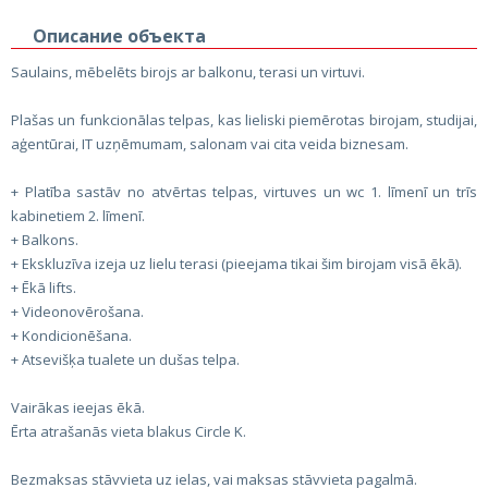
Описание объекта
Saulains, mēbelēts birojs ar balkonu, terasi un virtuvi.
Plašas un funkcionālas telpas, kas lieliski piemērotas birojam, studijai,
aģentūrai, IT uzņēmumam, salonam vai cita veida biznesam.
+ Platība sastāv no atvērtas telpas, virtuves un wc 1. līmenī un trīs
kabinetiem 2. līmenī.
+ Balkons.
+ Ekskluzīva izeja uz lielu terasi (pieejama tikai šim birojam visā ēkā).
+ Ēkā lifts.
+ Videonovērošana.
+ Kondicionēšana.
+ Atsevišķa tualete un dušas telpa.
Vairākas ieejas ēkā.
Ērta atrašanās vieta blakus Circle K.
Bezmaksas stāvvieta uz ielas, vai maksas stāvvieta pagalmā.