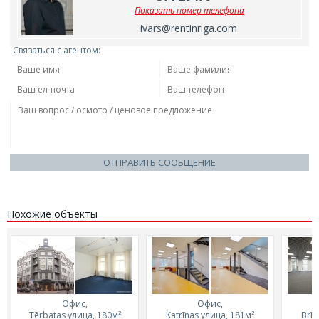
Показать номер телефона
ivars@rentinriga.com
Связаться с агентом:
ОТПРАВИТЬ СООБЩЕНИЕ
Похожие объекты
Офис,
Офис,
Tērbatas улица, 180м²
Katrīnas улица, 181м²
Brīv