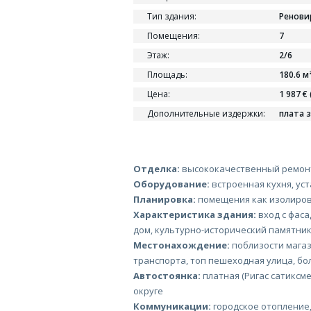
Тип здания:
Ренови
Помещения:
7
Этаж:
2/6
Площадь:
180.6 м
Цена:
1 987 € 
Дополнительные издержки:
плата з
Отделка:
высококачественный ремонт
Оборудование:
встроенная кухня, ус
Планировка:
помещения как изолиров
Характеристика здания:
вход с фаса
дом, культурно-исторический памятник
Местонахождение:
поблизости магаз
транспорта, топ пешеходная улица, б
Автостоянка:
платная (Ригас сатиксме
округе
Коммуникации:
городское отопление,