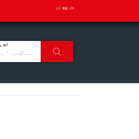
LV
RU
EN
2
ь
, m
-