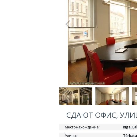
СДАЮТ ОФИС, УЛИЦА
Местонахождение:
Rīga, La
Улица:
Tērbata