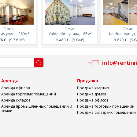
Офис,
Офис,
Офис,
Офис,
Офис,
tas улица, 369м²
Tērbatas улица, 180м²
Valdemāra улица, 185м²
Tērbatas улица, 
Katrīnas улица,
76 €
(9.7 €/м²)
1 805 €
1 480 €
(10 €/м²)
(8 €/м²)
710 €
1 629 €
(39.4 €/м
(9 €/
info@rentinr
а
Аренда
Продажа
Аренда офисов
Продажа квартир
Аренда торговых помещений
Продажа домов
Аренда складов
Продажа офисов
Аренда промышленных помещений и
Продажа торговых помещений
земли
Продажа складских помещений