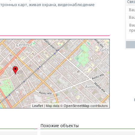
Связ
ктронных карт, живая охрана, видеонаблюдение
| Map data ©
contributors
Leaflet
OpenStreetMap
Похожие объекты