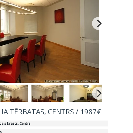
 TĒRBATAS, CENTRS / 1987€
bais krasts, Centrs
s