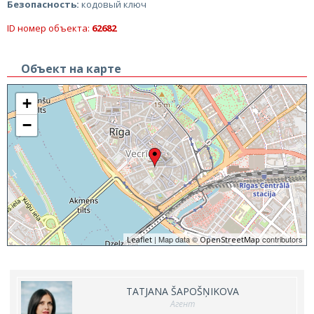
Безопасность:
кодовый ключ
ID номер объекта:
62682
Объект на карте
+
−
| Map data ©
contributors
Leaflet
OpenStreetMap
TATJANA ŠAPOŠŅIKOVA
Агент