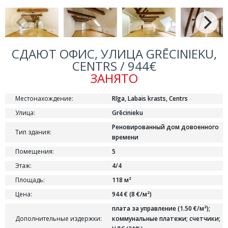
СДАЮТ ОФИС, УЛИЦА GRĒCINIEKU,
CENTRS / 944€
ЗАНЯТО
Местонахождение:
Rīga, Labais krasts, Centrs
Улица:
Grēcinieku
Реновированный дом довоенного
Тип здания:
времени
Помещения:
5
Этаж:
4/4
Площадь:
118 м²
Цена:
944 € (8 €/м²)
плата за управление (1.50 €/м²);
Дополнительные издержки:
коммунальные платежи; cчетчики;